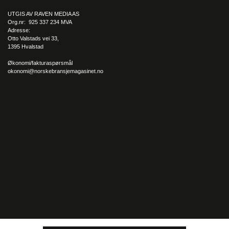
UTGIS AV RAVEN MEDIA AS
Org.nr: 925 337 234 MVA
Adresse:
Otto Valstads vei 33,
1395 Hvalstad
Økonomi/fakturaspørsmål
okonomi@norskebransjemagasinet.no
Cody 
har gode utsikter for de kommende årene
, og Larsen
 tror 
spesielt
 at
 2025 og 2026 vil bli ekstra gode år for Cody
, 
godt 
hjulpet av deres 
spisskompetanse på 
farmasi
 og
 radiofarmasi
.
– 
Xofigo
 var det første godkjente 
alfastrålende
 legemiddelet i 
verden, og Cody bisto med utvikling av prosess- og 
produksjonsutstyr til 
Algeta
, som oppstarten het. Kort tid etter 
at farmasiselskapet var oppe og gikk, ble det kjøpt av Bayer, 
kan Larsen fortelle
. 
Avslutningsvis ønsker Larsen å understreke at jo tidligere Cody 
blir involvert i et prosjekt, 
desto lettere blir det for dem å 
påvirke produktutviklingen i en positiv retning
, og han 