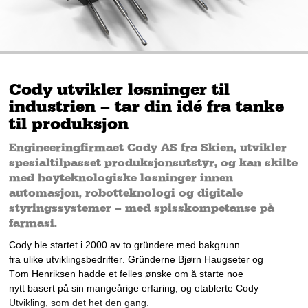
Cody utvikler løsninger til
industrien – tar din idé fra tanke
til produksjon
Engineeringfirmaet Cody AS fra Skien, utvikler
spesialtilpasset produksjonsutstyr, og kan skilte
med høyteknologiske løsninger innen
automasjon, robotteknologi og digitale
styringssystemer – med spisskompetanse på
farmasi.
Cody ble startet 
i 2000 av to gründere med bakgrunn 
fra 
ulike 
utviklingsbedrifter. 
Gründerne Bjørn Haugseter og 
Tom Henriksen 
hadde et 
felles 
ønske om å starte noe 
nytt
 basert
på sin mangeårige erfaring
, og etablerte Cody 
Utvikling, som det het den gang. 