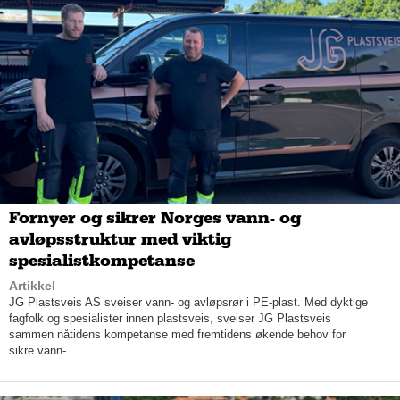
– Jeg elsker yrket mitt, og jeg blir veldig glad når jeg kan gjøre
folk fornøyd.
Hos Hei Sveis er nye kunder alltid velkomne. Med fokus på
rask og godt utført klipp og barbering med gode produkter, kan
Saleh ta imot alle - også de som plages av allergier og flass. I
den sammenheng vil han avslutningsvis fremheve produktene
fra Moroccan oil som både benyttes og selges i salongen.
Fornyer og sikrer Norges vann- og
avløpsstruktur med viktig
spesialistkompetanse
Artikkel
JG Plastsveis AS sveiser vann- og avløpsrør i PE-plast. Med dyktige
fagfolk og spesialister innen plastsveis, sveiser JG Plastsveis
sammen nåtidens kompetanse med fremtidens økende behov for
sikre vann-...