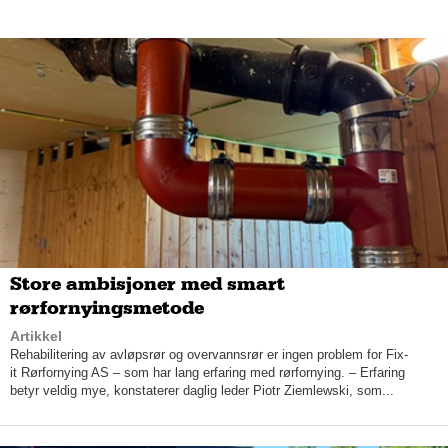
– Veldig mange som kommer har ikke tid til å vente, så jeg har
en spesiell teknikk som gjør at jeg jobber veldig kjapt.
Da Saleh flyttet til Norge, var det med et klart ønske om å
starte egen salong. Etter å ha gått i lære i noen måneder for å
bli kjent med det norske systemet, fikk han sitt første
frisørlokale. Etter en tøff start med få kunder, ble alt snudd på
hodet da han skiftet navn til Hei Sveis.
– Når jeg spør folk om hvorfor de først kom til meg, er det
mange som sier at det er fordi navnet er så morsomt! forteller
han med et smil.
Store ambisjoner med smart
rørfornyingsmetode
Artikkel
Mange frisører sier at jobben deres ikke bare består av hår -
Rehabilitering av avløpsrør og overvannsrør er ingen problem for Fix-
man er nesten like mye en psykolog. Selv sier Saleh at han er
it Rørfornying AS – som har lang erfaring med rørfornying. – Erfaring
glad i mennesker og liker å snakke med de som sitter i
betyr veldig mye, konstaterer daglig leder Piotr Ziemlewski, som...
frisørstolen hans. Han er opptatt av å danne seg et godt bilde
av hva kunden ønsker når det gjelder klipp og frisyre.