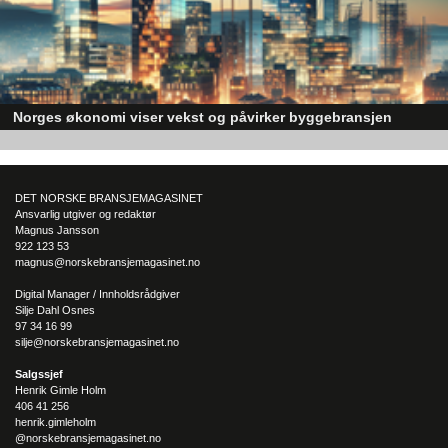
Norges økonomi viser vekst og påvirker byggebransjen
Den norske økonomien har vist jevn vekst de siste tre kvartalene, noe so
skaper optimisme på tvers av ulike sektorer. Byggebransjen er spesielt god
posisjonert til å dra nytte av denne økonomiske oppgangen.
DET NORSKE BRANSJEMAGASINET
Ansvarlig utgiver og redaktør
Magnus Jansson
922 123 53
magnus@norskebransjemagasinet.no
Digital Manager / Innholdsrådgiver
Silje Dahl Osnes
97 34 16 99
silje@norskebransjemagasinet.no
Salgssjef
Henrik Gimle Holm
406 41 256
henrik.gimleholm
@norskebransjemagasinet.no