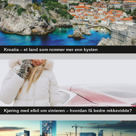
Kroatia – et land som rommer mer enn kysten
Kroatia forbindes ofte med sol, bading og klart hav, men landet har langt fl
sider enn det førsteinntrykket mange sitter igjen med.
Kjøring med elbil om vinteren – hvordan få bedre rekkevidde?
Elbiler (EV) representerer fremtiden for transport, men deres effektivitet un
utfordrende vinterforhold kan være en utfordring.