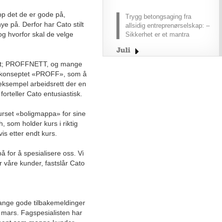
p det de er gode på,
Trygg betongsaging fra
ye på. Derfor har Cato stilt
allsidig entreprenørselskap: –
og hvorfor skal de velge
Sikkerhet er et mantra
Juli
 nett; PROFFNETT, og mange
Juni
r konseptet «PROFF», som å
Mai
r eksempel arbeidsrett der en
April
orteller Cato entusiastisk.
Mars
urset «boligmappa» for sine
Februar
, som holder kurs i riktig
Januar
is etter endt kurs.
2025
 for å spesialisere oss. Vi
2024
r våre kunder, fastslår Cato
2023
Desember
November
ange gode tilbakemeldinger
Oktober
i mars. Fagspesialisten har
September