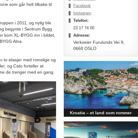
ie som går helt tilbake til
Facebook
Instagram
Telefon:
uppen i 2011, og nylig ble
23 17 74 00
 Jeg begynte i Sentrum Bygg
er kom XL-BYGG inn i bildet,
Adresse:
L-BYGG Alna.
Verkseier Furulunds Vei 9,
0668 OSLO
av to etasjer med romslige og
ler, og Cato forteller at
ene de trenger med en gang.
Kroatia – et land som rommer
mer enn kysten
Kroatia forbindes ofte med sol,
bading og klart hav, men landet