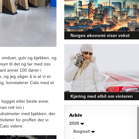
har langt flere sider enn det
førsteinntrykket mange sitter igjen
med.
Norges økonomi viser vekst
og påvirker byggebransjen
Den norske økonomien har vist
jevn vekst de siste tre kvartalene,
 vinduer, gulv og kjøkken, og
noe som skaper optimisme på
ensyn til det og tar med oss
tvers av ulike sektorer.
ant annet 100 dører i
Byggebransjen er spesielt godt
, og jeg våger å si at vi er
posisjonert til å dra nytte av denne
ling, konstaterer Cato med et
økonomiske oppgangen.
Kjøring med elbil om vinteren
et bygget etter beste evne:
– hvordan få bedre
n rett inn i
rekkevidde?
adratmeter med kjøkken, der
Arkiv
viteter for proffen der vi
Elbiler (EV) representerer
2026
 Cato videre.
fremtiden for transport, men deres
effektivitet under utfordrende
August
vinterforhold kan være en