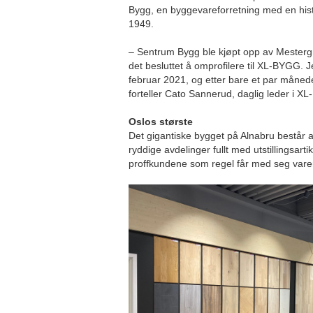
Bygg, en byggevareforretning med en histor
1949.
– Sentrum Bygg ble kjøpt opp av Mestergr
det besluttet å omprofilere til XL-BYGG.
februar 2021, og etter bare et par måned
forteller Cato Sannerud, daglig leder i X
Oslos største
Det gigantiske bygget på Alnabru består 
ryddige avdelinger fullt med utstillingsartik
proffkundene som regel får med seg var