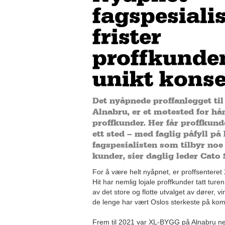
fagspesialis
frister
proffkunde
unikt kons
Det nyåpnede proffanlegget ti
Alnabru, er et møtested for h
proffkunder. Her får proffkund
ett sted – med faglig påfyll på 
fagspesialisten som tilbyr noe 
kunder, sier daglig leder Cato
For å være helt nyåpnet, er proffsenteret
Hit har nemlig lojale proffkunder tatt tur
av det store og flotte utvalget av dører, v
de lenge har vært Oslos sterkeste på ko
Frem til 2021 var XL-BYGG på Alnabru n