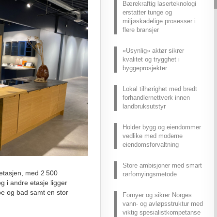
Bærekraftig laserteknologi
utfordring.
erstatter tunge og
miljøskadelige prosesser i
flere bransjer
«Usynlig» aktør sikrer
kvalitet og trygghet i
byggeprosjekter
Lokal tilhørighet med bredt
forhandlernettverk innen
landbruksutstyr
Holder bygg og eiendommer
vedlike med moderne
eiendomsforvaltning
Store ambisjoner med smart
retasjen, med 2 500
rørfornyingsmetode
 i andre etasje ligger
e og bad samt en stor
Fornyer og sikrer Norges
vann- og avløpsstruktur med
viktig spesialistkompetanse