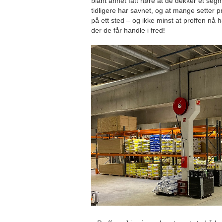
blant annet fått høre at de dekker et s
tidligere har savnet, og at mange setter pr
på ett sted – og ikke minst at proffen nå ha
der de får handle i fred!