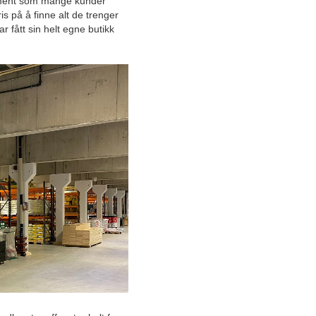
egment som mange kunder
August
is på å finne alt de trenger
r fått sin helt egne butikk
Juli
Juni
Mai
April
Vitenskapen bak hvorfor
turgåing fortsatt er den beste
treningsformen
Store fordeler med vindusfilm
Hjørnesteinsbedriften på
Mysen som får nordmenn til
å sove godt
Grundig behovsanalyse gir
den beste
solskjermingsløsningen
Slik kan arbeidsplassen