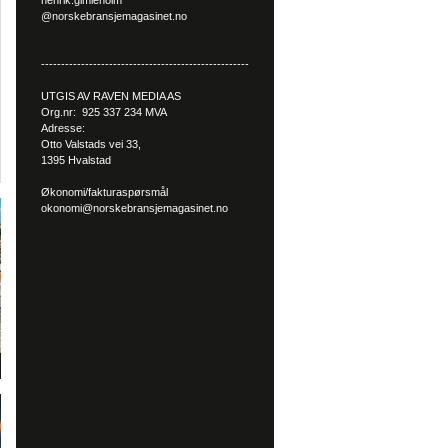
henrik.gimleholm
@norskebransjemagasinet.no
----------------------------------------------------
UTGIS AV RAVEN MEDIA AS
Org.nr: 925 337 234 MVA
Adresse:
Otto Valstads vei 33,
1395 Hvalstad
Økonomi/fakturaspørsmål
okonomi@norskebransjemagasinet.no