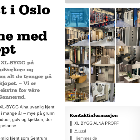
t i Oslo
ne med
ept
l XL-BYGG på
åndverkere og
en alt de trenger på
kjøpet. – Vi er
ekstra for våre
 Sannerud.
 XL-BYGG Alna uvanlig kjent.
en i mange år – mye på grunn
Kontaktinformasjon
induer, gulv og kjøkken, der
XL BYGG ALNA PROFF
mpetanse.
E-post
emlig kjent som Sentrum
Hjemmeside