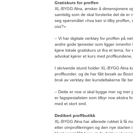
Gratiskurs for proffen
XL-BYGG Alna, ønsker å dimensjonere op
samtidig som de skal forsterke det de er n
seg spørsmålet «hva kan vi tilby proffen, 
oss?»
– Vi har digitale verktøy for proffen på
andre gode tjenester som ligger innenfo
kjøre lokale gratiskurs ut ifra et tema; fo
advokat kjører et kurs med proffkundene, f
I skrivende stund holder XL-BYGG Alna k
proffkunder, og de har fått besøk av Bosch
bruk av verktøy der kursdeltakerne får bev
– Dette er noe vi skal bygge mer og mer på
er fagspesialisten som tilbyr noe ekstra fo
med et stort smil.
Dedikert proffbutikk
XL-BYGG Alna har allerede rukket å få m
etter omprofileringen og den nye starten 