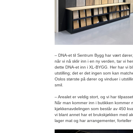
– DNA-et til Sentrum Bygg har vært dører,
når vi nå sklir inn i en ny verden, tar vi h
dette DNA-et inn i XL-BYGG. Her har vi bl
utstilling; det er det ingen som kan matche
Oslos største på dører og vinduer i utstil
smil.
– Arealet er veldig stort, og vi har tilpass
Når man kommer inn i butikken kommer ma
kjøkkenavdelingen som består av 450 kv
vi blant annet har et brukskjøkken med akti
lager mat og har arrangementer, forteller