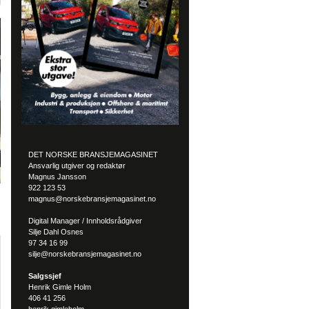
DET NORSKE BRANSJEMAGASINET
Ansvarlig utgiver og redaktør
Magnus Jansson
922 123 53
magnus@norskebransjemagasinet.no
Digital Manager / Innholdsrådgiver
Silje Dahl Osnes
97 34 16 99
silje@norskebransjemagasinet.no
Salgssjef
Henrik Gimle Holm
406 41 256