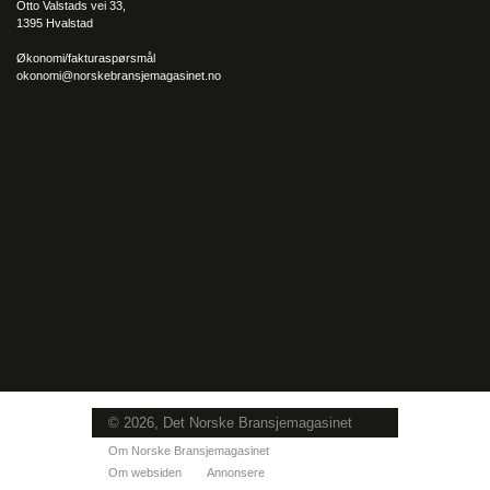
Otto Valstads vei 33,
1395 Hvalstad
Økonomi/fakturaspørsmål
okonomi@norskebransjemagasinet.no
© 2026, Det Norske Bransjemagasinet
Om Norske Bransjemagasinet
Om websiden
Annonsere