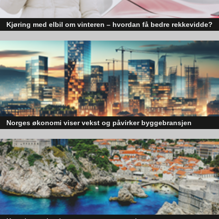
påpeker Vartdal og Notø.
Kjøring med elbil om vinteren – hvordan få bedre rekkevidde?
Elbiler (EV) representerer fremtiden for transport, men deres effektivitet un
utfordrende vinterforhold kan være en utfordring.
Norges økonomi viser vekst og påvirker byggebransjen
Den norske økonomien har vist jevn vekst de siste tre kvartalene, noe so
skaper optimisme på tvers av ulike sektorer. Byggebransjen er spesielt god
posisjonert til å dra nytte av denne økonomiske oppgangen.