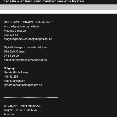
Kroatia – et land som rommer mer enn kysten
Kroatia forbindes ofte med sol, bading og klart hav, men landet har langt fl
sider enn det førsteinntrykket mange sitter igjen med.
DET NORSKE BRANSJEMAGASINET
Ansvarlig utgiver og redaktør
Magnus Jansson
922 123 53
magnus@norskebransjemagasinet.no
Digital Manager / Innholdsrådgiver
Silje Dahl Osnes
97 34 16 99
silje@norskebransjemagasinet.no
Salgssjef
Henrik Gimle Holm
406 41 256
henrik.gimleholm
@norskebransjemagasinet.no
----------------------------------------------------
UTGIS AV RAVEN MEDIA AS
Org.nr: 925 337 234 MVA
Adresse: