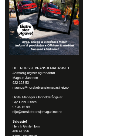
DET NORSKE BRANSJEMAGASINET
Ansvarlig utgiver og redaktør
Magnus Jansson
922 123 53
magnus@norskebransjemagasinet.no
Digital Manager / Innholdsrådgiver
Silje Dahl Osnes
97 34 16 99
silje@norskebransjemagasinet.no
Salgssjef
Henrik Gimle Holm
406 41 256