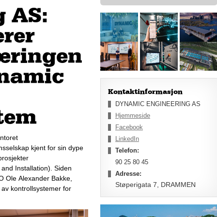
g AS:
rer
æringen
ynamic
Kontaktinformasjon
DYNAMIC ENGINEERING AS
stem
Hjemmeside
Facebook
toret 
LinkedIn
sselskap kjent for sin dype 
Telefon:
prosjekter 
90 25 80 45
 and Installation). Siden 
Adresse:
EO Ole Alexander Bakke, 
Støperigata 7, DRAMMEN
 av kontrollsystemer for 