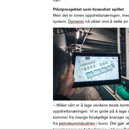
han.
Pilotprosjektet som 
f
orandret 
s
pillet
Men det er innen oppdrettsnæringen, med
system, 
Dynamic
 nå sikter mot å sette en
– Målet vårt er å lage verdens beste kontr
oppdrettsnæringen. Vi er gode på å lage so
kommer fra mange forskjellige bransjer o
fra 
petroleumindustrien
 i bunn. Det gjør at