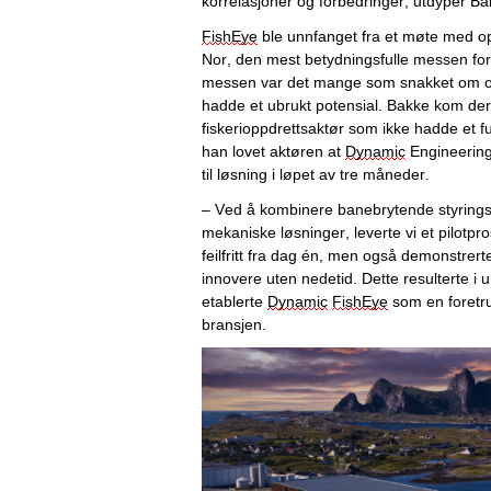
korrelasjoner og forbedringer, utdyper Ba
FishEye
 ble unnfanget fra et møte med o
Nor, den mest betydningsfulle messen for
messen var det mange som snakket om opp
hadde et ubrukt potensial. Bakke kom deret
fiskerioppdrettsaktør som ikke hadde et f
han lovet aktøren at 
Dynamic
 Engineerin
til løsning i løpet av tre måneder. 
– 
Ved å kombinere 
banebrytende
 styring
mekaniske løsninger
, leverte 
vi
 e
t
pilotpro
feilfritt fra dag én, men også demonstrerte
innovere uten nedetid. Dette resulterte i u
etablerte
Dynamic
FishEye
 som en foretru
bransjen.