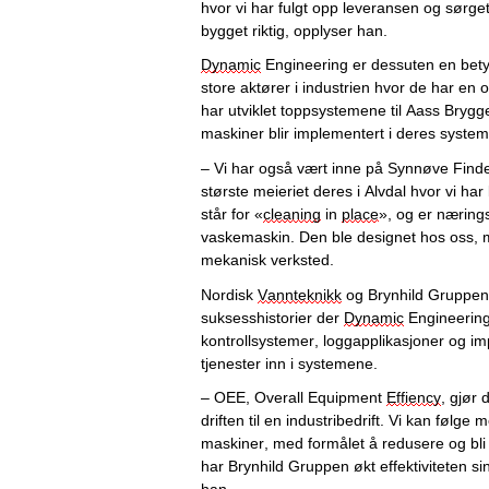
hvor vi har fulgt opp leveransen og sørget
bygget riktig, opplyser han. 
Dynamic
 Engineering er dessuten en betyd
store aktører i industrien hvor de har en 
har utviklet toppsystemene til Aass Brygger
maskiner blir implementert i deres system
– Vi har også vært inne på Synnøve Finde
største meieriet deres i Alvdal hvor vi har 
står for «
cleaning
 in 
place
», og er næring
vaskemaskin. Den ble designet hos oss, m
mekanisk verksted.
Nordisk 
Vannteknikk
 og Brynhild Gruppen 
suksesshistorier der 
Dynamic
 Engineering 
kontrollsystemer, loggapplikasjoner og i
tjenester inn i systemene.
– 
OEE
, Overall Equipment 
Effiency
, gjør 
driften til en industribedrift. Vi kan følge 
maskiner, med formålet å redusere og bli
har Brynhild Gruppen økt effektiviteten sin