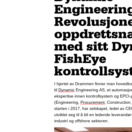
Engineerin
Revolusjone
oppdrettsn
med sitt D
FishEye
kontrollsy
I hjertet av Drammen finner man hovedkon
til 
Dynamic
 Engineering AS, et automasjon
ekspertise innen kontrollsystem og 
EPCI
-
(Engineering, 
Procurement
, Construction,
starten i 2017, har selskapet, ledet av C
utviklet seg til å bli en ledende leverandør
industri og offshore sektoren. 