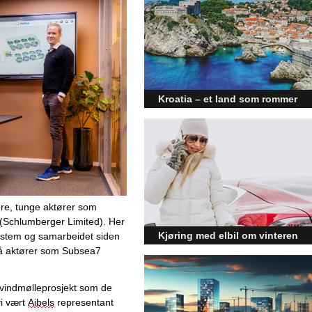
Kroatia – et land som rommer
mer enn kysten
Kroatia forbindes ofte med sol,
bading og klart hav, men landet
har langt flere sider enn det
førsteinntrykket mange sitter igjen
med.
ore, tunge aktører som 
 (Schlumberger Limited). Her 
Kjøring med elbil om vinteren
ystem og samarbeidet siden 
 aktører som Subsea7 
– hvordan få bedre
rekkevidde?
 vindmølleprosjekt som de 
Elbiler (EV) representerer
i vært 
Aibels
 representant 
fremtiden for transport, men deres