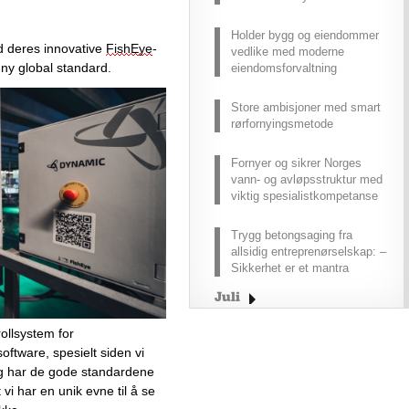
Holder bygg og eiendommer
 deres innovative 
FishEye
-
vedlike med moderne
 ny global standard.
eiendomsforvaltning
Store ambisjoner med smart
rørfornyingsmetode
Fornyer og sikrer Norges
vann- og avløpsstruktur med
viktig spesialistkompetanse
Trygg betongsaging fra
allsidig entreprenørselskap: –
Sikkerhet er et mantra
Juli
Juni
ollsystem for 
Mai
ftware, spesielt siden vi 
April
g har de gode standardene 
 vi har en unik evne til å se 
Mars