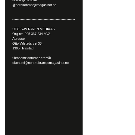
henrik.gimleholm
@norskebransjemagasinet.no
----------------------------------------------------
UTGIS AV RAVEN MEDIA AS
Org.nr: 925 337 234 MVA
Adresse:
Otto Valstads vei 33,
1395 Hvalstad
Økonomi/fakturaspørsmål
okonomi@norskebransjemagasinet.no