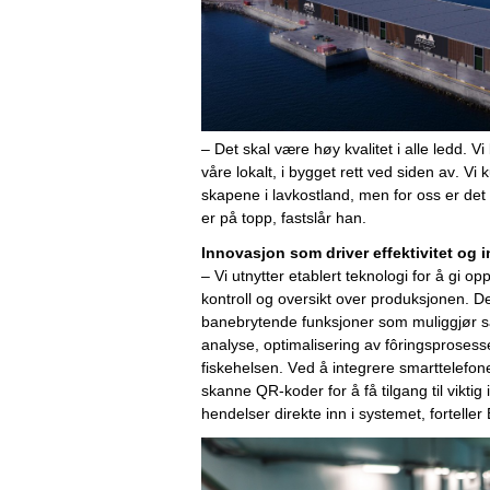
– Det skal være høy kvalitet i alle ledd. 
våre lokalt, i bygget rett ved siden av. Vi
skapene i lavkostland, men for oss er det e
er på topp, fastslår han. 
Innovasjon som 
d
river 
e
ffektivitet og
i
– 
Vi
 utnytter
 etablert
 teknologi for å gi op
kontroll
 og oversikt over
produksjonen. De
banebrytende funksjoner som muliggjør s
analyse, optimalisering av fôringsprosesse
fiskehelsen. Ved å integrere smarttelefone
skanne QR-koder for å få tilgang til viktig
hendelser direkte inn i systemet
, fortelle