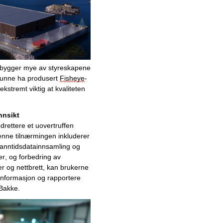
Veien til drømmekarrieren
Konkurransedyktig
prefabrikkeringsaktør leverer
effektive løsninger til
offentlige bygg
Vi bygger mye av styreskapene 
 kunne ha produsert 
Fisheye
-
Effektivt produkt eliminerer
kstremt viktig at kvaliteten 
kaldtrekk fra vinduer
Smart teknologi gjør dette til
nnsikt
framtidens heis
pdrettere 
e
t
 uovertruffen 
nne tilnærmingen inkluderer 
Profesjonell og rask
anntidsdatainnsamling og 
bilskadehåndtering hos
r, og forbedring av 
godkjent skadeverksted i
r og nettbrett, kan brukerne 
Kvinesdal
 informasjon og rapportere 
r Bakke
.
Engasjert og erfarent
anleggsgartnerfirma skaper
imponerende utemiljøer