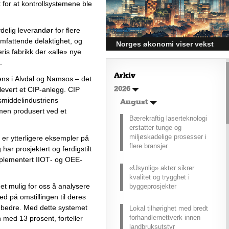
effektivitet under utfordrende
 for at kontrollsystemene ble 
vinterforhold kan være en
utfordring.
elig leverandør for flere 
omfattende delaktighet, og 
Norges økonomi viser vekst
is fabrikk der «alle» nye 
og påvirker byggebransjen
. 
Den norske økonomien har vist
Arkiv
ns i Alvdal og Namsos – det 
jevn vekst de siste tre kvartalene,
levert et CIP-anlegg. CIP 
2026
noe som skaper optimisme på
tvers av ulike sektorer.
smiddelindustriens 
August
Byggebransjen er spesielt godt
en produsert ved et 
posisjonert til å dra nytte av denne
Bærekraftig laserteknologi
økonomiske oppgangen.
erstatter tunge og
miljøskadelige prosesser i
er ytterligere eksempler på 
flere bransjer
har prosjektert og ferdigstilt 
mplementert IIOT- og OEE-
«Usynlig» aktør sikrer
kvalitet og trygghet i
det mulig for oss å analysere 
byggeprosjekter
med på omstillingen til deres 
 bedre. Med dette systemet 
Lokal tilhørighet med bredt
forhandlernettverk innen
 med 13 prosent, forteller 
landbruksutstyr