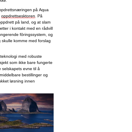
kke.  
Februar
ppdrettsnæringen på Aqua 
Januar
 
oppdrettsesktoren
. På 
2025
drett på land, og at slam 
2024
ter i kontakt med en rådvill 
Desember
ungerende fôringssystem, og 
g skulle komme med forslag 
November
Oktober
steknologi med 
robuste 
September
sjekt 
som ikke bare fungerte 
August
 selskapets evne til å 
Juli
middelbare bestillinger og 
Juni
kket løsning innen 
Mai
April
Mars
Hvorfor man bør benytte seg
av sammenligningsverktøy
når man skal velge
mobilabonnement