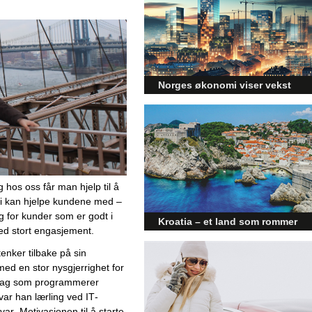
Norges økonomi viser vekst
og påvirker byggebransjen
Den norske økonomien har vist
jevn vekst de siste tre kvartalene,
noe som skaper optimisme på
tvers av ulike sektorer.
Byggebransjen er spesielt godt
posisjonert til å dra nytte av denne
g hos oss får man hjelp til å 
økonomiske oppgangen.
vi kan hjelpe kundene med – 
g for kunder som er godt i 
Kroatia – et land som rommer
med stort engasjement. 
mer enn kysten
nker tilbake på sin 
Kroatia forbindes ofte med sol,
 en stor nysgjerrighet for 
bading og klart hav, men landet
pdrag som programmerer 
har langt flere sider enn det
førsteinntrykket mange sitter igjen
ar han lærling ved IT-
med.
ar. Motivasjonen til å starte 