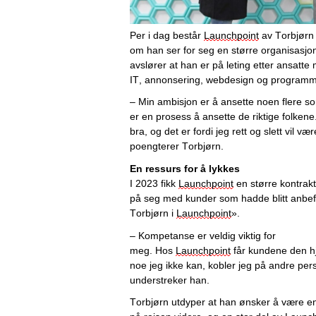
Per i dag består 
Launchpoint
 av Torbjørn
om han ser for seg en større organisasjon
avslører at han er på leting etter ansatt
IT, annonsering, webdesign og programm
– Min ambisjon er å ansette noen 
flere 
so
er en prosess å ansette de riktige folkene. 
bra, og det er fordi jeg rett og slett vil væ
poengterer Torbjørn. 
En ressurs for å lykkes
I 2023 fikk 
Launchpoint
 en 
større
 kontrakt
på seg med kunder som hadde blitt anbefa
Torbjørn i 
Launchpoint
». 
– Kompetanse er veldig viktig for 
meg. 
Hos 
Launchpoint
 får 
kundene
 den h
noe jeg ikke kan, kobler jeg på andre person
understreker han. 
Torbjørn utdyper at han ønsker å være e