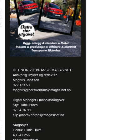
DET NORSKE BRANSJEMAGASINET
Ansvarlig utgiver og redaktør
Magnus Jansson
922 123 53
magnus@norskebransjemagasinet.no
Digital Manager / Innholdsrådgiver
Silje Dahl Osnes
97 34 16 99
silje@norskebransjemagasinet.no
Salgssjef
Henrik Gimle Holm
406 41 256