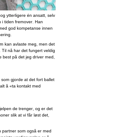
Ny anleggsteknologi øker
produktiviteten i
anleggsbransjen
 og ytterligere én ansatt, 
selv 
 i tiden fremover. Han 
Anerkjent plastprodusent gir
e med god kompetanse innen 
plast et bedre rykte med
ering. 
bærekraftig
resirkuleringsfokus
m kan avlaste meg, men det 
Til nå har det fungert veldig 
Overnattingsløsninger til
re best på det jeg driver med, 
kort- og langtidsprosjekter i
Bergen skaper fornøyde
ansatte
 som gjorde at det fort ballet 
lt å «ta kontakt med 
Eliminerer faren med asbest
med høy kompetanse og
riktig utstyr
jelpen de trenger, og er det 
Norges ledende elektroskap-
er slik at vi får løst det, 
leverandør til topps med
målrettet vekststrategi
n partner som også er med 
Spesialister på bilens