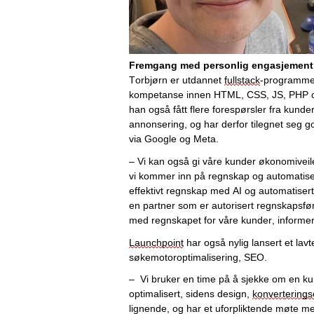
Fremgang med personlig engasjement
Torbjørn er utdannet 
fullstack
-programmer
kompetanse innen HTML, CSS
, 
JS
, PHP
 
han også fått flere forespørsler fra kund
annonsering, og har derfor tilegnet seg go
via Google og Meta. 
– Vi kan også gi våre kunder økonomiveile
vi kommer inn på regnskap og automatiseri
effektivt regnskap med AI og automatisert
en partner som er autorisert regnskapsfø
med
 regnskapet for våre kunder, informer
Launchpoint
 har også nylig lansert et lavt
søkemotoroptimalisering, 
SEO
.
–  Vi bruker en time på å sjekke om en 
optimalisert, sidens design, 
konvert
erings
lignende,
 og har et uforpliktende møte m