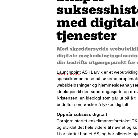
suksesshist
med digital
tjenester
Med skreddersydde webutvikli
digitale markedsføringsløsnin
din bedrifts utgangspunkt for 
Launchpoint
 AS i Larvik er et webutviklin
spesialkompetanse på søkemotoroptimalis
websideløsninger og hjemmesideanalyser. 
ideologien til den superengasjerte og dre
Kristensen; en ideologi som går ut på å til
bedrifter som ønsker å lykkes digitalt. 
Oppnår suksess digitalt
Torbjørn startet enkeltmannsforetaket T
og utviklet det hele videre til navnet og k
I 
fjor
 startet han et AS, og har allerede hju