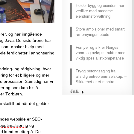
Holder bygg og eiendommer
vedlike med moderne
eiendomsforvaltning
Store ambisjoner med smart
er, og har inngående 
rørfornyingsmetode
og Java. De siste årene har 
er som ønsker hjelp med 
Fornyer og sikrer Norges
vann- og avløpsstruktur med
de ferdigheter i annonsering 
viktig spesialistkompetanse
dning- og rådgivning, hvor 
Trygg betongsaging fra
ng for et billigere og mer 
allsidig entreprenørselskap: –
e prosesser. Samtidig har vi 
Sikkerhet er et mantra
rer og som kan 
bistå 
Juli
er Torbjørn. 
Juni
erskeltilbud når det gjelder 
Mai
April
kundes webside er SEO-
Mars
opptimalisering
 og 
Februar
ed kunden etterpå. De 