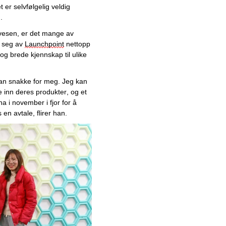
 er selvfølgelig veldig 
Januar
. 
2025
 vesen, er det mange av 
2024
 seg av 
Launchpoint
 nettopp 
Desember
 brede kjennskap til ulike 
November
Oktober
an snakke for meg. Jeg kan 
«Kjetting-Jan» åpner dørene
 inn deres produkter, og et 
til sitt nye slott
a i november i fjor for å 
en avtale, flirer han. 
Pålitelig leverandør av
stålprodukter sikter mot
videre vekst
Optimaliser boligens
energiforbruk med Enova-
godkjent energirådgivning
Sikkerhetsteknologien som
tar byggebransjen med storm