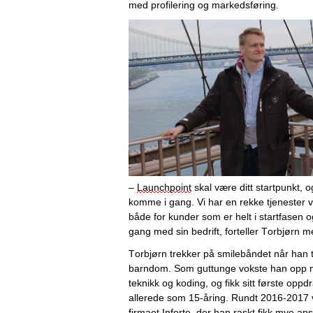
med profilering og markedsføring. 
– 
Launchpoint
 skal være ditt 
startpunkt, 
o
komme i gang. Vi har en rekke tjenester 
både for kunder som er helt i startfasen o
gang med sin bedrift, forteller Torbjørn 
Torbjørn trekker på smilebåndet når han te
barndom. Som guttunge vokste han opp med
teknikk og koding, og fikk sitt første op
allerede som 
15
-åring. Rundt 2016-2017 v
firmaet 
Inforte
, der han raskt fikk mye ansv