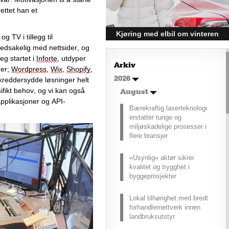
ttet han et 
Kjøring med elbil om vinteren
 TV i tillegg til 
– hvordan få bedre
vedsakelig med nettsider
, og 
jeg startet i 
Inforte
, utdyper 
rekkevidde?
Arkiv
er; 
Wordpress
, 
Wix
, 
Shopify
, 
Elbiler (EV) representerer
2026
skreddersydde løsninger helt 
fremtiden for transport, men deres
ikt behov, og vi kan også 
effektivitet under utfordrende
August
pplikasjoner og API-
vinterforhold kan være en
Bærekraftig laserteknologi
utfordring.
erstatter tunge og
miljøskadelige prosesser i
flere bransjer
«Usynlig» aktør sikrer
kvalitet og trygghet i
byggeprosjekter
Lokal tilhørighet med bredt
forhandlernettverk innen
landbruksutstyr