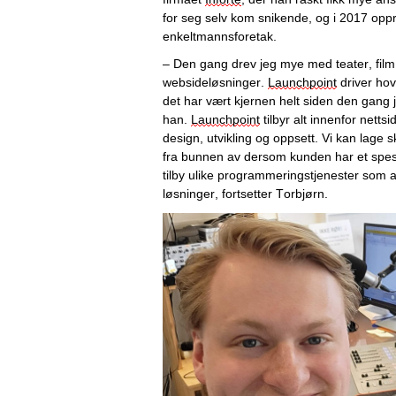
for seg selv kom snikende, og i 2017 oppre
enkeltmannsforetak. 
– Den gang drev jeg mye med teater, film og
websideløsninger
. 
Launchpoint
 driver ho
det
 har vært kjernen helt siden
 den gang
 
han. 
Launchpoint
 tilbyr alt innenfor nettsid
design, utvikling og oppsett. Vi kan lage 
fra bunnen av dersom kunden har et spesif
tilby ulike programmeringstjenester som a
løsninger, fortsetter Torbjørn.