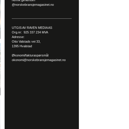
henrik.gimleholm
@norskebransjemagasinet.no
----------------------------------------------------
UTGIS AV RAVEN MEDIA AS
Org.nr: 925 337 234 MVA
Adresse:
Otto Valstads vei 33,
1395 Hvalstad
Økonomi/fakturaspørsmål
okonomi@norskebransjemagasinet.no