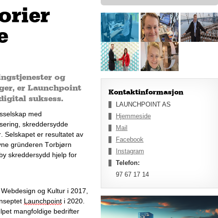
orier
e
ngstjenester og
ger, er Launchpoint
Kontaktinformasjon
digital suksess.
LAUNCHPOINT AS
gsselskap med 
Hjemmeside
ering, skreddersydde 
Mail
Selskapet er resultatet av 
Facebook
vne gründeren Torbjørn 
Instagram
by skreddersydd hjelp for 
Telefon:
97 67 17 14
K Web
design
 og Kultur i 2017, 
onseptet 
Launchpoint
 i 20
20
. 
lpet mangfoldige bedrifter 