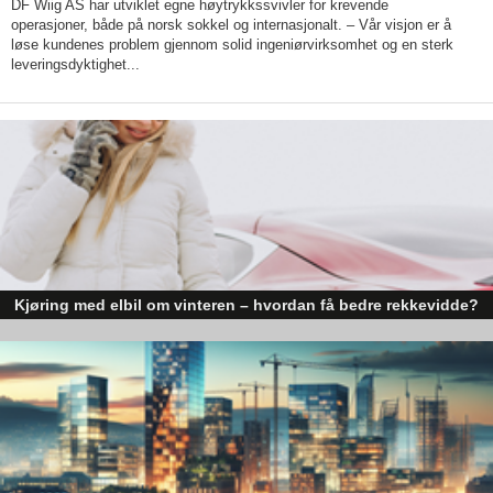
DF Wiig AS har utviklet egne høytrykkssvivler for krevende
operasjoner, både på norsk sokkel og internasjonalt. – Vår visjon er å
løse kundenes problem gjennom solid ingeniørvirksomhet og en sterk
–
Vi
er alene på markedet med å tilby tilpassede systemer. Hos
leveringsdyktighet...
oss skal man ikke være nødt
til
å betale mer enn man trenger,
forsikrer Clas.
Det som kjennetegner
WaterFuse
-produktene er blant annet at
de
,
til tross for den avanserte teknikken
,
er meget enkle å
bruke og å installere. De fleste systemene går kjapt og enkelt å
installere for en VVS-installatør, men der er også produkter du
som konsument enkelt kan koble til på egen hånd.
Kjøring med elbil om vinteren – hvordan få bedre rekkevidde?
Elbiler (EV) representerer fremtiden for transport, men deres effektivitet un
utfordrende vinterforhold kan være en utfordring.