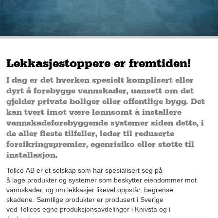
Lekkasjestoppere er fremtiden!
I dag er det hverken spesielt komplisert eller
dyrt å forebygge vannskader, uansett om det
gjelder private boliger eller offentlige bygg. Det
kan tvert imot være lønnsomt å installere
vannskadeforebyggende systemer siden dette, i
de aller fleste tilfeller, leder til reduserte
forsikringspremier, egenrisiko eller støtte til
installasjon.
Tollco
AB
er et selskap som har spesialisert seg på
å
lage
produkter og systemer som beskytter eiendom
m
er mot
vannskader, og om lekkasjer likevel oppstår, begrense
skadene. Samtlige produkter er produsert i Sverige
ved
Tollcos
egne produksjonsavdelinger i
Knivsta
og i