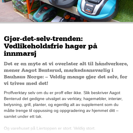
Gjør-det-selv-trenden:
Vedlikeholdsfrie hager på
innmarsj
Det er en myte at vi overlater alt til håndverkere,
mener Aagot Benterud, markedsansvarlig i
Bauhaus Norge: – Veldig mange gjør det selv, for
vi trives med det!
Proffverktøy selv om du er proff eller ikke. Slik beskriver Aagot
Benterud det gedigne utvalget av verktøy, hagemøbler, interiør,
belysning, grill, planter, og egentlig alt av supplement som du
måtte trenge til oppussing og oppgradering av hjemmet ditt –
samlet under ett tak.
Og varehuset på Liertoppen er stort. Veldig stort.