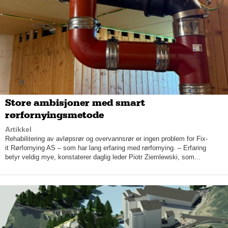
kundene sine alt på ett og samme sted.
– Bauhaus skal være et sted du kan få kjøpt alt du trenger for å
bygge et hus. Det skal holde å dra til ett sted, og det stedet
skal være Bauhaus, fastslår Benterud.
Et modulstyrt sortiment som lokaltilpasses, er et kjernebegrep
for Bauhaus. Slik sikrer de at varekatalogen møter norske krav
i forhold til våre forskrifter, tradisjoner og byggeskikker her i
Norge – selvsagt i tett samarbeid med norske leverandører.
Store ambisjoner med smart
Dette er gode nyheter for Norge, som er ett av landene som
rørfornyingsmetode
pusser opp mest. Vi er rett og slett en nasjon med gjør-det-
Artikkel
selvere.
Rehabilitering av avløpsrør og overvannsrør er ingen problem for Fix-
it Rørfornying AS – som har lang erfaring med rørfornying. – Erfaring
– Det er helt vanvittig hvor mye vi er villig til å investere i å ha
betyr veldig mye, konstaterer daglig leder Piotr Ziemlewski, som...
det pent rundt oss. Det er nærmest en hobby for fryktelig
mange. Det har nok med tid og fritid å gjøre, for man vil kose
seg med den fritiden man har, rett og slett.
– Veldig mange gjør det selv, for vi trives med det! Det er en
myte at vi setter alt bort til håndverkere, mener Bauhaus’
markedsansvarlig.