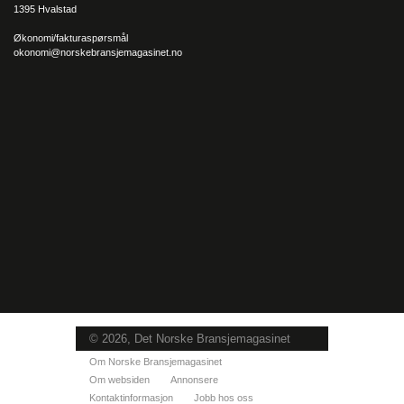
1395 Hvalstad
Økonomi/fakturaspørsmål
okonomi@norskebransjemagasinet.no
– Det er veldig lite her i varehuset vi ikke kan serve deg med
en gang, og det er veldig unikt! Mange steder må du vente i
flere uker, mens her kan du få med deg møblene hjem med en
gang.
– Så er det jo litt luksus for mange å kunne handle alt fra grill,
blomster og hagemøbler hos oss på søndag og andre
helligdager fra påske og helt ut juni – det hjelper litt på
© 2026, Det Norske Bransjemagasinet
stresskuldrene, det!
Om Norske Bransjemagasinet
Bauhaus gjorde stor suksess i fjor høst, da de lanserte sin
Om websiden
Annonsere
egne serie med kjøkkeninnredning som du kan velge å få
Kontaktinformasjon
Jobb hos oss