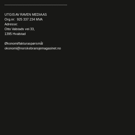
----------------------------------------------------
UTGIS AV RAVEN MEDIA AS
Org.nr: 925 337 234 MVA
Adresse:
Otto Valstads vei 33,
1395 Hvalstad
Økonomi/fakturaspørsmål
okonomi@norskebransjemagasinet.no