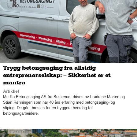
Trygg betongsaging fra allsidig
Lojale kunder
entreprenørselskap: – Sikkerhet er et
Atlantic Selskapslokaler er og forblir forankret i hjertet av
mantra
Sandefjord. Liverød forteller at han har mange lojale kunder i
Artikkel
kundekretsen, som han er blitt god kjent med og vet hvordan
Me-Ro Betongsaging AS fra Buskerud, drives av brødrene Morten og
de ønsker å ha det. Ofte har kundene en eller annen tilknytning
Stian Rønningen som har 40 års erfaring med betongsaging- og
til Sandefjord, og lokalet besøkes flittig av både privatpersoner
sliping. De går i bresjen for en tryggere hverdag for
og bedrifter fra Sandefjordstraktene.
betongsagarbeidere.
– Det har vært så mye forskjellig i bygget her opp gjennom
årene, og folk har forskjellig tilknytning til Atlantic. Det har blant
annet vært en danseskole her, og en egen klubb der man