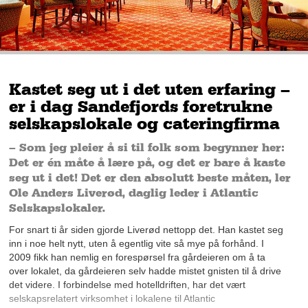
Kastet seg ut i det uten erfaring –
er i dag Sandefjords foretrukne
selskapslokale og cateringfirma
– Som jeg pleier å si til folk som begynner her:
Det er én måte å lære på, og det er bare å kaste
seg ut i det! Det er den absolutt beste måten, ler
Ole Anders Liverød, daglig leder i Atlantic
Selskapslokaler.
For snart ti år siden gjorde Liverød nettopp det. Han kastet seg
inn i noe helt nytt, uten å egentlig vite så mye på forhånd. I
2009 fikk han nemlig en forespørsel fra gårdeieren om å ta
over lokalet, da gårdeieren selv hadde mistet gnisten til å drive
det videre. I forbindelse med hotelldriften, har det vært
selskapsrelatert virksomhet i lokalene til Atlantic