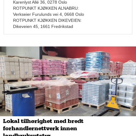
Karenlyst Allé 36, 0278 Oslo
tatt våre naboland med storm. Det er bare et tidsspørsmål før
ROTPUNKT KJØKKEN ALNABRU:
Rotpunkt er blitt et dagligdags merkenavn også her til lands.
Verkseier Furulunds vei 4, 0668 Oslo
ROTPUNKT KJØKKEN DIKEVEIEN:
Morten Skjødt er leder for Rotpunkt i Skandinavia, og forklarer
Dikeveien 45, 1661 Fredrikstad
at den familieeide virksomheten har produsert
kvalitetsprodukter siden 30-tallet, og kjøkken, bad og
garderober siden 60-tallet.
Lokal tilhørighet med bredt
forhandlernettverk innen
– Rotpunkt er det man forbinder med tyske produkter; det er
landbruksutstyr