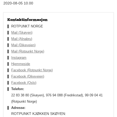
2020-08-05 10.00
vårt segment, avslører Johnny Torp.
Kontaktinformasjon
ROTPUNKT NORGE
Mail (Skøyen)
Mail (Alnabru)
Mail (Dikeveien)
Mail (Rotpunkt Norge)
Instagram
Hjemmeside
Facebook (Rotpunkt Norge)
Facebook (Dikeveien)
Ifølge vekstplanen ønsker Rotpunkt å åpne to til tre butikker i
Facebook (Oslo)
året, før de til slutt lander på rundt 15 butikker på landsbasis.
Telefon:
Ønsket er å være nummer én i «mellom-segmentet», og bli en
foretrukken partner på prosjektmarkedet.
22 83 38 80 (Skøyen), 976 94 088 (Fredrikstad), 99 09 04 41
(Rotpunkt Norge)
Kvalitet og leveringspålitelighet
Adresse:
Rotpunkt er kanskje et relativt ukjent navn for mange
ROTPUNKT KJØKKEN SKØYEN:
nordmenn enda, men den tyske kjøkkenaktøren har allerede