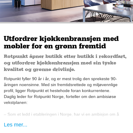
Utfordrer kjøkkenbransjen med
møbler for en grønn fremtid
Rotpunkt åpner butikk etter butikk i rekordfart,
og utfordrer kjøkkenbransjen med sin tyske
kvalitet og grønne drivlinje.
Rotpunkt fyller 90 år i år, og er mest trolig den sprekeste 90-
åringen noensinne. Med sin fremtidsrettede og miljøvennlige
profil, ligger Rotpunkt et hestehode foran konkurrentene.
Daglig leder for Rotpunkt Norge, forteller om den ambisiøse
vekstplanen:
– Som et ledd i etableringen i Norge, har vi en ambisjon om å
være landsdekkende innen 2023. Vi skal ikke nødvendigvis
Les mer...
være overalt, men vi skal være der potensialeter stort nok
geografisk sett, slik at vi kan ta en markedsledende posisjon i