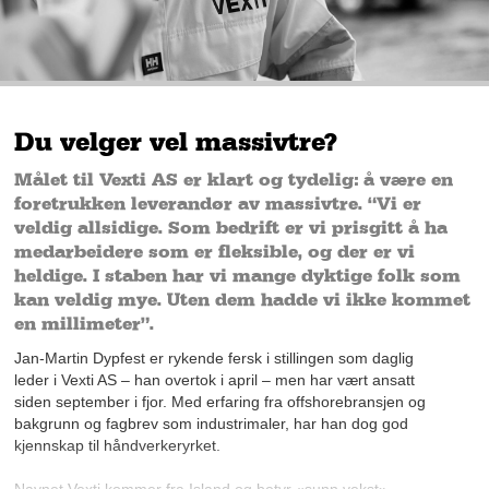
Du velger vel massivtre?
Målet til Vexti AS er klart og tydelig: å være en
foretrukken leverandør av massivtre. “Vi er
veldig allsidige. Som bedrift er vi prisgitt å ha
medarbeidere som er fleksible, og der er vi
heldige. I staben har vi mange dyktige folk som
kan veldig mye. Uten dem hadde vi ikke kommet
en millimeter”.
Jan-Martin Dypfest er rykende fersk i stillingen som daglig
leder i Vexti AS – han overtok i april – men har vært ansatt
siden september i fjor. Med erfaring fra offshorebransjen og
bakgrunn og fagbrev som industrimaler, har han dog god
kjennskap til håndverkeryrket.
Navnet Vexti kommer fra Island og betyr «sunn vekst».