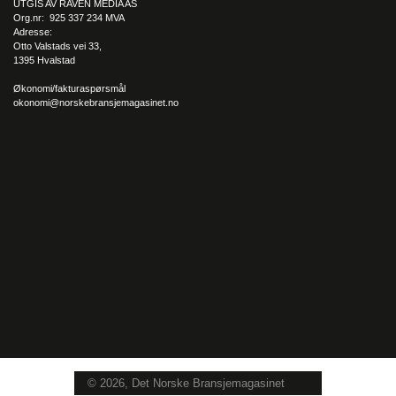
UTGIS AV RAVEN MEDIA AS
Org.nr: 925 337 234 MVA
Adresse:
Otto Valstads vei 33,
1395 Hvalstad
Økonomi/fakturaspørsmål
okonomi@norskebransjemagasinet.no
© 2026, Det Norske Bransjemagasinet