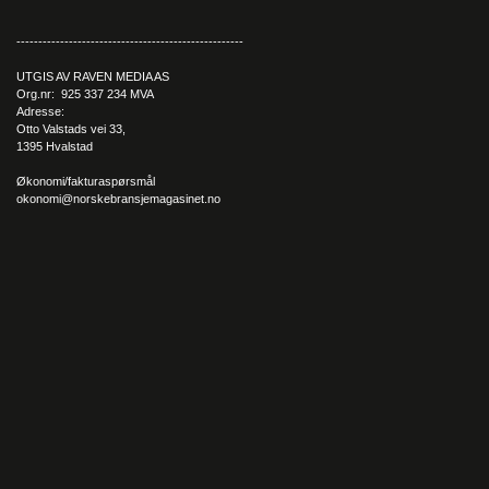
----------------------------------------------------
UTGIS AV RAVEN MEDIA AS
Org.nr: 925 337 234 MVA
Adresse:
Otto Valstads vei 33,
1395 Hvalstad
Økonomi/fakturaspørsmål
okonomi@norskebransjemagasinet.no