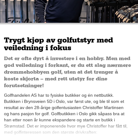
Trygt kjøp av golfutstyr med
veiledning i fokus
Det er ofte dyrt å investere i en hobby. Men med
god veiledning i forkant, er du ett slag nærmere
drømmehobbyen golf, uten at det trenger å
koste skjorta – med rett utstyr for dine
forutsetninger!
Golfhandelen AS har to fysiske butikker og én nettbutikk.
Butikken i Brynsveien 5D i Oslo, var først ute, og ble til som et
resultat av den 28-årige golfentusiasten Christoffer Martinsen
og hans pasjon for golf. Golfbutikken i Oslo gikk såpass bra at
han etter noen år kunne ekspandere og starte en butikk i
Strømstad. Det er imponerende hvor mye Christoffer har fått til,
med golfinteressen som den største drivkraften: