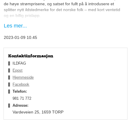
de høye strømprisene, og satset for fullt på å introdusere et
splitter nytt ildstedmerke for det norske folk – med kort ventetid
og en billig prislapp.
Les mer...
– Nordflam har priser som ingen kan matche, rett og slett!
Målet vårt var å få en ny konkurrent på banen, og kunne tilby
2023-01-09 10.45
et rimeligere produkt. Jøtul og de store produsentene er
kjempedyre, og jeg har selv en gammel Jøtul-peis hjemme
som jeg ikke har fått mulighet til å bytte ut fordi det er så dyrt,
forteller Petter.
Kontaktinformasjon
ILDFAG
Epost
Hjemmeside
Facebook
Telefon:
981 71 772
Adresse:
Vardeveien 25, 1659 TORP