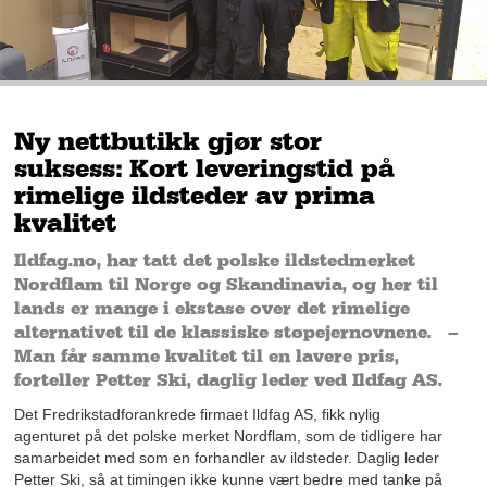
Ny nettbutikk gjør stor
suksess: Kort leveringstid på
rimelige ildsteder av prima
kvalitet
Ildfag.no, har tatt det polske ildstedmerket
Nordflam til Norge og Skandinavia, og her til
lands er mange i ekstase over det rimelige
alternativet til de klassiske støpejernovnene. –
Man får samme kvalitet til en lavere pris,
forteller Petter Ski, daglig leder ved Ildfag AS.
Det Fredrikstadforankrede firmaet Ildfag AS, fikk nylig
agenturet på det polske merket Nordflam, som de tidligere har
samarbeidet med som en forhandler av ildsteder. Daglig leder
Petter Ski, så at timingen ikke kunne vært bedre med tanke på