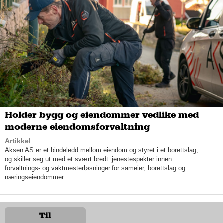
kunder at leveringstiden på tilsvarende produkter andre steder
er helt frem til våren 2023, poengterer Petter.
Selv om det knapt er tre måneder siden oppstarten av
nettbutikken Ildfag.no, har de fire ansatte i bedriften hatt mer
enn nok å gjøre, og med et kontor og showroom som ikke er
ferdigbygget enda, selger peisene fra Nordflam likevel som
glovarmt hvetebrød via nettbutikken.
Holder bygg og eiendommer vedlike med
moderne eiendomsforvaltning
Artikkel
Aksen AS er et bindeledd mellom eiendom og styret i et borettslag,
og skiller seg ut med et svært bredt tjenestespekter innen
forvaltnings- og vaktmesterløsninger for sameier, borettslag og
næringseiendommer.
Til