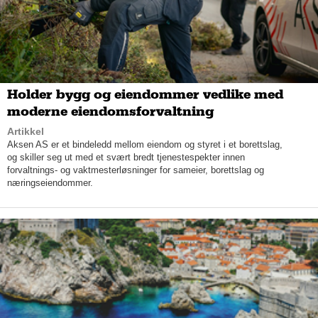
fasadejobber, har Bergen Multiservice mye å henge fingrene i
om dagen, og flere spennende oppdrag venter rett rundt
hjørnet.
– Vi vil sørge for at vi har fornøyde kunder. Vi har mye
forespørsler på arbeid, og om en tid vil vi nok øke antallet
ansatte, avslutter Berentsen.
Holder bygg og eiendommer vedlike med
moderne eiendomsforvaltning
Artikkel
Aksen AS er et bindeledd mellom eiendom og styret i et borettslag,
og skiller seg ut med et svært bredt tjenestespekter innen
forvaltnings- og vaktmesterløsninger for sameier, borettslag og
næringseiendommer.