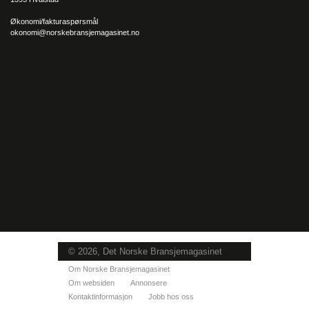
Økonomi/fakturaspørsmål
okonomi@norskebransjemagasinet.no
© 2026, Det Norske Bransjemagasinet
Om Norske Bransjemagasinet
Om websiden
Annonsere
Kontaktinformasjon
Jobb hos oss