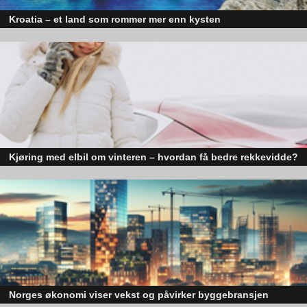
Kroatia – et land som rommer mer enn kysten
Kroatia forbindes ofte med sol, bading og klart hav, men landet har langt fl
sider enn det førsteinntrykket mange sitter igjen med.
Kjøring med elbil om vinteren – hvordan få bedre rekkevidde?
Elbiler (EV) representerer fremtiden for transport, men deres effektivitet un
utfordrende vinterforhold kan være en utfordring.
Norges økonomi viser vekst og påvirker byggebransjen