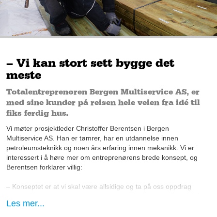
– Vi kan stort sett bygge det
meste
Totalentreprenøren Bergen Multiservice AS, er
med sine kunder på reisen hele veien fra idé til
fiks ferdig hus.
Vi møter prosjektleder Christoffer Berentsen i Bergen
Multiservice AS. Han er tømrer, har en utdannelse innen
petroleumsteknikk og noen års erfaring innen mekanikk. Vi er
interessert i å høre mer om entreprenørens brede konsept, og
Berentsen forklarer villig:
– Konseptet er at vi skal være allsidige og ta på oss oppdrag
fra a til å, med organisasjon av bygg, alle faggruppene som må
Les mer...
inn og underleverandører.