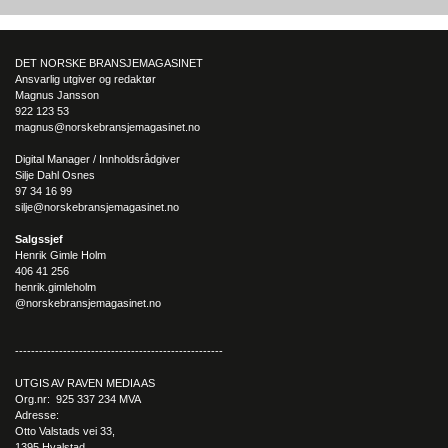
Den norske økonomien har vist jevn vekst de siste tre kvartalene, noe so
skaper optimisme på tvers av ulike sektorer. Byggebransjen er spesielt god
posisjonert til å dra nytte av denne økonomiske oppgangen.
DET NORSKE BRANSJEMAGASINET
Ansvarlig utgiver og redaktør
Magnus Jansson
922 123 53
magnus@norskebransjemagasinet.no
Digital Manager / Innholdsrådgiver
Silje Dahl Osnes
97 34 16 99
silje@norskebransjemagasinet.no
Salgssjef
Henrik Gimle Holm
406 41 256
henrik.gimleholm
@norskebransjemagasinet.no
----------------------------------------------------
UTGIS AV RAVEN MEDIA AS
Org.nr: 925 337 234 MVA
Adresse:
Otto Valstads vei 33,
1395 Hvalstad