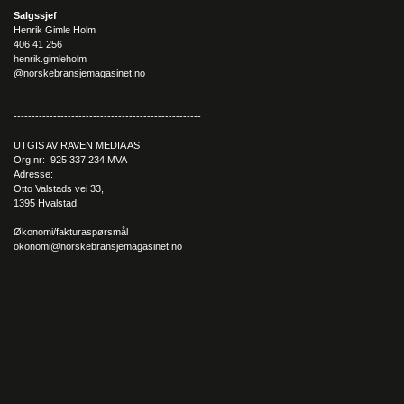
Salgssjef
Henrik Gimle Holm
406 41 256
henrik.gimleholm
@norskebransjemagasinet.no
----------------------------------------------------
UTGIS AV RAVEN MEDIA AS
Org.nr: 925 337 234 MVA
Adresse:
Otto Valstads vei 33,
1395 Hvalstad
Økonomi/fakturaspørsmål
okonomi@norskebransjemagasinet.no