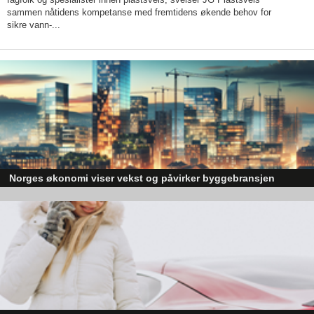
sammen nåtidens kompetanse med fremtidens økende behov for
sikre vann-...
Norges økonomi viser vekst og påvirker byggebransjen
Den norske økonomien har vist jevn vekst de siste tre kvartalene, noe so
skaper optimisme på tvers av ulike sektorer. Byggebransjen er spesielt god
posisjonert til å dra nytte av denne økonomiske oppgangen.