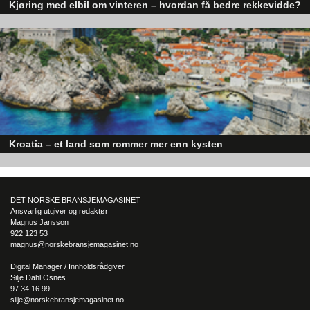
Kjøring med elbil om vinteren – hvordan få bedre rekkevidde?
Elbiler (EV) representerer fremtiden for transport, men deres effektivitet un
utfordrende vinterforhold kan være en utfordring.
Kroatia – et land som rommer mer enn kysten
Kroatia forbindes ofte med sol, bading og klart hav, men landet har langt fl
sider enn det førsteinntrykket mange sitter igjen med.
DET NORSKE BRANSJEMAGASINET
Ansvarlig utgiver og redaktør
Magnus Jansson
922 123 53
magnus@norskebransjemagasinet.no
Digital Manager / Innholdsrådgiver
Silje Dahl Osnes
97 34 16 99
silje@norskebransjemagasinet.no