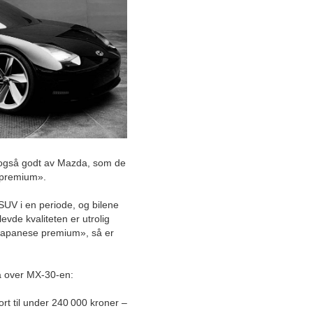
Juli
Juni
Mai
April
Mars
Februar
Sørlandets komplette
malingsentreprenør favner
bredt
r også godt av Mazda, som de
Ekte kjøtt på beina
 premium».
UV i en periode, og bilene
Hvem har ansvaret for
brannsikkerheten i borettslag
levde kvaliteten er utrolig
og sameier?
 «Japanese premium», så er
Faktorer å tenke på ved valg
av sportsklær
ga over MX-30-en:
rt til under 240 000 kroner –
Hjelper deg i sorgen når en