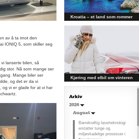
posisjonert til å dra nytte av denne
økonomiske oppgangen.
Kroatia – et land som rommer
mer enn kysten
Kroatia forbindes ofte med sol,
en av å ta imot den
bading og klart hav, men landet
ai IONIQ 5, som skiller seg
har langt flere sider enn det
førsteinntrykket mange sitter igjen
med.
vi lanserte bilen, så
eldig stor. Nå som mange ser
ågang. Mange biler ser
Kjøring med elbil om vinteren
idde, og det er da vi
– hvordan få bedre
og vi er glade for at vi har
schwartz.
rekkevidde?
Arkiv
Elbiler (EV) representerer
2026
fremtiden for transport, men deres
effektivitet under utfordrende
August
vinterforhold kan være en
Bærekraftig laserteknologi
utfordring.
erstatter tunge og
miljøskadelige prosesser i