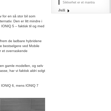
Sikkerhet er et mantra
Juli
v for en så stor bil som
Juni
rnativ. Den er litt mindre i
Mai
 IONIQ 5 – faktisk til og med
April
Mars
 frem de ladbare hybridene
Februar
e bestselgere ved Mobile
Januar
er et overraskende
2025
2024
 den gamle modellen, og selv
2023
sse, har vi faktisk aldri solgt
2022
Desember
d IONIQ 6, mens IONIQ 7
November
Oktober
September
August