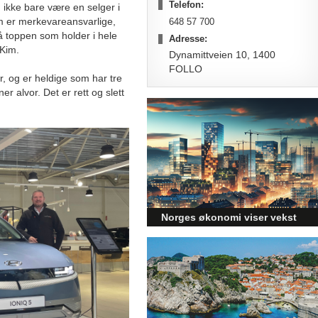
Telefon:
t, ikke bare være en selger i
om er merkevareansvarlige,
648 57 700
 toppen som holder i hele
Adresse:
 Kim.
Dynamittveien 10, 1400
FOLLO
r, og er heldige som har tre
 alvor. Det er rett og slett
Norges økonomi viser vekst
og påvirker byggebransjen
Den norske økonomien har vist
jevn vekst de siste tre kvartalene,
noe som skaper optimisme på
tvers av ulike sektorer.
Byggebransjen er spesielt godt