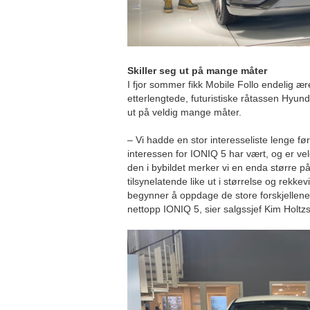
Skiller seg ut på mange måter
I fjor sommer fikk Mobile Follo endelig ær
etterlengtede, futuristiske råtassen Hyund
ut på veldig mange måter.
– Vi hadde en stor interesseliste lenge før 
interessen for IONIQ 5 har vært, og er v
den i bybildet merker vi en enda større p
tilsynelatende like ut i størrelse og rekkev
begynner å oppdage de store forskjellene, 
nettopp IONIQ 5, sier salgssjef Kim Holtz