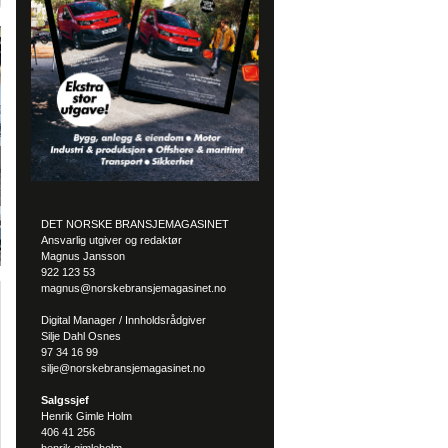
DET NORSKE BRANSJEMAGASINET
Ansvarlig utgiver og redaktør
Magnus Jansson
922 123 53
magnus@norskebransjemagasinet.no
Digital Manager / Innholdsrådgiver
Silje Dahl Osnes
97 34 16 99
silje@norskebransjemagasinet.no
Salgssjef
Henrik Gimle Holm
406 41 256