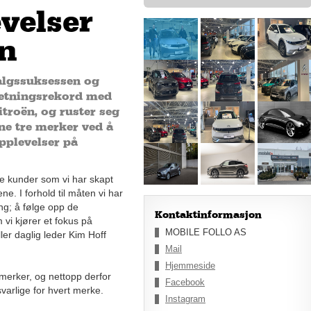
velser
n
salgssuksessen og
msetningsrekord med
roën, og ruster seg
ine tre merker ved å
pplevelser på
ge kunder som vi har skapt
. I forhold til måten vi har
ting; å følge opp de
Kontaktinformasjon
 vi kjører et fokus på
MOBILE FOLLO AS
er daglig leder Kim Hoff
Mail
Hjemmeside
e merker, og nettopp derfor
Facebook
varlige for hvert merke.
Instagram