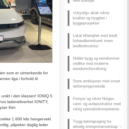
flere bransjer
«Usynlig» aktør sikrer
kvalitet og trygghet i
byggeprosjekter
Lokal tilhørighet med bredt
forhandlernettverk innen
landbruksutstyr
Holder bygg og eiendommer
vedlike med moderne
eiendomsforvaltning
gien som er utmerkende for
nen liga i forhold til
Store ambisjoner med smart
rørfornyingsmetode
 unikt i den klassen! IONIQ 5
Fornyer og sikrer Norges
os ladenettverket IONITY,
vann- og avløpsstruktur med
plyser Kim.
viktig spesialistkompetanse
trekke 1 600 kilo hengervekt
Trygg betongsaging fra
entlig, påpeker daglig leder
allsidig entreprenørselskap: –