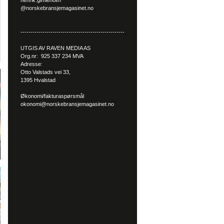
henrik.gimleholm
@norskebransjemagasinet.no
----------------------------------------------------
UTGIS AV RAVEN MEDIA AS
Org.nr: 925 337 234 MVA
Adresse:
Otto Valstads vei 33,
1395 Hvalstad
Økonomi/fakturaspørsmål
okonomi@norskebransjemagasinet.no