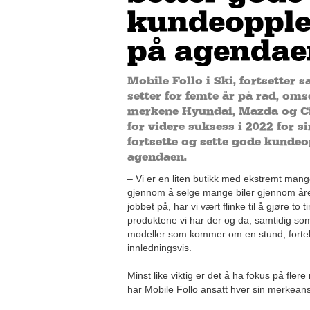
kundeopple
på agendae
Mobile Follo i Ski, fortsetter 
setter for femte år på rad, o
merkene Hyundai, Mazda og Cit
for videre suksess i 2022 for s
fortsette og sette gode kundeo
agendaen.
– Vi er en liten butikk med ekstremt man
gjennom å selge mange biler gjennom årene
jobbet på, har vi vært flinke til å gjøre to 
produktene vi har der og da, samtidig som
modeller som kommer om en stund, fortell
innledningsvis.
Minst like viktig er det å ha fokus på fler
har Mobile Follo ansatt hver sin merkeans