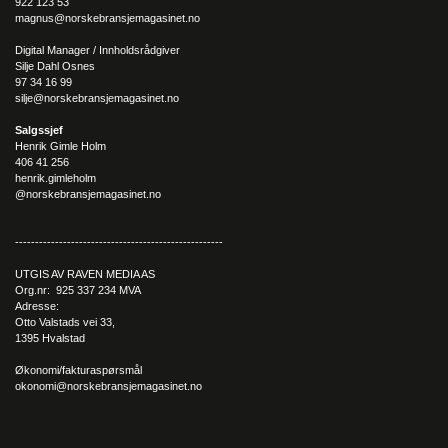
– Vi skjønner at restauranter gjerne vil prøve produktene først,
922 123 53
og når de ser at vi er ekstremt nøye på kvalitet og at den er på
magnus@norskebransjemagasinet.no
topp hele tiden, håper vi at de legger inn faste bestillinger hver
Digital Manager / Innholdsrådgiver
uke.
Silje Dahl Osnes
97 34 16 99
– Vi er bæst på fesk, ler Andreassen.
silje@norskebransjemagasinet.no
Salgssjef
Henrik Gimle Holm
406 41 256
henrik.gimleholm
@norskebransjemagasinet.no
----------------------------------------------------
UTGIS AV RAVEN MEDIA AS
Org.nr: 925 337 234 MVA
Adresse:
Otto Valstads vei 33,
1395 Hvalstad
Økonomi/fakturaspørsmål
okonomi@norskebransjemagasinet.no