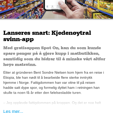
Lanseres snart: Kjedenøytral
svinn-app
Med gratisappen Spot On, kan du som kunde
spare penger på å gjøre kupp i matbutikken,
samtidig som du bidrar til å minske vårt altfor
høye matsvinn.
Etter at gründeren Bent Sondre Nielsen kom hjem fra en reise i
Etiopia, ble han nødt til å bearbeide flere sterke inntrykk
hjemme i Norge. Fattigdommen han var vitne til på reisen
hadde satt dype spor, og formelig dyttet ham i retningen han
skulle ta noen få år etter den følelsesladde turen.
– Jeg opplevde fattigdommen på kroppen. Og det er noe helt
annet enn å se det på TV; du lukter det, du hører det - det er
Les mer...
helt forferdelig, forteller han åpenhjertig.