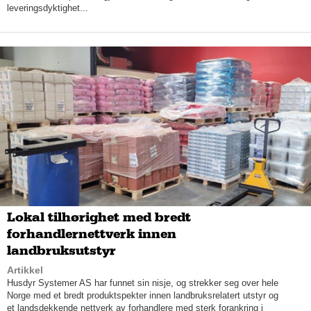
dem, så hadde det ikke gått.
leveringsdyktighet...
Lokal tilhørighet med bredt
forhandlernettverk innen
Deretter fulgte to år med intensiv jobbing for å kalibrere og
landbruksutstyr
kvalitetssikre løsningen. Resultatet ble en 100 prosent
Artikkel
kjedenøytral app, med vareutvalget i svinn-kategorien til hittil
Husdyr Systemer AS har funnet sin nisje, og strekker seg over hele
fire av våre største matvarekjeder i Norge.
Norge med et bredt produktspekter innen landbruksrelatert utstyr og
et landsdekkende nettverk av forhandlere med sterk forankring i