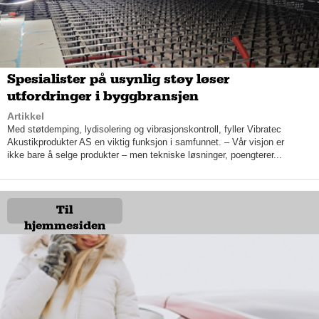
Spesialister på usynlig støy løser
utfordringer i byggbransjen
Artikkel
Med støtdemping, lydisolering og vibrasjonskontroll, fyller Vibratec
Akustikprodukter AS en viktig funksjon i samfunnet. – Vår visjon er
ikke bare å selge produkter – men tekniske løsninger, poengterer...
– Vi bruker gran av den aller beste kvaliteten, som vi stort sett
får fra Østlandet og Sverige, siden de ikke sorterer den
kvaliteten ved små sagbruk.
Til
Materialene de bruker er CE-merket og følger en såkalt takstol-
hjemmesiden
standard. Naglestad Bruk er også underlagt årlige kontroller,
som skal sikre at kvaliteten og sikkerheten ivaretas.
Ny eier
Lyder forteller at Naglestad Bruk hovedsakelig henvender seg
til proffmarkedet, og de selger en god del til entreprenører og
byggevarehus som Carlsen Fritzøe/Byggmakker. Mange av