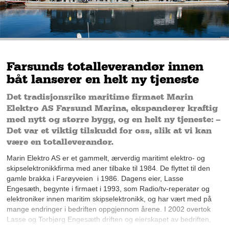
Farsunds totalleverandør innen
båt lanserer en helt ny tjeneste
Det tradisjonsrike maritime firmaet Marin
Elektro AS Farsund Marina, ekspanderer kraftig
med nytt og større bygg, og en helt ny tjeneste: –
Det var et viktig tilskudd for oss, slik at vi kan
være en totalleverandør.
Marin Elektro AS er et gammelt, ærverdig maritimt elektro- og
skipselektronikkfirma med aner tilbake til 1984. De flyttet til den
gamle brakka i Farøyveien i 1986. Dagens eier, Lasse
Engesæth, begynte i firmaet i 1993, som Radio/tv-reperatør og
elektroniker innen maritim skipselektronikk, og har vært med på
mange endringer i bedriften oppgjennom årene. I 2002 overtok
Lasse og Torbjørg Engesæth driften og eierskapet av bedriften,