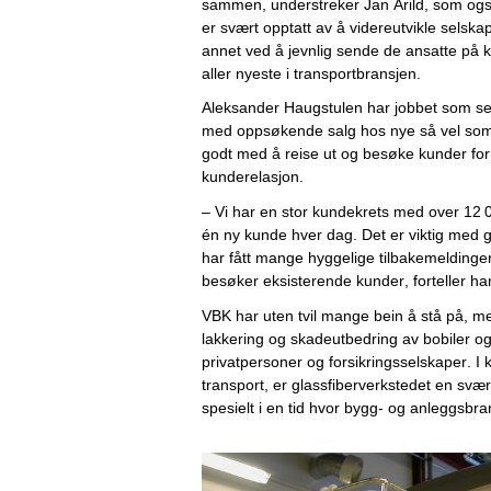
sammen, 
understreker Jan Arild
, som også
er 
svært 
opptatt av å
 videreutvikle 
selska
annet 
ved 
å jevnlig sende de ansatte på k
aller nyeste i transportbransjen
. 
Aleksander Haugstulen
har jobbet som sel
med oppsøkende salg hos nye så vel som 
godt med å reise ut og besøke kunder for 
kunderelasjon. 
– Vi har en stor kundekrets med over 12 0
én ny kunde hver dag. Det er viktig med 
har fått mange hyggelige tilbakemeldinger p
besøker eksisterende kunder, forteller han
VBK har uten tvil mange bein å stå på, me
lakkering og skadeutbedring av bobiler o
privatpersoner og forsikringsselskaper. I
transport, er glassfiberverkstedet en svært 
spesielt i en tid hvor bygg- og anleggsbran