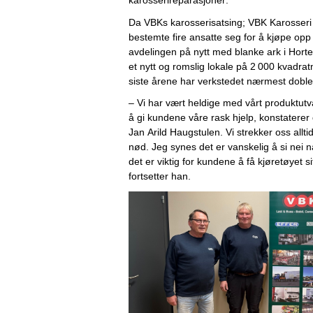
karosserireparasjoner. 
Da 
VBKs karosserisatsin
g; VBK Karosseri 
bestemte fire ansatte seg for å 
kjøpe 
opp
avdelingen på nytt med blanke ark i Horte
et nytt 
og romslig lokale på 2 000 kvadrat
siste årene har 
verkstedet nærmest doblet
–
Vi har vært heldige med vårt produktutva
å gi kundene våre rask hjelp, konstaterer d
Jan Arild Haugstulen. Vi strekker oss alltid
nød. Jeg synes det er vanskelig å si nei når
det er viktig for kundene å få kjøretøyet sit
fortsetter han.  