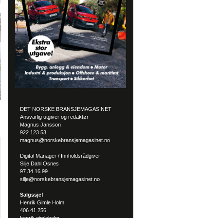
DET NORSKE BRANSJEMAGASINET
Ansvarlig utgiver og redaktør
Magnus Jansson
922 123 53
magnus@norskebransjemagasinet.no
Digital Manager / Innholdsrådgiver
Silje Dahl Osnes
97 34 16 99
silje@norskebransjemagasinet.no
Salgssjef
Henrik Gimle Holm
406 41 256