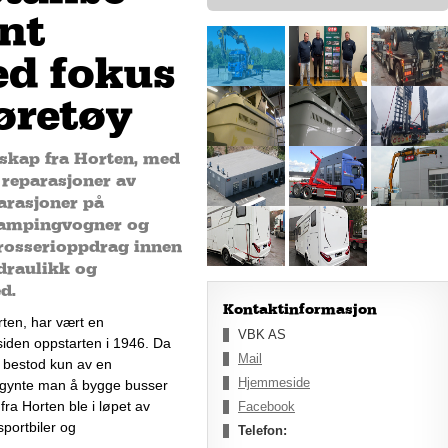
nt
ed fokus
øretøy
lskap fra Horten, med
 reparasjoner av
parasjoner på
 campingvogner og
arosserioppdrag innen
ydraulikk og
d.
Kontaktinformasjon
ten, har vært en 
VBK AS
iden oppstarten i 1946. Da 
Mail
 bestod kun av en 
Hjemmeside
gynte man å bygge busser 
ra Horten ble i løpet av 
Facebook
ortbiler og 
Telefon: