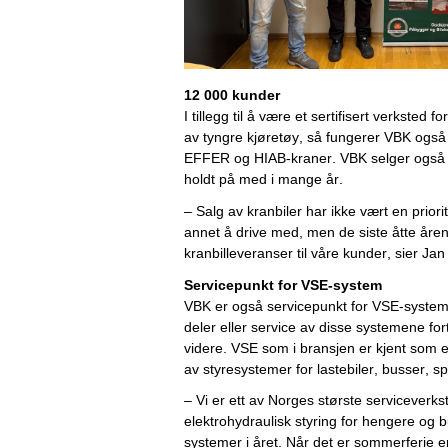
12 000 kunder
I tillegg til å være et sertifisert verksted
av tyngre kjøretøy, så fungerer VBK også 
E
FFER
 og
 HIAB-
kraner. VBK selger også 
holdt på med i mange år. 
– Salg av kranbiler har ikke vært en priorit
annet å drive med, men de siste åtte årene
kranbilleveranser til våre kunder, sier Jan A
Servicepunkt for VSE-system
VBK er også servicepunkt for VSE-syste
deler eller service av disse systemene
 for
videre
. 
VSE 
som
i bransjen er kjent som e
av styresystemer for lastebiler, busser, s
– Vi er ett av Norges største serviceverks
elektrohydraulisk styring for hengere og bu
systemer i året. Når det er sommerferie er 