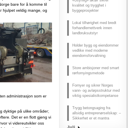
«Usynlig» aktør sikrer
orge bare for å komme til 
kvalitet og trygghet i
ar hjulpet veldig mange, og 
byggeprosjekter
 
Lokal tilhørighet med bredt
forhandlernettverk innen
landbruksutstyr
Holder bygg og eiendommer
vedlike med moderne
eiendomsforvaltning
Store ambisjoner med smart
rørfornyingsmetode
Fornyer og sikrer Norges
vann- og avløpsstruktur med
viktig spesialistkompetanse
iten
 administrasjon som 
er 
Trygg betongsaging fra
g dyktige på
 ulike områder; 
allsidig entreprenørselskap: –
ftere
. 
Det er en flott gjeng vi 
Sikkerhet er et mantra
hvor vi videreutvikler oss 
Juli