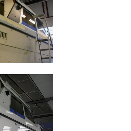
Lokalkjent aktør i
transportbransjen dekker
behovene til bygg- og
anleggsbransjen med
allsidige kranbiler
Lokal gitterprodusent
overrasker med
egenproduksjon av
gittersystemer
Tung kompetanse fra
innovativ leverandør av
spesialtilpassede løsninger
til industrien
Bred kompetanse hos
anerkjent verksted med
fokus på tunge kjøretøy
Nasjonal leverandør av
rimelige
ventilasjonsprodukter satser