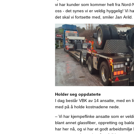
vi har kunder som kommer helt fra Nord-N
oss - det synes vi er veldig hyggelig! Vi h
det skal vi fortsette med, 
smiler
 Jan Arild. 
Holder seg oppdaterte
I dag består VBK av 14 ansatte, med en
 l
med på å holde kostnadene nede. 
– 
Vi har kjempe
flinke
 a
nsatte
som er veldi
blant annet
glassfiber
, 
oppretting og 
baklø
har her nå
, 
og 
vi har et godt arbeidsmiljø
 