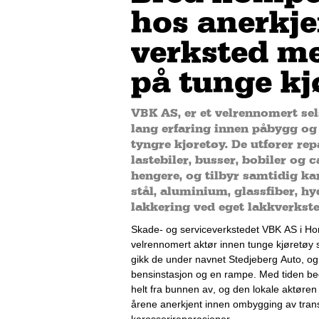
hos anerkje
verksted m
på tunge kj
VBK AS, er et velrennomert se
lang erfaring innen påbygg og
tyngre kjøretøy. De utfører re
lastebiler, busser, bobiler og
hengere, og tilbyr samtidig k
stål, aluminium, glassfiber, h
lakkering ved eget lakkverkste
Skade- og serviceverkstedet VBK AS i Hor
velrennomert aktør innen tunge kjøretøy s
gikk de under navnet Stedjeberg Auto, og
bensinstasjon og en rampe. Med tiden be
helt fra bunnen av, og den lokale aktøren f
årene anerkjent innen ombygging av transp