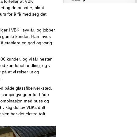
 forteller at 
VBK 
pet
 og de
 ansatte, blant 
Juni
urs fo
r å få med seg det 
Mai
April
ger i VBK i syv år, og jobber 
Mars
gamle kunder. Han trives 
Februar
å etablere en god og varig 
Januar
2025
00 kunder, og vi får nesten 
2024
god kundebehandling, og vi 
Desember
å at vi reiser ut og 
.  
November
d både glassfiberverksted, 
Erfaringsrik
betongelementaktør satser
g campingvogner for både 
stort på stålbygg
 kombinasjon med buss og 
viktig del av VBKs drift – 
Alt i ett system:
sjen har det ekstra tøft. 
Timeregistrering og
bemanningsplanlegging har
aldri vært enklere