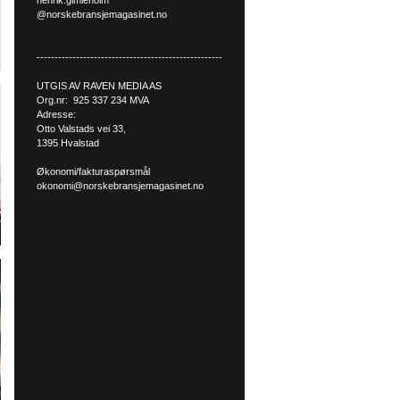
henrik.gimleholm
@norskebransjemagasinet.no
----------------------------------------------------
UTGIS AV RAVEN MEDIA AS
Org.nr: 925 337 234 MVA
Adresse:
Otto Valstads vei 33,
1395 Hvalstad
Økonomi/fakturaspørsmål
okonomi@norskebransjemagasinet.no