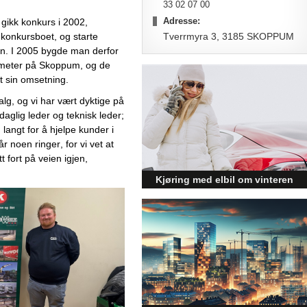
33 02 07 00
Adresse:
gikk konkurs i 2002, 
 
konkursboet, og 
starte 
Tverrmyra 3, 3185 SKOPPUM
n. 
I 2005 bygde 
man derfor 
meter 
på
 Skoppum
, og de 
 sin omsetning. 
lg, og vi har vært dyktige på 
aglig leder og teknisk leder; 
 langt for å hjelpe kunder i 
 noen ringer, for vi vet at 
t fort på veien igjen, 
Kjøring med elbil om vinteren
– hvordan få bedre
rekkevidde?
Elbiler (EV) representerer
fremtiden for transport, men deres
effektivitet under utfordrende
vinterforhold kan være en
utfordring.