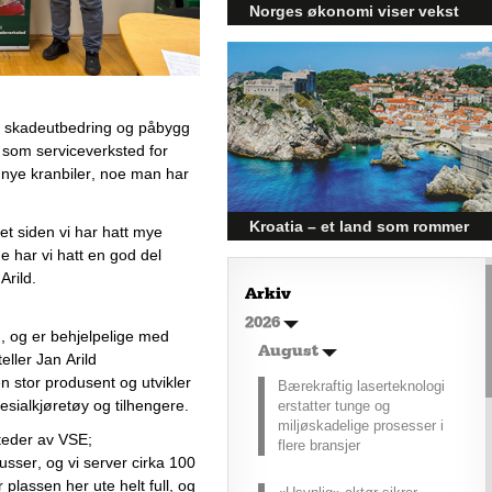
Norges økonomi viser vekst
og påvirker byggebransjen
Den norske økonomien har vist
jevn vekst de siste tre kvartalene,
noe som skaper optimisme på
 for skadeutbedring og påbygg 
tvers av ulike sektorer.
Byggebransjen er spesielt godt
som serviceverksted for 
posisjonert til å dra nytte av denne
nye kranbiler, noe man har 
økonomiske oppgangen.
Kroatia – et land som rommer
et siden vi har hatt mye 
 har vi hatt en god del 
mer enn kysten
rild.  
Kroatia forbindes ofte med sol,
Arkiv
bading og klart hav, men landet
2026
har langt flere sider enn det
m
, og er behjelpelige med 
førsteinntrykket mange sitter igjen
August
teller Jan Arild 
med.
n stor 
produsent og utvikler 
Bærekraftig laserteknologi
pesialkjøretøy og tilhengere
.
erstatter tunge og
miljøskadelige prosesser i
teder av VSE; 
flere bransjer
sser, og vi server cirka 100 
plassen her ute helt full, og 