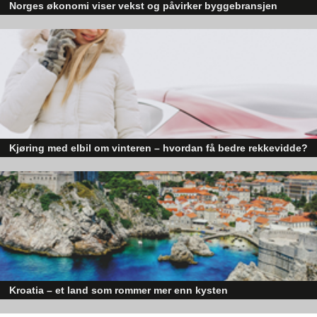
Norges økonomi viser vekst og påvirker byggebransjen
Den norske økonomien har vist jevn vekst de siste tre kvartalene, noe so
skaper optimisme på tvers av ulike sektorer. Byggebransjen er spesielt god
posisjonert til å dra nytte av denne økonomiske oppgangen.
Kjøring med elbil om vinteren – hvordan få bedre rekkevidde?
Elbiler (EV) representerer fremtiden for transport, men deres effektivitet un
utfordrende vinterforhold kan være en utfordring.
Kroatia – et land som rommer mer enn kysten
Kroatia forbindes ofte med sol, bading og klart hav, men landet har langt fl