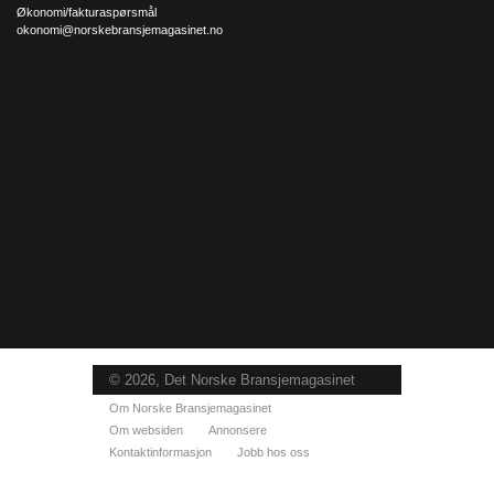
Økonomi/fakturaspørsmål
okonomi@norskebransjemagasinet.no
© 2026, Det Norske Bransjemagasinet
Om Norske Bransjemagasinet
Om websiden
Annonsere
Kontaktinformasjon
Jobb hos oss