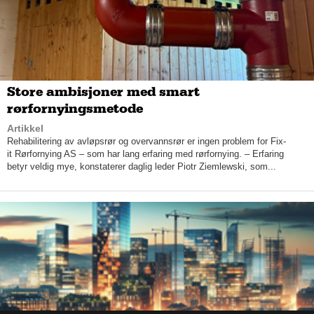
at vi har blitt veldig gode på å bygge ut boligfelt, og da styrer vi
prosjektet fra A til Å.
Store ambisjoner med smart
rørfornyingsmetode
Artikkel
Rehabilitering av avløpsrør og overvannsrør er ingen problem for Fix-
it Rørfornying AS – som har lang erfaring med rørfornying. – Erfaring
betyr veldig mye, konstaterer daglig leder Piotr Ziemlewski, som...