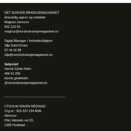
sider enn det førsteinntrykket mange sitter igjen med.
DET NORSKE BRANSJEMAGASINET
Ansvarlig utgiver og redaktør
Magnus Jansson
922 123 53
magnus@norskebransjemagasinet.no
Digital Manager / Innholdsrådgiver
Silje Dahl Osnes
97 34 16 99
silje@norskebransjemagasinet.no
Salgssjef
Henrik Gimle Holm
406 41 256
henrik.gimleholm
@norskebransjemagasinet.no
----------------------------------------------------
UTGIS AV RAVEN MEDIA AS
Org.nr: 925 337 234 MVA
Adresse:
Otto Valstads vei 33,
1395 Hvalstad