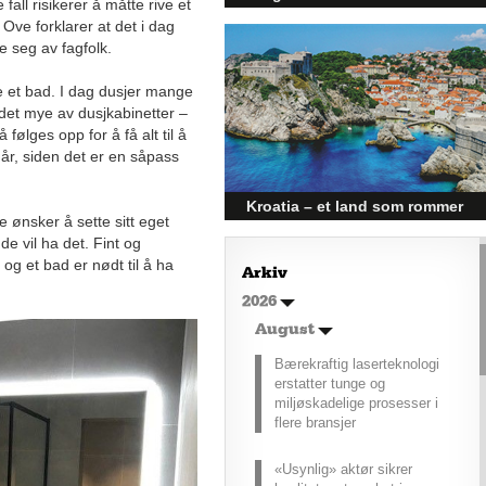
fall risikerer å måtte rive et
og påvirker byggebransjen
 Ove forklarer at det i dag
e seg av fagfolk.
Den norske økonomien har vist
jevn vekst de siste tre kvartalene,
noe som skaper optimisme på
 et bad. I dag dusjer mange
tvers av ulike sektorer.
 det mye av dusjkabinetter –
Byggebransjen er spesielt godt
følges opp for å få alt til å
posisjonert til å dra nytte av denne
 år, siden det er en såpass
økonomiske oppgangen.
Kroatia – et land som rommer
 ønsker å sette sitt eget
mer enn kysten
de vil ha det. Fint og
Kroatia forbindes ofte med sol,
 og et bad er nødt til å ha
Arkiv
bading og klart hav, men landet
2026
har langt flere sider enn det
førsteinntrykket mange sitter igjen
August
med.
Bærekraftig laserteknologi
erstatter tunge og
miljøskadelige prosesser i
flere bransjer
«Usynlig» aktør sikrer