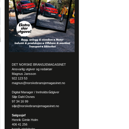
DET NORSKE BRANSJEMAGASINET
Ansvarlig utgiver og redaktør
Magnus Jansson
922 123 53
magnus@norskebransjemagasinet.no
Digital Manager / Innholdsrådgiver
Silje Dahl Osnes
97 34 16 99
silje@norskebransjemagasinet.no
Salgssjef
Henrik Gimle Holm
406 41 256