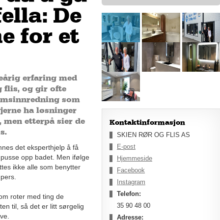
ella: De
e for et
eårig erfaring med
flis, og gir ofte
romsinnredning som
gjerne ha løsninger
, men etterpå sier de
Kontaktinformasjon
s.
SKIEN RØR OG FLIS AS
E-post
nes det eksperthjelp å få
å pusse opp badet. Men ifølge
Hjemmeside
ttes ikke alle som benytter
Facebook
l pers.
Instagram
Telefon:
 som roter med ting de
35 90 48 00
en til, så det er litt sørgelig
Ove.
Adresse: