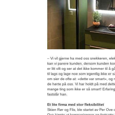
– Vi vil gjerne ha med oss snekkeren, elek
kan vi parere kunden, dersom kunden k
er litt vilt og ser at det ikke kommer til å
til lags og lage noe som egentlig ikke er s
om sier de ofte at: «dette var smart», og 
de hørte på oss. Vi har holdt på med dette
mange ting som ikke er så smart! Erfaring 
fastslår han.
Et lite firma med stor fleksibilitet
Skien Rør og Flis, ble startet av Per Ove
Ove kjøpte ut kompanjongen og fortsatte