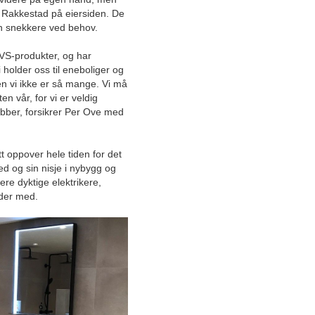
Juni
 Rakkestad på eiersiden. De
Mai
inn snekkere ved behov.
April
 VVS-produkter, og har
Mars
 holder oss til eneboliger og
Februar
en vi ikke er så mange. Vi må
ten vår, for vi er veldig
Januar
jobber, forsikrer Per Ove med
2025
2024
2023
t oppover hele tiden for det
ked og sin nisje i nybygg og
2022
lere dyktige elektrikere,
2021
der med.
Desember
November
Oktober
September
Farsunds totalleverandør
innen båt lanserer en helt ny
tjeneste