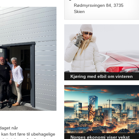
Rødmyrsvingen 84, 3735
Skien
Kjøring med elbil om vinteren
– hvordan få bedre
rekkevidde?
Elbiler (EV) representerer
fremtiden for transport, men deres
effektivitet under utfordrende
vinterforhold kan være en
utfordring.
pdaget når
an fort føre til ubehagelige
Norges økonomi viser vekst