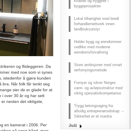
kvalitet og trygghet i
byggeprosjekter
Lokal tilhørighet med bredt
forhandlernettverk innen
landbruksutstyr
Holder bygg og eiendommer
vedlike med moderne
eiendomsforvaltning
Store ambisjoner med smart
trikeren og flisleggeren. Da
rørfornyingsmetode
ommer med noe som vi synes
 gå, istedenfor å gjøre kunden
Fornyer og sikrer Norges
å bra. Når folk får tenkt seg
vann- og avløpsstruktur med
mange sier de er glade for at
viktig spesialistkompetanse
 i over 30 år og har sett
er nesten det viktigste,
Trygg betongsaging fra
allsidig entreprenørselskap: –
Sikkerhet er et mantra
 og en kamerat i 2006. Per
Juli
 videre på egen hånd, men