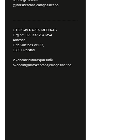
henrik.gimleholm
@norskebransjemagasinet.no
----------------------------------------------------
UTGIS AV RAVEN MEDIA AS
Org.nr: 925 337 234 MVA
Adresse:
Otto Valstads vei 33,
1395 Hvalstad
Økonomi/fakturaspørsmål
okonomi@norskebransjemagasinet.no