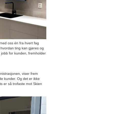
Her finner du alt til høstjakta
Norges største Ford-
forhandler setter rekord
Øker salget med de beste
bilmerkene
 med oss én fra hvert fag
vordan ting kan gjøres og
Fleksibel, innovativ og
 jobb for kunden, fremholder
transparent – dette er
fremtidens boligalarm-aktør
Har du hørt om fremtidens
nistrasjonen, viser frem
smarthusløsning?
de kunder. Og det er ikke
ts er så trofaste mot Skien
Bransjens belysningspartner:
Luxia gir næringsbygg og
offentlige bygg den rette
belysningen
Her gjør du et trygt