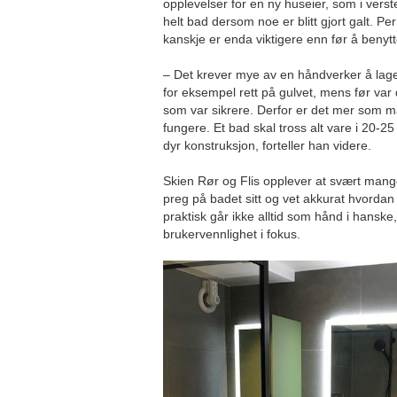
opplevelser for en ny huseier, som i verste 
helt bad dersom noe er blitt gjort galt. Per
kanskje er enda viktigere enn før å benytt
– Det krever mye av en håndverker å lage
for eksempel rett på gulvet, mens før var
som var sikrere. Derfor er det mer som må 
fungere. Et bad skal tross alt vare i 20-25
dyr konstruksjon, forteller han videre.
Skien Rør og Flis opplever at svært mange
preg på badet sitt og vet akkurat hvordan 
praktisk går ikke alltid som hånd i hanske,
brukervennlighet i fokus.