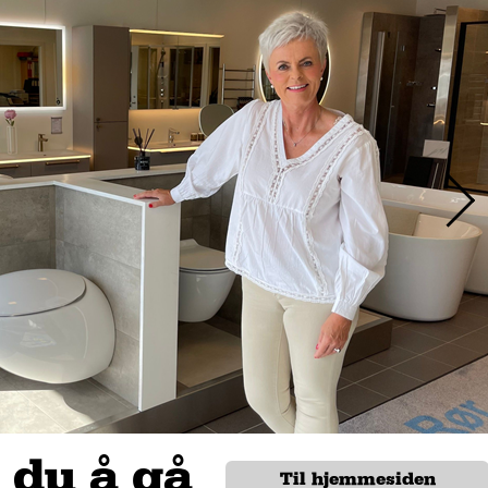
 du å gå
Til hjemmesiden