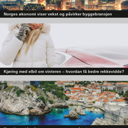
Norges økonomi viser vekst og påvirker byggebransjen
Den norske økonomien har vist jevn vekst de siste tre kvartalene, noe so
skaper optimisme på tvers av ulike sektorer. Byggebransjen er spesielt god
– Under brynene er huden veldig tynn og det er lett å overkutte
posisjonert til å dra nytte av denne økonomiske oppgangen.
og å implantere pigmenter for dypt. Det er det største
problemet ved microblading, sier hun.
Natalie forteller at de får inn kunder fra andre salonger som har
ødelagt brynene ved microblading der fargen er satt for dypt
og ikke naturlig forsvinner.
Kjøring med elbil om vinteren – hvordan få bedre rekkevidde?
Vurderer du å ta permanent makeup av øyenbryn, ønsker
Elbiler (EV) representerer fremtiden for transport, men deres effektivitet un
Natalie deg hjertelig velkommen til Face and Brows Studio for
utfordrende vinterforhold kan være en utfordring.
en gratis og uforpliktende konsultasjon.