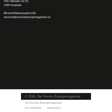
Otto Valstads vei 33,
1395 Hvalstad
Økonomi/fakturaspørsmål
okonomi@norskebransjemagasinet.no
© 2026, Det Norske Bransjemagasinet
Om Norske Bransjemagasinet
Om websiden
Annonsere