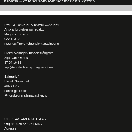
Kroatia – et land som rommer mer enn kysten
Kroatia forbindes ofte med sol, bading og klart hav, men landet har langt fl
sider enn det førsteinntrykket mange sitter igjen med.
DET NORSKE BRANSJEMAGASINET
Ansvarlig utgiver og redaktør
Magnus Jansson
922 123 53
magnus@norskebransjemagasinet.no
Digital Manager / Innholdsrådgiver
Silje Dahl Osnes
97 34 16 99
silje@norskebransjemagasinet.no
Salgssjef
Henrik Gimle Holm
406 41 256
henrik.gimleholm
@norskebransjemagasinet.no
----------------------------------------------------
UTGIS AV RAVEN MEDIA AS
Org.nr: 925 337 234 MVA
Adresse: