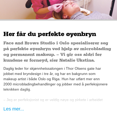
Her får du perfekte øyenbryn
Face and Brows Studio i Oslo spesialiserer seg
på perfekte øyenbryn ved hjelp av microblading
og permanent makeup. – Vi gir oss aldri før
kundene er fornøyd, sier Natalie Ukstina.
Daglig leder for skjønnhetssalongen i Thor Olsens gate har
jobbet med bryndesign i tre år, og har en bakgrunn som
makeup artist i både Oslo og Riga. Hun har utført mer enn
2000 microbladingbehandlinger og jobber med å perfeksjonere
teknikken daglig.
– Jeg er perfeksjonist og er veldig nøye og pirkete i arbeidet
mitt. Jeg tar alle kundene veldig seriøst, og om jeg ikke er helt
Les mer...
fornøyd så lar jeg aldri en kunde gå før vi begge er fornøyd
med resultatet, sier Natalie.