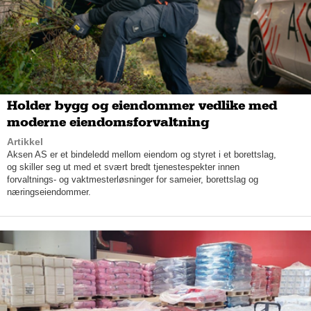
en form for semi-permanent makeup der det lages små snitt og
implanteres pigment i huden for å helt eller delvis kamuflere
manglende øyenbryn ved hjelp av simulerende hårstrå.
Foruten microblading tilbyr Face and Brows Studio blant annet
vippextensions, profesjonell makeup til både daglig og fest,
forming og farge av bryn, og permanent makeup på lepper.
Holder bygg og eiendommer vedlike med
Natalie forteller at de nå har en kampanje på microblading og
tilbyr hovedbehandlingen for halv pris på 2250,- som også kan
moderne eiendomsforvaltning
kjøpes som gavekort som varer i seks måneder.
Artikkel
Aksen AS er et bindeledd mellom eiendom og styret i et borettslag,
og skiller seg ut med et svært bredt tjenestespekter innen
forvaltnings- og vaktmesterløsninger for sameier, borettslag og
næringseiendommer.