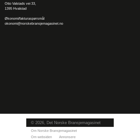
Otto Valstads vei 33,
1395 Hvalstad
Økonomi/fakturaspørsmål
okonomi@norskebransjemagasinet.no
© 2026, Det Norske Bransjemagasinet
Om Norske Bransjemagasinet
Om websiden
Annonsere