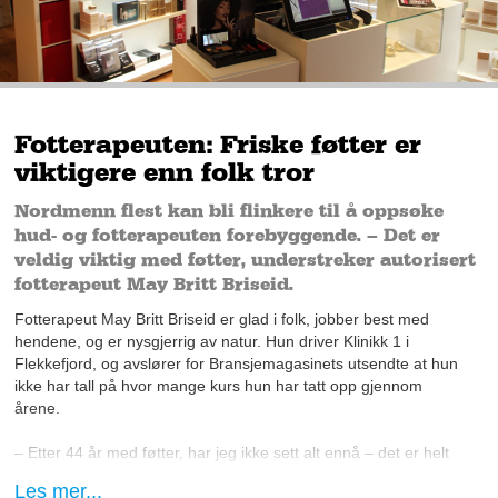
Fotterapeuten: Friske føtter er
viktigere enn folk tror
Nordmenn flest kan bli flinkere til å oppsøke
hud- og fotterapeuten forebyggende. – Det er
veldig viktig med føtter, understreker autorisert
fotterapeut May Britt Briseid.
Fotterapeut May Britt Briseid er glad i folk, jobber best med
hendene, og er nysgjerrig av natur. Hun driver Klinikk 1 i
Flekkefjord, og avslører for Bransjemagasinets utsendte at hun
ikke har tall på hvor mange kurs hun har tatt opp gjennom
årene.
– Etter 44 år med føtter, har jeg ikke sett alt ennå – det er helt
sikkert, smiler Briseid lurt.
Les mer...