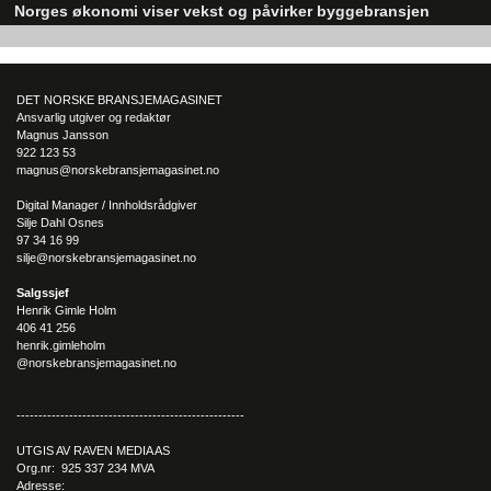
Norges økonomi viser vekst og påvirker byggebransjen
Den norske økonomien har vist jevn vekst de siste tre kvartalene, noe so
skaper optimisme på tvers av ulike sektorer. Byggebransjen er spesielt god
posisjonert til å dra nytte av denne økonomiske oppgangen.
DET NORSKE BRANSJEMAGASINET
Ansvarlig utgiver og redaktør
Magnus Jansson
922 123 53
magnus@norskebransjemagasinet.no
Digital Manager / Innholdsrådgiver
Silje Dahl Osnes
97 34 16 99
silje@norskebransjemagasinet.no
Salgssjef
Henrik Gimle Holm
406 41 256
henrik.gimleholm
@norskebransjemagasinet.no
----------------------------------------------------
UTGIS AV RAVEN MEDIA AS
Org.nr: 925 337 234 MVA
Adresse: