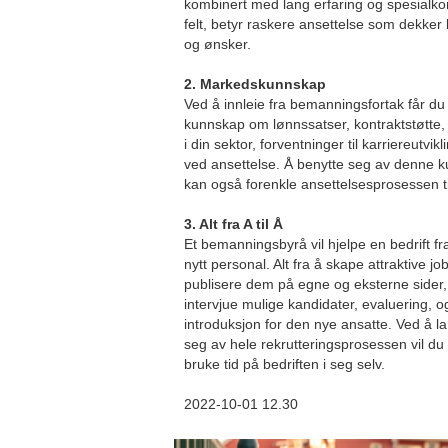
kombinert med lang erfaring og spesialkom
felt, betyr raskere ansettelse som dekker
og ønsker.
2. Markedskunnskap
Ved å innleie fra bemanningsfortak får du 
kunnskap om lønnssatser, kontraktstøtte,
i din sektor, forventninger til karriereutvik
ved ansettelse. Å benytte seg av denne 
kan også forenkle ansettelsesprosessen til
3. Alt fra A til Å
Et bemanningsbyrå vil hjelpe en bedrift fra
nytt personal. Alt fra å skape attraktive 
publisere dem på egne og eksterne sider,
intervjue mulige kandidater, evaluering, og 
introduksjon for den nye ansatte. Ved å l
seg av hele rekrutteringsprosessen vil du
bruke tid på bedriften i seg selv.
2022-10-01 12.30