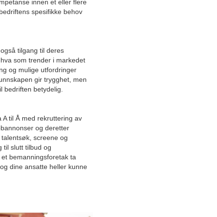
petanse innen et eller flere
 bedriftens spesifikke behov
Januar
2025
2024
også tilgang til deres
2023
 hva som trender i markedet
2022
ling og mulige utfordringer
Desember
kunnskapen gir trygghet, men
November
 bedriften betydelig.
Oktober
Nordisk og nydelig
 A til Å med rekruttering av
jobbannonser og deretter
– Vi er en kunnskapsbedrift
 talentsøk, screene og
til slutt tilbud og
a et bemanningsforetak ta
En ny æra
 og dine ansatte heller kunne
Slik kan detaljhandelen spare
tid og ressurser på etablering
av nye butikker
Designer tilpasningsbare og