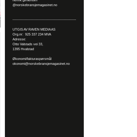
henrik.gimleholm
@norskebransjemagasinet.no
----------------------------------------------------
UTGIS AV RAVEN MEDIA AS
Org.nr: 925 337 234 MVA
Adresse:
Otto Valstads vei 33,
1395 Hvalstad
Økonomi/fakturaspørsmål
okonomi@norskebransjemagasinet.no