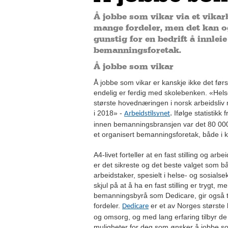
Å jobbe som vikar via et vikar
mange fordeler, men det kan 
gunstig for en bedrift å innleie
bemanningsforetak.
Å jobbe som vikar
Å jobbe som vikar er kanskje ikke det fø
endelig er ferdig med skolebenken. «Hels
største hovednæringen i norsk arbeidsliv
.
i 2018» -
Ifølge statistikk
Arbeidstilsynet
innen bemanningsbransjen var det 80 000
et organisert bemanningsforetak, både i ko
A4-livet forteller at en fast stilling og arb
er det sikreste og det beste valget som b
arbeidstaker, spesielt i helse- og sosialsek
skjul på at å ha en fast stilling er trygt, 
bemanningsbyrå som Dedicare, gir også 
fordeler.
er et av Norges største
Dedicare
og omsorg, og med lang erfaring tilbyr d
muligheter for deg som ønsker å jobbe so