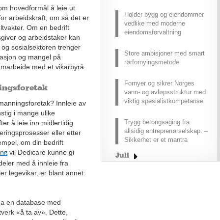
om hovedformål å leie ut
Holder bygg og eiendommer
or arbeidskraft, om så det er
vedlike med moderne
ltvakter. Om en bedrift
eiendomsforvaltning
giver og arbeidstaker kan
 og sosialsektoren trenger
Store ambisjoner med smart
uasjon og mangel på
rørfornyingsmetode
 samarbeide med et vikarbyrå.
Fornyer og sikrer Norges
ningsforetak
vann- og avløpsstruktur med
viktig spesialistkompetanse
emanningsforetak? Innleie av
stig i mange ulike
Trygg betongsaging fra
ter å leie inn midlertidig
allsidig entreprenørselskap: –
eringsprosesser eller etter
Sikkerhet er et mantra
empel, om din bedrift
vil Dedicare kunne gi
ing
Juli
deler med å innleie fra
Juni
r legevikar, er blant annet:
Mai
April
e ha en database med
Mars
verk «å ta av». Dette,
Februar