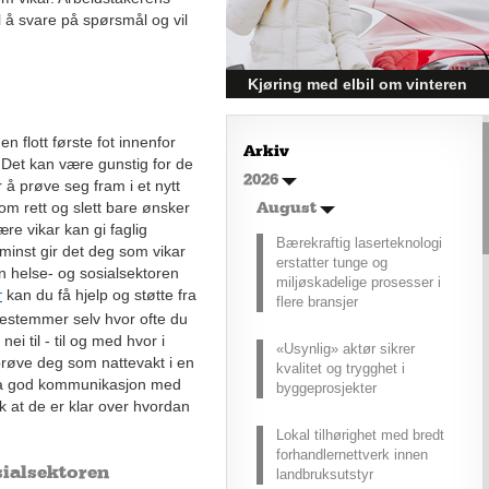
med.
il å svare på spørsmål og vil
Kjøring med elbil om vinteren
– hvordan få bedre
rekkevidde?
n flott første fot innenfor
Arkiv
 Det kan være gunstig for de
Elbiler (EV) representerer
2026
 å prøve seg fram i et nytt
fremtiden for transport, men deres
som rett og slett bare ønsker
effektivitet under utfordrende
August
ære vikar kan gi faglig
vinterforhold kan være en
Bærekraftig laserteknologi
utfordring.
 minst gir det deg som vikar
erstatter tunge og
nen helse- og sosialsektoren
miljøskadelige prosesser i
kan du få hjelp og støtte fra
r
flere bransjer
bestemmer selv hvor ofte du
nei til - til og med hvor i
«Usynlig» aktør sikrer
prøve deg som nattevakt i en
kvalitet og trygghet i
 Ha god kommunikasjon med
byggeprosjekter
 at de er klar over hvordan
Lokal tilhørighet med bredt
forhandlernettverk innen
ialsektoren
landbruksutstyr