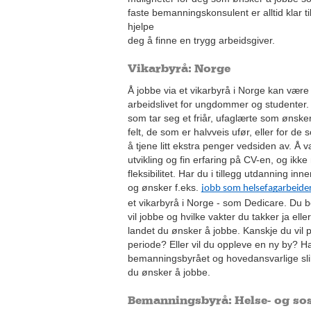
faste bemanningskonsulent er alltid klar t
hjelpe
deg å finne en trygg arbeidsgiver.
Vikarbyrå: Norge
Å jobbe via et vikarbyrå i Norge kan være e
arbeidslivet for ungdommer og studenter.
som tar seg et friår, ufaglærte som ønsker
felt, de som er halvveis ufør, eller for de 
å tjene litt ekstra penger vedsiden av. Å v
utvikling og fin erfaring på CV-en, og ikke
fleksibilitet. Har du i tillegg utdanning in
og ønsker f.eks.
jobb som helsefagarbeide
et vikarbyrå i Norge - som Dedicare. Du 
vil jobbe og hvilke vakter du takker ja eller 
landet du ønsker å jobbe. Kanskje du vil 
periode? Eller vil du oppleve en ny by?
bemanningsbyrået og hovedansvarlige slik
du ønsker å jobbe.
Bemanningsbyrå: Helse- og sos