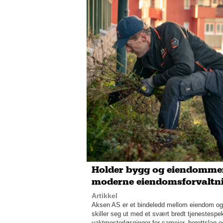
Holder bygg og eiendommer
moderne eiendomsforvaltn
Artikkel
Aksen AS er et bindeledd mellom eiendom og s
skiller seg ut med et svært bredt tjenestespek
vaktmesterløsninger for sameier, borettslag