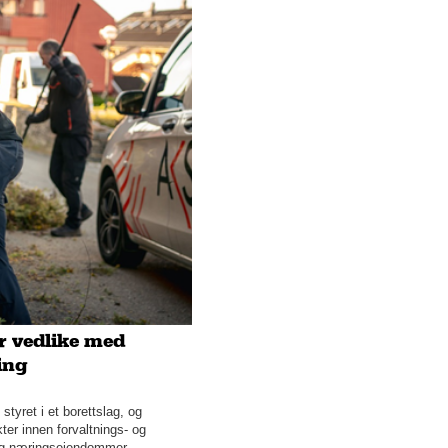
skreddersydde leskur for et
grønnere Norge
Bilia Hamar har bilene og
produktene som markedet
etterspør
Ekte hår extensions Vs.
syntetisk løshår
Dette bookingsystemet gjør
at hoteller kan drifte mer
lønnsomt
Slik kan bedrifter rekruttere
smartere
 vedlike med
Er med på å redusere
ing
risikoen og øke
lønnsomheten i
byggeprosjekter
tyret i et borettslag, og
ter innen forvaltnings- og
 og næringseiendommer.