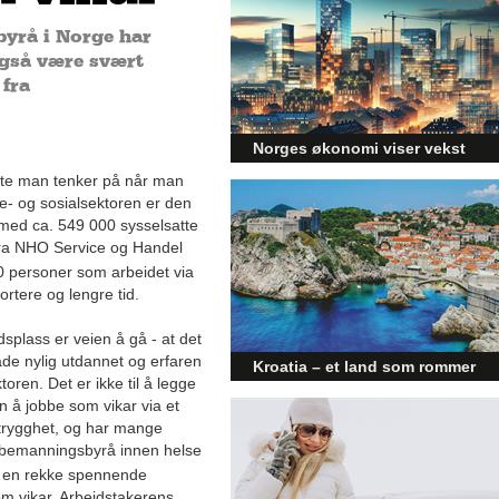
byrå i Norge har
også være svært
 fra
Norges økonomi viser vekst
og påvirker byggebransjen
rste man tenker på når man
e- og sosialsektoren er den
Den norske økonomien har vist
 med ca. 549 000 sysselsatte
jevn vekst de siste tre kvartalene,
 fra NHO Service og Handel
noe som skaper optimisme på
tvers av ulike sektorer.
 personer som arbeidet via
Byggebransjen er spesielt godt
rtere og lengre tid.
posisjonert til å dra nytte av denne
økonomiske oppgangen.
eidsplass er veien å gå - at det
åde nylig utdannet og erfaren
Kroatia – et land som rommer
toren. Det er ikke til å legge
mer enn kysten
men å jobbe som vikar via et
Kroatia forbindes ofte med sol,
trygghet, og har mange
bading og klart hav, men landet
 bemanningsbyrå innen helse
har langt flere sider enn det
e en rekke spennende
førsteinntrykket mange sitter igjen
m vikar. Arbeidstakerens