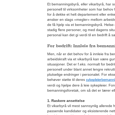
Et bemanningsbyrå, eller vikarbyrå, har s
personell til virksomheter som har behov f
for å dekke et helt departement eller enke
ønsker en slags «megler» mellom arbeids
de få hjelp via et bemanningsbyrå. Helse-
stadig flere personer, og med dagens sit
personal kan det gi verdi til en bedrift å
For bedrift: Innleie fra beman
Men, når er det behov for å innleie fra b
arbeidskraft via et vikarbyrå kan være gun
situasjoner. Det er f.eks. normalt for bedrif
personell under blant annet lengre rekrutt
plutselige endringer i personalet. For eks
behøver støtte til deres
sykepleierbemann
verdi og hjelpe dere å leie sykepleier. For
bemanningsforetak, om så det er lærer elle
1. Raskere ansettelse
Et vikarbyrå vil mest sannsynlig allered
passende kandidater og eksisterende nett