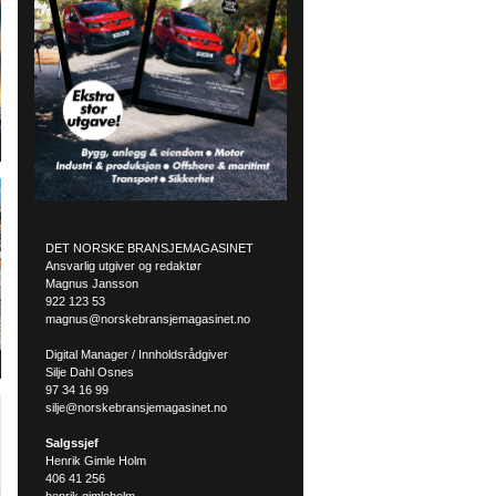
DET NORSKE BRANSJEMAGASINET
Ansvarlig utgiver og redaktør
Magnus Jansson
922 123 53
magnus@norskebransjemagasinet.no
Digital Manager / Innholdsrådgiver
Silje Dahl Osnes
97 34 16 99
silje@norskebransjemagasinet.no
Salgssjef
Henrik Gimle Holm
406 41 256