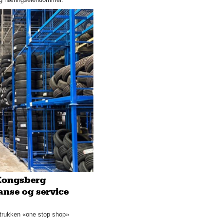
Holder den norske
hyttetradisjonen i live
Stabile boliger, sunt
inneklima og minimalt
vedlikehold: Porebetong er
svaret
Å jobbe som vikar
Digitale møter: Tips for
nybegynnere
Porter til private og industri:
Derfor er det viktig å benytte
seg av en seriøs aktør
Vet du hva favorittsjokoladen
din egentlig inneholder?
 Kongsberg
anse og service
Banebrytende teknologi:
Dette er de store fordelene
etrukken «one stop shop»
med elektriske trucker