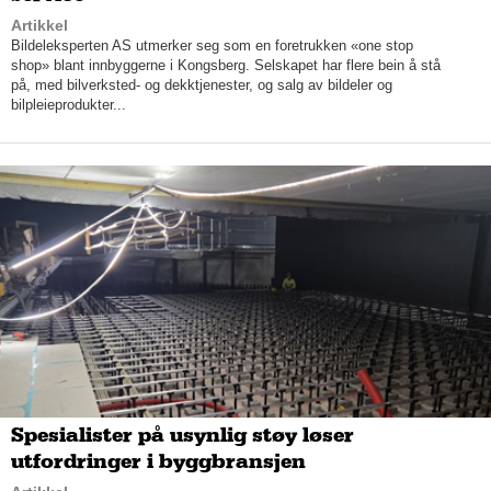
er nedslagsfeltet vårt, og jeg vil tippe at vi er blant topp 3 i
Artikkel
området vårt.
Bildeleksperten AS utmerker seg som en foretrukken «one stop
shop» blant innbyggerne i Kongsberg. Selskapet har flere bein å stå
- Dette er et allsidig fag uten grenser, egentlig. Du kommer
på, med bilverksted- og dekktjenester, og salg av bildeler og
aldri til å bli utlært, for det er alltid en ny utfordring. Og du får
bilpleieprodukter...
mestringsfølelse, i og med at du gjør alle prosessene selv.
Servicegutta våre utfører ikke bare serviceoppgaver, men har
også den første kundekontakten. Å gjøre alt - fra å møte
kundens behov til å faktisk produsere og levere sluttproduktet -
det gir en enorm mestringsfølelse.
- Jeg vil gjerne få frem at man staker ut sin egen kurs mens
man er håndverker. Det er så mange muligheter. Noen ønsker
å bare være håndverker, men andre vil bli bas, formann eller
prosjektleder, legger kontorsjef Harald Bjørsvik til.
Harald Bjørsvik, kontorsjef
Det er alltid behov for en blikkenslager
Spesialister på usynlig støy løser
I tillegg til fem lærlinger i staben, har A. Hansen Gruppen AS i
utfordringer i byggbransjen
den andre enden av skalaen en ansatt på 72 år. Han har