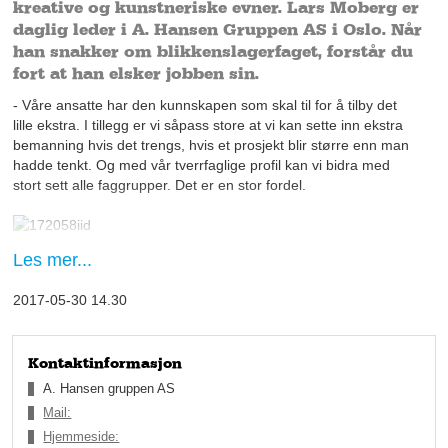
kreative og kunstneriske evner. Lars Moberg er
daglig leder i A. Hansen Gruppen AS i Oslo. Når
han snakker om blikkenslagerfaget, forstår du
fort at han elsker jobben sin.
- Våre ansatte har den kunnskapen som skal til for å tilby det
lille ekstra. I tillegg er vi såpass store at vi kan sette inn ekstra
bemanning hvis det trengs, hvis et prosjekt blir større enn man
hadde tenkt. Og med vår tverrfaglige profil kan vi bidra med
stort sett alle faggrupper. Det er en stor fordel.
Lars Moberg, daglig leder
Les mer...
Slik svarer han på spørsmålet om hvorfor kunder skal velge A.
2017-05-30 14.30
Hansen Gruppen AS. Det som tidligere var A. Hansen
Blikkenslagerverksted, taktekkerfirmaet Flate Tak AS og
tømrerfirmaet RSL Bygg, ble fra 1. januar i år samlet under én
paraply: A. Hansen Gruppen AS. Etter å ha samarbeidet tett i
Kontaktinformasjon
mange år under samme eierskap, bestemte de seg for at det
A. Hansen gruppen AS
var mer effektivt å drive som ett selskap.
Mail:
Hjemmeside:
- Markedet har blitt slik at man skal ha så få ledd som mulig.