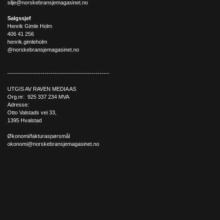
silje@norskebransjemagasinet.no
Salgssjef
Henrik Gimle Holm
406 41 256
henrik.gimleholm
@norskebransjemagasinet.no
----------------------------------------------------
UTGIS AV RAVEN MEDIA AS
Org.nr: 925 337 234 MVA
Adresse:
Otto Valstads vei 33,
1395 Hvalstad
Økonomi/fakturaspørsmål
okonomi@norskebransjemagasinet.no