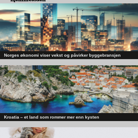
Man får en kompakt og deilig følelse av å kjøre en mye større
bil, og infotainment-systemet er intuitivt, fint, elegant og solid.
Vi vil at kundene våre skal få øynene enda mer opp for den, så
nå har vi en kjempebra kampanje slik at man nå får en splitter
ny Mx30 fra 219 900 kroner. Det er «løp og kjøp», fortsetter
den entusiastiske daglige lederen.
Norges økonomi viser vekst og påvirker byggebransjen
Den norske økonomien har vist jevn vekst de siste tre kvartalene, noe so
skaper optimisme på tvers av ulike sektorer. Byggebransjen er spesielt god
posisjonert til å dra nytte av denne økonomiske oppgangen.
Kroatia – et land som rommer mer enn kysten
Kroatia forbindes ofte med sol, bading og klart hav, men landet har langt fl
sider enn det førsteinntrykket mange sitter igjen med.