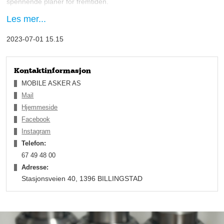
spennende planer for fremtiden.
Les mer...
2023-07-01 15.15
Kontaktinformasjon
MOBILE ASKER AS
Mail
Hjemmeside
Facebook
Instagram
Telefon:
67 49 48 00
Adresse:
Stasjonsveien 40, 1396 BILLINGSTAD
– Her er det mange ting som ligger til rette, med beliggenheten
her på Billingstadsletta, og med kollektivtrafikk og gode
parkeringsmuligheter utenfor. Vi har et nedslagsfelt som
strekker seg fra Asker, Bærum og Oslo, og på tross av at