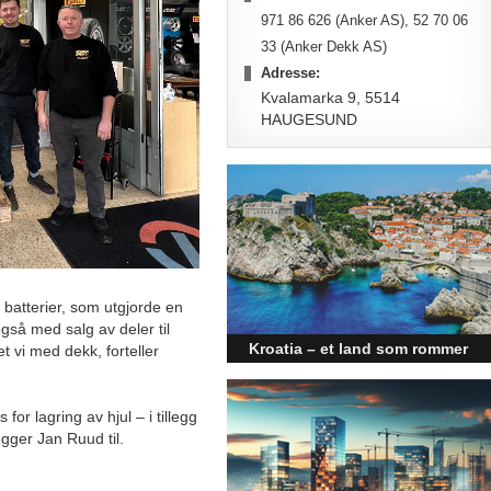
971 86 626 (Anker AS), 52 70 06
33 (Anker Dekk AS)
Adresse:
Kvalamarka 9, 5514
HAUGESUND
d batterier, som utgjorde en
også med salg av deler til
Kroatia – et land som rommer
t vi med dekk, forteller
mer enn kysten
Kroatia forbindes ofte med sol,
or lagring av hjul – i tillegg
bading og klart hav, men landet
egger Jan Ruud til.
har langt flere sider enn det
førsteinntrykket mange sitter igjen
med.