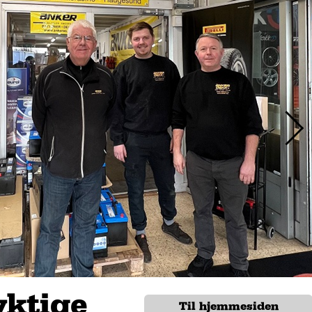
yktige
Til hjemmesiden