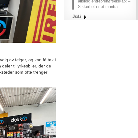
allsidig entreprenørselskap: –
Sikkerhet er et mantra
Juli
Juni
Mai
April
Mars
Februar
alg av felger, og kan få tak i
Januar
 deler til yrkesbiler, der de
rksteder som ofte trenger
2025
2024
2023
Desember
November
Oktober
September
August
Juli