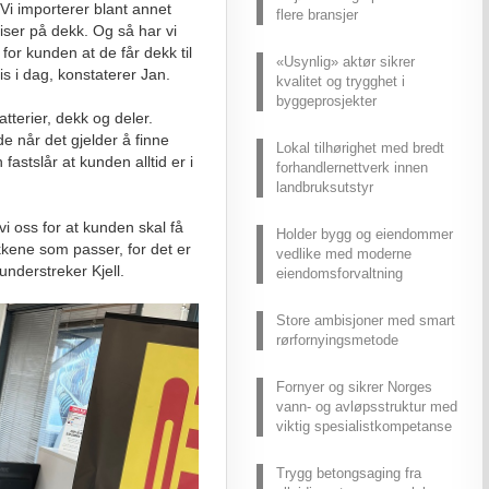
 Vi importerer blant annet
flere bransjer
riser på dekk. Og så har vi
 for kunden at de får dekk til
«Usynlig» aktør sikrer
s i dag, konstaterer Jan.
kvalitet og trygghet i
byggeprosjekter
atterier, dekk og deler.
 når det gjelder å finne
Lokal tilhørighet med bredt
n fastslår at kunden alltid er i
forhandlernettverk innen
landbruksutstyr
i oss for at kunden skal få
Holder bygg og eiendommer
kkene som passer, for det er
vedlike med moderne
understreker Kjell.
eiendomsforvaltning
Store ambisjoner med smart
rørfornyingsmetode
Fornyer og sikrer Norges
vann- og avløpsstruktur med
viktig spesialistkompetanse
Trygg betongsaging fra