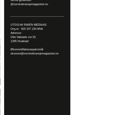
henrik.gimleholm
@norskebransjemagasinet.no
----------------------------------------------------
UTGIS AV RAVEN MEDIA AS
Org.nr: 925 337 234 MVA
Adresse:
Otto Valstads vei 33,
1395 Hvalstad
Økonomi/fakturaspørsmål
okonomi@norskebransjemagasinet.no