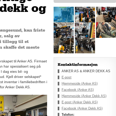
, dekk og
augesund, kan friste
r, salg av
tillegg til et
 skaffe det meste
rskapet til Anker AS. Firmaet
Kontaktinformasjon
 har spesialisert seg på
ANKER AS & ANKER DEKK AS
 I dag eies bil- og
d. Kjell driver selskapet*
E-post
inventar i familiebedriften i
Hjemmeside (Anker AS)
 for Anker Dekk AS.
Facebook (Anker AS)
Hjemmeside (Anker Dekk AS)
E-post (Anker Dekk AS)
Facebook (Anker Dekk AS)
Telefon: