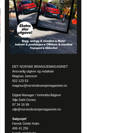
DET NORSKE BRANSJEMAGASINET
Ansvarlig utgiver og redaktør
Magnus Jansson
922 123 53
magnus@norskebransjemagasinet.no
Digital Manager / Innholdsrådgiver
Silje Dahl Osnes
97 34 16 99
silje@norskebransjemagasinet.no
Salgssjef
Henrik Gimle Holm
406 41 256