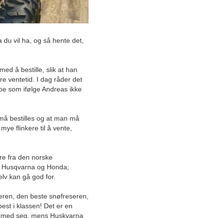
Slik gjør du de beste
kuppene på turutstyr
du vil ha, og så hente det,
Utnytt din gamle hyttes
potensiale
 med å bestille, slik at han
Fem måter å nyte mer tid
re ventetid. I dag råder det
utendørs
 noe som ifølge Andreas ikke
Taktekkeren med de gode
verdiene skaper trygge
g må bestilles og at man må
kunderelasjoner
 mye flinkere til å vente,
Dette er båtbutikken som
selger positivitet og glede
re fra den norske
a Husqvarna og Honda;
Har du hørt om peisen som
lv kan gå god for.
kan styres med en app?
eren, den beste snøfreseren,
Vi kaster flere tonn mat i
est i klassen! Det er en
året: Plateful gjør svinn om
a med seg, mens Huskvarna