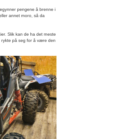
Juni
, begynner pengene å brenne i
Mai
eller annet moro, så da
April
Mars
ier. Slik kan de ha det meste
Februar
et rykte på seg for å være den
Januar
2025
2024
2023
2022
Desember
November
Oktober
September
August
Automatisert
overnattingskonsept tilbyr
gjestene sine noe helt unikt