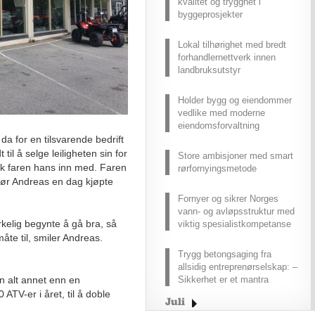
kvalitet og trygghet i
byggeprosjekter
Lokal tilhørighet med bredt
forhandlernettverk innen
landbruksutstyr
Holder bygg og eiendommer
vedlike med moderne
eiendomsforvaltning
da for en tilsvarende bedrift
il å selge leiligheten sin for
Store ambisjoner med smart
gikk faren hans inn med. Faren
rørfornyingsmetode
 før Andreas en dag kjøpte
Fornyer og sikrer Norges
vann- og avløpsstruktur med
rkelig begynte å gå bra, så
viktig spesialistkompetanse
måte til, smiler Andreas.
Trygg betongsaging fra
allsidig entreprenørselskap: –
Sikkerhet er et mantra
 alt annet enn en
 ATV-er i året, til å doble
Juli