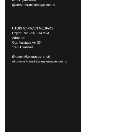
henrik.gimleholm
@norskebransjemagasinet.no
----------------------------------------------------
UTGIS AV RAVEN MEDIA AS
Org.nr: 925 337 234 MVA
Adresse:
Otto Valstads vei 33,
1395 Hvalstad
Økonomi/fakturaspørsmål
okonomi@norskebransjemagasinet.no