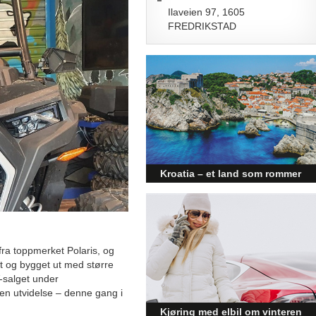
Ilaveien 97, 1605
FREDRIKSTAD
Kroatia – et land som rommer
mer enn kysten
Kroatia forbindes ofte med sol,
bading og klart hav, men landet
har langt flere sider enn det
førsteinntrykket mange sitter igjen
ra toppmerket Polaris, og
med.
t og bygget ut med større
V-salget under
 en utvidelse – denne gang i
Kjøring med elbil om vinteren