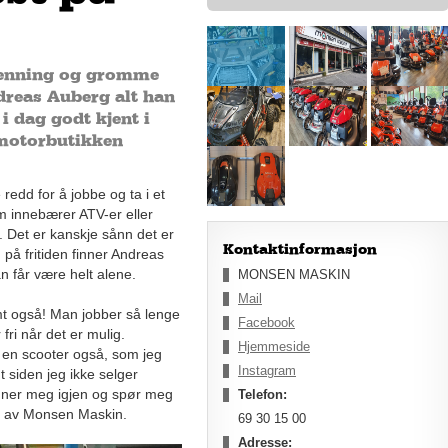
spenning og gromme
dreas Auberg alt han
 dag godt kjent i
 motorbutikken
redd for å jobbe og ta i et
om innebærer ATV-er eller
g. Det er kanskje sånn det er
Kontaktinformasjon
på fritiden finner Andreas
an får være helt alene.
MONSEN MASKIN
Mail
mt også! Man jobber så lenge
Facebook
fri når det er mulig.
Hjemmeside
r en scooter også, som jeg
Instagram
nt siden jeg ikke selger
enner meg igjen og spør meg
Telefon:
er av Monsen Maskin.
69 30 15 00
Adresse: