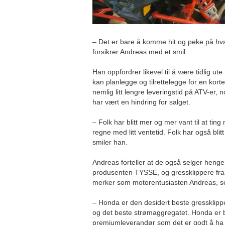
– Det er bare å komme hit og peke på hva 
forsikrer Andreas med et smil.
Han oppfordrer likevel til å være tidlig ute
kan planlegge og tilrettelegge for en korte
nemlig litt lengre leveringstid på ATV-er,
har vært en hindring for salget.
– Folk har blitt mer og mer vant til at tin
regne med litt ventetid. Folk har også blitt
smiler han.
Andreas forteller at de også selger henge
produsenten TYSSE, og gressklippere fr
merker som motorentusiasten Andreas, se
– Honda er den desidert beste gressklipp
og det beste strømaggregatet. Honda er b
premiumleverandør som det er godt å h