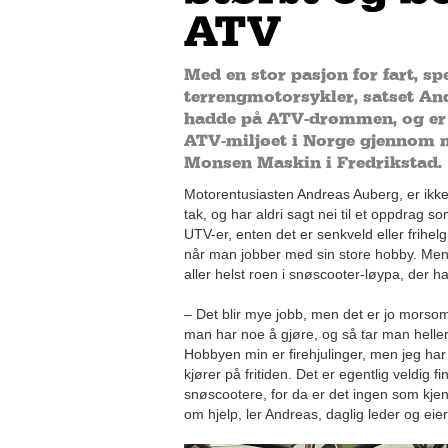
ATV
Med en stor pasjon for fart, 
terrengmotorsykler, satset An
hadde på ATV-drømmen, og er i
ATV-miljøet i Norge gjennom
Monsen Maskin i Fredrikstad.
Motorentusiasten Andreas Auberg, er ikke 
tak, og har aldri sagt nei til et oppdrag s
UTV-er, enten det er senkveld eller frihel
når man jobber med sin store hobby. Men 
aller helst roen i snøscooter-løypa, der h
– Det blir mye jobb, men det er jo morso
man har noe å gjøre, og så tar man heller 
Hobbyen min er firehjulinger, men jeg ha
kjører på fritiden. Det er egentlig veldig fi
snøscootere, for da er det ingen som kj
om hjelp, ler Andreas, daglig leder og ei