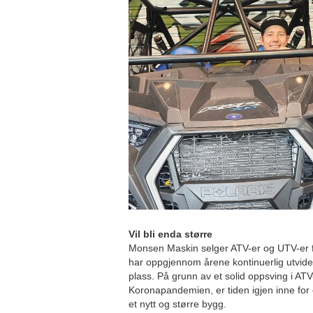
Vil bli enda større
Monsen Maskin selger ATV-er og UTV-er f
har oppgjennom årene kontinuerlig utvide
plass. På grunn av et solid oppsving i AT
Koronapandemien, er tiden igjen inne for
et nytt og større bygg.