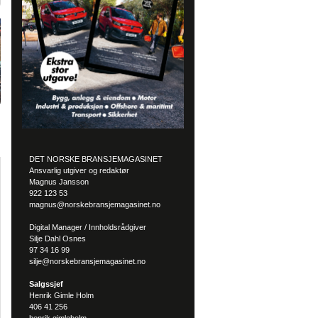
DET NORSKE BRANSJEMAGASINET
Ansvarlig utgiver og redaktør
Magnus Jansson
922 123 53
magnus@norskebransjemagasinet.no
Digital Manager / Innholdsrådgiver
Silje Dahl Osnes
97 34 16 99
silje@norskebransjemagasinet.no
Salgssjef
Henrik Gimle Holm
406 41 256