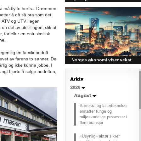
– hvordan få bedre
 vi må flytte herfra. Drømmen
rekkevidde?
setter å gå så bra som det
ed ATV og UTV i egen
Elbiler (EV) representerer
en del av utstillingen, slik at
fremtiden for transport, men deres
 forteller en entusiastisk
effektivitet under utfordrende
ne.
vinterforhold kan være en
utfordring.
gentlig en familiebedrift
drevet av farens to sønner. De
Norges økonomi viser vekst
lig og ikke kunne jobbe. I
og påvirker byggebransjen
gt hjerte å selge bedriften,
Den norske økonomien har vist
Arkiv
jevn vekst de siste tre kvartalene,
2026
noe som skaper optimisme på
tvers av ulike sektorer.
August
Byggebransjen er spesielt godt
posisjonert til å dra nytte av denne
Bærekraftig laserteknologi
økonomiske oppgangen.
erstatter tunge og
miljøskadelige prosesser i
flere bransjer
«Usynlig» aktør sikrer