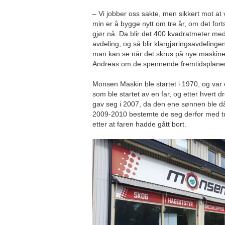
– Vi jobber oss sakte, men sikkert mot at
min er å bygge nytt om tre år, om det fort
gjør nå. Da blir det 400 kvadratmeter m
avdeling, og så blir klargjøringsavdelingen 
man kan se når det skrus på nye maskiner,
Andreas om de spennende fremtidsplane
Monsen Maskin ble startet i 1970, og var e
som ble startet av en far, og etter hvert 
gav seg i 2007, da den ene sønnen ble dår
2009-2010 bestemte de seg derfor med tun
etter at faren hadde gått bort.