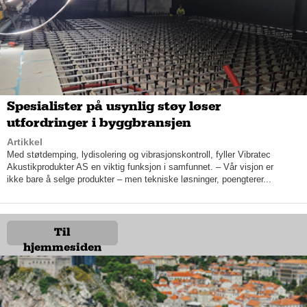
Spesialister på usynlig støy løser
utfordringer i byggbransjen
Artikkel
Med støtdemping, lydisolering og vibrasjonskontroll, fyller Vibratec
Akustikprodukter AS en viktig funksjon i samfunnet. – Vår visjon er
ikke bare å selge produkter – men tekniske løsninger, poengterer...
Kommersiellt velkomstområde: Med Zaui Stay har Preikestolen Basecamp
frigjort resepsjonsområdet og lagd et hyggelig velkomstområde, som også
Til
er kommersiellt.
hjemmesiden
– Det er mange av våre kunder som har overlevd pandemien,
rett og slett fordi de valgte å automatisere hele hotelldriften sin.
Da Sunndalsøra hotell i Møre og Romsdal var på konkursens
rand, valgte de å investere i et nytt system som gjorde at de
kunne drifte uten å ha noen store utgifter på ansatte. I dag er