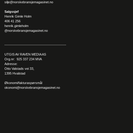
silje@norskebransjemagasinet.no
Salgssjef
Henrik Gimle Holm
406 41 256
henrik.gimleholm
@norskebransjemagasinet.no
– Folk er kjempefornøyde! Hud- og hårpleie er veldig populært
----------------------------------------------------
nå, og Hair Volume™ er det største produktet i konsernet, som
UTGIS AV RAVEN MEDIA AS
bare øker og øker, forteller hun.
Org.nr: 925 337 234 MVA
Adresse:
God kundeservice i egen nettbutikk
Otto Valstads vei 33,
1395 Hvalstad
New Nordic har en rekke såkalte nisjeprodukter i sitt sortiment,
blant annet innenfor øyne, hår, hørsel og vekt. Therese
Økonomi/fakturaspørsmål
forteller videre at kosttilskudd for søvn har fått et stort oppsving
okonomi@norskebransjemagasinet.no
under Korona-pandemien, og at detox-trenden nå har kommet
tilbake for fullt.
– Det skal være lettvint og enkelt for folk, og det gode produktet
Apple Cider™, som har vært lenge på markedet, er én av
bestselgerne våre. Det er mange som vet at eplesidereddik er
sunt og godt, så det er et produkt som selger seg selv,