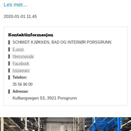
Les mer...
2020-01-01 11.45
Kontaktinformasjon
SCHMIDT KJØKKEN, BAD OG INTERIØR PORSGRUNN
E-post
Hjemmeside
Facebook
Instagram
Telefon:
Interiør-og oppussingsinteressen har fulgt med ham siden. Ole
Realf og samboer, har kjøpt flere hus som de har pusset opp
35 56 90 00
og videresolgt, og for to og et halvt år siden solgte de et hus fra
Adresse:
1850 som de pusset opp. Dette ble startkapital til å starte og
Kulltangvegen 53, 3921 Porsgrunn
drive en Schmidt-avdeling i Porsgrunn.
En perfekt match
Schmidt tok kontakt med Ole Realf, som ved den tiden jobbet
hos Smarte Hytter, og lurte på om han kunne være interessert i
å drive en Schmidt-butikk. Det skulle vise seg å bli en perfekt