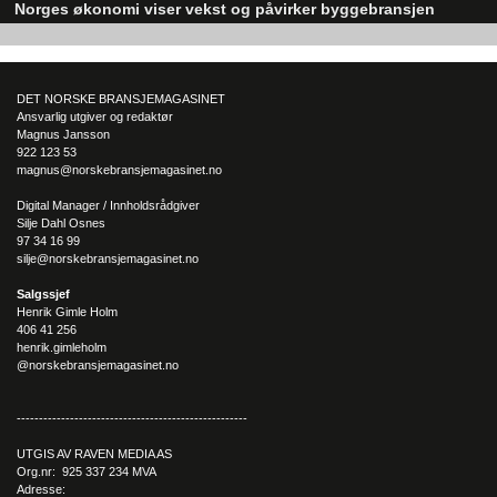
Norges økonomi viser vekst og påvirker byggebransjen
Den norske økonomien har vist jevn vekst de siste tre kvartalene, noe so
skaper optimisme på tvers av ulike sektorer. Byggebransjen er spesielt god
posisjonert til å dra nytte av denne økonomiske oppgangen.
DET NORSKE BRANSJEMAGASINET
Ansvarlig utgiver og redaktør
Magnus Jansson
922 123 53
magnus@norskebransjemagasinet.no
Digital Manager / Innholdsrådgiver
Silje Dahl Osnes
97 34 16 99
silje@norskebransjemagasinet.no
Salgssjef
Henrik Gimle Holm
406 41 256
henrik.gimleholm
@norskebransjemagasinet.no
----------------------------------------------------
UTGIS AV RAVEN MEDIA AS
Org.nr: 925 337 234 MVA
Adresse: