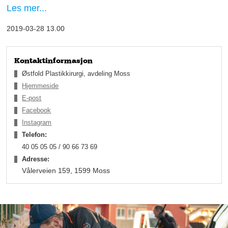
spesialitet. I tillegg er hun ph.d. i biokjemi og karkirurgi. Etter å
Les mer...
ha fått sin spesialisttittel i plastikkirurgi begynte hun som
overlege på Moss sykehus – der hun fortsatt jobber den dag i
2019-03-28 13.00
dag, samtidig som hun driver Østfold Plastikkirurgi.
– Jeg startet privatklinikken Østfold Plastikkirurgi sammen med
et par kollegaer i 2013 og vi hadde vår første operasjon i april
Kontaktinformasjon
2014, sier Felloni innledningsvis om klinikken som feirer fem år
Østfold Plastikkirurgi, avdeling Moss
om noen få uker.
Hjemmeside
E-post
Facebook
Instagram
Telefon:
40 05 05 05 / 90 66 73 69
Adresse:
Vålerveien 159, 1599 Moss
Alt innenfor kosmetisk kirurgi