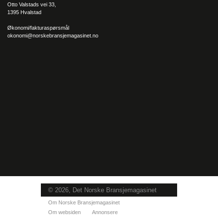
Otto Valstads vei 33,
1395 Hvalstad
Økonomi/fakturaspørsmål
okonomi@norskebransjemagasinet.no
© 2026, Det Norske Bransjemagasinet
Om Norske Bransjemagasinet
Om websiden
Annonsere