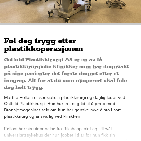
Føl deg trygg etter
plastikkoperasjonen
Østfold Plastikkirurgi AS er en av få
plastikkirurgiske klinikker som har døgnvakt
på sine pasienter det første døgnet etter et
inngrep. Alt for at du som nyoperert skal føle
deg helt trygg.
Marthe Felloni er spesialist i plastikkirurgi og daglig leder ved
Østfold Plastikkirurgi. Hun har tatt seg tid til å prate med
Bransjemagasinet selv om hun har ganske mye å stå i som
plastikkirurg og ansvarlig ved klinikken.
Felloni har sin utdannelse fra Rikshospitalet og Ullevål
universitetssykehus der hun jobbet i ti år før hun fikk sin