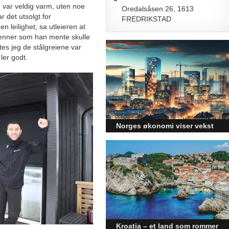
m var veldig varm, uten noe
Oredalsåsen 26, 1613
 det utsolgt for
FREDRIKSTAD
en leilighet, sa utleieren at
enner som han mente skulle
tes jeg de stålgreiene var
ler godt.
Norges økonomi viser vekst
og påvirker byggebransjen
Den norske økonomien har vist
jevn vekst de siste tre kvartalene,
noe som skaper optimisme på
tvers av ulike sektorer.
Byggebransjen er spesielt godt
posisjonert til å dra nytte av denne
økonomiske oppgangen.
Kroatia – et land som rommer