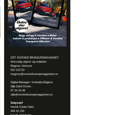
DET NORSKE BRANSJEMAGASINET
Ansvarlig utgiver og redaktør
Magnus Jansson
922 123 53
magnus@norskebransjemagasinet.no
Digital Manager / Innholdsrådgiver
Silje Dahl Osnes
97 34 16 99
silje@norskebransjemagasinet.no
Salgssjef
Henrik Gimle Holm
406 41 256