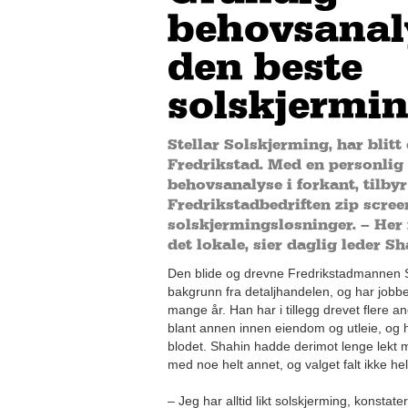
behovsanal
den beste
solskjermi
Stellar Solskjerming, har blitt 
Fredrikstad. Med en personlig
behovsanalyse i forkant, tilbyr
Fredrikstadbedriften zip scre
solskjermingsløsninger. – Her 
det lokale, sier daglig leder Sh
Den blide og drevne Fredrikstadmannen S
bakgrunn fra detaljhandelen, og har jobb
mange år. Han har i tillegg drevet flere a
blant annen innen eiendom og utleie, og 
blodet. Shahin hadde derimot lenge lekt m
med noe helt annet, og valget falt ikke helt
– Jeg har alltid likt solskjerming, konstat