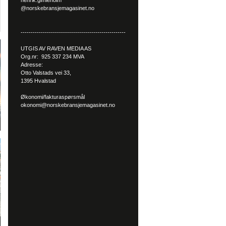
henrik.gimleholm
@norskebransjemagasinet.no
----------------------------------------------------
UTGIS AV RAVEN MEDIA AS
Org.nr: 925 337 234 MVA
Adresse:
Otto Valstads vei 33,
1395 Hvalstad
Økonomi/fakturaspørsmål
okonomi@norskebransjemagasinet.no