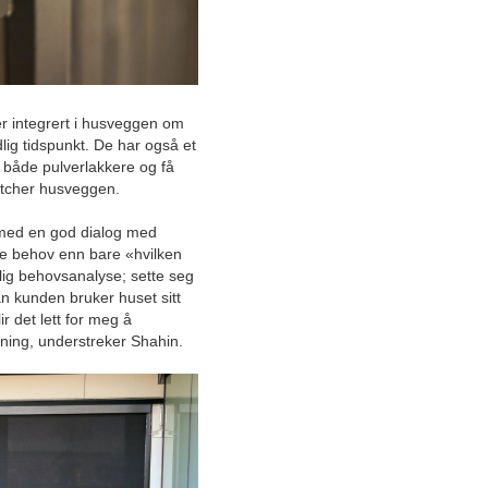
April
Vitenskapen bak hvorfor
turgåing fortsatt er den beste
treningsformen
Store fordeler med vindusfilm
r integrert i husveggen om
idlig tidspunkt. De har også et
 både pulverlakkere og få
Hjørnesteinsbedriften på
matcher husveggen.
Mysen som får nordmenn til
å sove godt
 med en god dialog med
ere behov enn bare «hvilken
Grundig behovsanalyse gir
den beste
lig behovsanalyse; sette seg
solskjermingsløsningen
n kunden bruker huset sitt
r det lett for meg å
sning, understreker Shahin.
Slik kan arbeidsplassen
minske sykefraværet blant
de ansatte
Individuelle tilpasninger og
utbyttbare fronter: Studio
Sigdal Lørenskog briljerer
med bærekraftige kjøkken