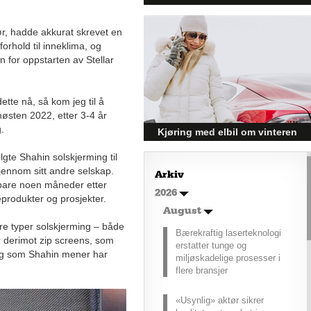
mer enn kysten
, hadde akkurat skrevet en
Kroatia forbindes ofte med sol,
bading og klart hav, men landet
orhold til inneklima, og
har langt flere sider enn det
n for oppstarten av Stellar
førsteinntrykket mange sitter igjen
med.
dette nå, så kom jeg til å
høsten 2022, etter 3-4 år
.
Kjøring med elbil om vinteren
– hvordan få bedre
olgte Shahin solskjerming til
rekkevidde?
ennom sitt andre selskap.
Arkiv
g bare noen måneder etter
Elbiler (EV) representerer
2026
produkter og prosjekter.
fremtiden for transport, men deres
effektivitet under utfordrende
August
vinterforhold kan være en
lere typer solskjerming – både
Bærekraftig laserteknologi
utfordring.
 derimot zip screens, som
erstatter tunge og
 og som Shahin mener har
miljøskadelige prosesser i
flere bransjer
«Usynlig» aktør sikrer