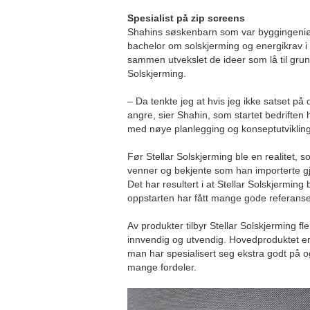
Spesialist på
zip
screens
Shahins søskenbarn som var byggingeniør
bachelor om solskjerming og energikrav i f
sammen utvekslet de ideer som lå til grun
Solskjerming.
– Da tenkte jeg at hvis jeg ikke satset på 
angre, sier Shahin, som startet bedriften 
med nøye planlegging og konseptutvikling
Før Stellar Solskjerming ble en realitet, s
venner og bekjente som han importerte gj
Det har resultert i at Stellar Solskjermin
oppstarten har fått mange gode referanse
Av produkter tilbyr Stellar Solskjerming f
innvendig og utvendig. Hovedproduktet er
man har spesialisert seg ekstra godt på
mange fordeler.