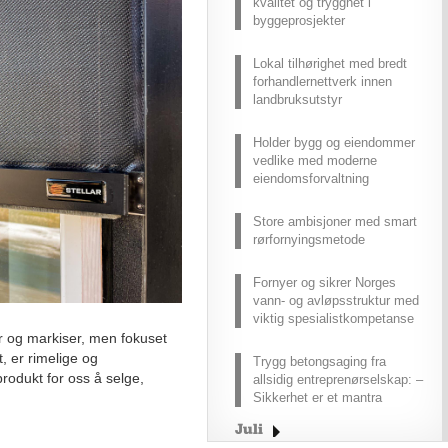
kvalitet og trygghet i
byggeprosjekter
Lokal tilhørighet med bredt
forhandlernettverk innen
landbruksutstyr
Holder bygg og eiendommer
vedlike med moderne
eiendomsforvaltning
Store ambisjoner med smart
rørfornyingsmetode
Fornyer og sikrer Norges
vann- og avløpsstruktur med
viktig spesialistkompetanse
r og markiser, men fokuset
, er rimelige og
Trygg betongsaging fra
produkt for oss å selge,
allsidig entreprenørselskap: –
Sikkerhet er et mantra
Juli