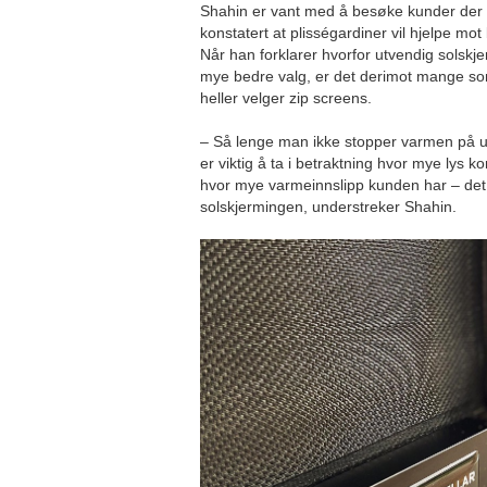
Shahin er vant med å besøke kunder der f
konstatert at plisségardiner vil hjelpe mo
Når han forklarer hvorfor utvendig solskj
mye bedre valg, er det derimot mange 
heller velger zip screens.
– Så lenge man ikke stopper varmen på ut
er viktig å ta i betraktning hvor mye ly
hvor mye varmeinnslipp kunden har – det 
solskjermingen, understreker Shahin.