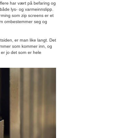
Juni
lere har vært på befaring og
t både lys- og varmeinnslipp.
Mai
erming som zip screens er et
April
som ombestemmer seg og
Mars
Februar
siden, er man like langt. Det
Januar
s kommer som kommer inn, og
2025
er jo det som er hele
2024
2023
Desember
November
Oktober
September
August
Juli
Juni
Mai