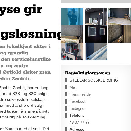
yse gir
ngsløsningen
en lokalkjent aktør i
 og grundig
 den serviceinnstilte
ens og andre
i Østfold elsker man
Kontaktinformasjon
ahin Zanbili.
STELLAR SOLSKJERMING
Mail
hahin Zanbili, har en lang
et med B2B- og B2C-salg i
Hjemmeside
ndre suksessfulle selskap –
Facebook
har med andre ord salg i
Instagram
ed tanken å starte på nytt
Telefon:
 tilfeldig på solskjerming.
48 07 77 77
erer Shahin med et smil. Det
Adresse: