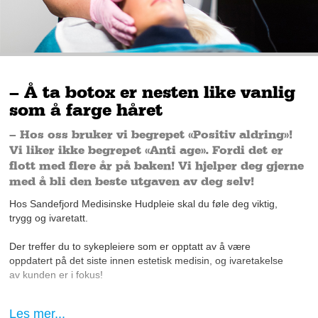
– Å ta botox er nesten like vanlig
som å farge håret
– Hos oss bruker vi begrepet «Positiv aldring»!
Vi liker ikke begrepet «Anti age». Fordi det er
flott med flere år på baken! Vi hjelper deg gjerne
med å bli den beste utgaven av deg selv!
Hos Sandefjord Medisinske Hudpleie skal du føle deg viktig,
trygg og ivaretatt.
Der treffer du to sykepleiere som er opptatt av å være
oppdatert på det siste innen estetisk medisin, og ivaretakelse
av kunden er i fokus!
– Det er ganske spennende hvordan vi startet opp, sier daglig
Les mer...
leder og sykepleier Ann Kristin Myhre og ler.