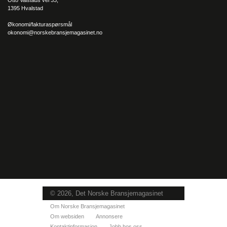
1395 Hvalstad
Økonomi/fakturaspørsmål
okonomi@norskebransjemagasinet.no
© 2026, Det Norske Bransjemagasinet
Om Norske Bransjemagasinet
Om websiden
Annonsere
Kontaktinformasjon
Jobb hos oss