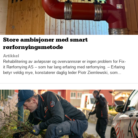
dikterer vareutvalget ditt. Vi har mange leverandører som vi i
utgangspunktet er alene om, og vi prøver å unngå å ha det
samme som de andre rundt oss.
Store ambisjoner med smart
rørfornyingsmetode
Artikkel
Rehabilitering av avløpsrør og overvannsrør er ingen problem for Fix-
it Rørfornying AS – som har lang erfaring med rørfornying. – Erfaring
betyr veldig mye, konstaterer daglig leder Piotr Ziemlewski, som...
Hele butikken fremstår som en handelsopplevelse litt utenom
det vanlige. Det tre etasjer store bygget består av to etasjer
med møbler, et reste-loft og fullt lager i kjelleren. Butikken er
utformet på en måte som gjør at kunden må vandre rundt i
kriker og kroker for å få med seg alt.