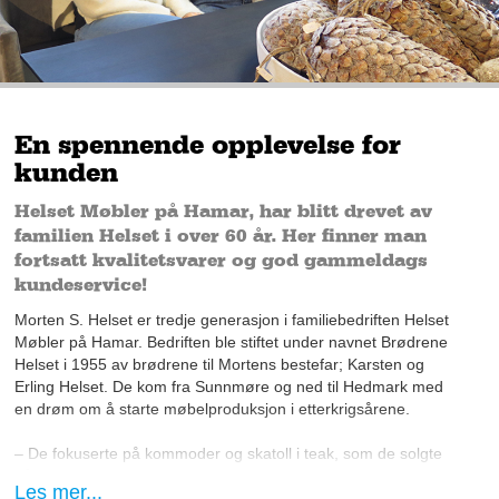
En spennende opplevelse for
kunden
Helset Møbler på Hamar, har blitt drevet av
familien Helset i over 60 år. Her finner man
fortsatt kvalitetsvarer og god gammeldags
kundeservice!
Morten S. Helset er tredje generasjon i familiebedriften Helset
Møbler på Hamar. Bedriften ble stiftet under navnet Brødrene
Helset i 1955 av brødrene til Mortens bestefar; Karsten og
Erling Helset. De kom fra Sunnmøre og ned til Hedmark med
en drøm om å starte møbelproduksjon i etterkrigsårene.
– De fokuserte på kommoder og skatoll i teak, som de solgte
både i Norge og Sverige. Etter hvert ble produksjonen erstattet
Les mer...
med butikk, og de hadde flere utsalgssteder i Mjøsenområdet,