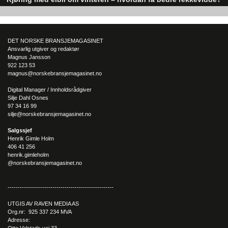
Elbiler (EV) representerer fremtiden for transport, men deres effektivitet un
utfordrende vinterforhold kan være en utfordring.
DET NORSKE BRANSJEMAGASINET
Ansvarlig utgiver og redaktør
Magnus Jansson
922 123 53
magnus@norskebransjemagasinet.no
Digital Manager / Innholdsrådgiver
Silje Dahl Osnes
97 34 16 99
silje@norskebransjemagasinet.no
Salgssjef
Henrik Gimle Holm
406 41 256
henrik.gimleholm
@norskebransjemagasinet.no
----------------------------------------------------
UTGIS AV RAVEN MEDIA AS
Org.nr: 925 337 234 MVA
Adresse:
Otto Valstads vei 33,