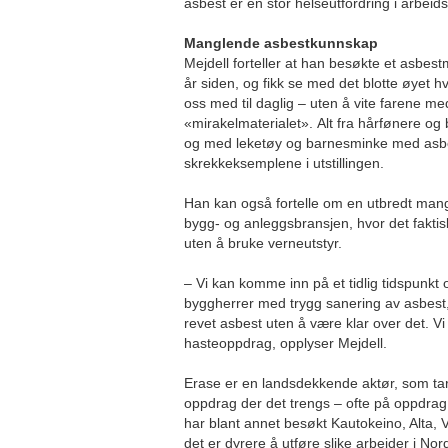
asbest er en stor helseutfordring i arbeidsl
Manglende asbestkunnskap
Mejdell forteller at han besøkte et asbes
år siden, og fikk se med det blotte øyet h
oss med til daglig – uten å vite farene med
«mirakelmaterialet». Alt fra hårfønere og br
og med leketøy og barnesminke med asbe
skrekkeksemplene i utstillingen.
Han kan også fortelle om en utbredt man
bygg- og anleggsbransjen, hvor det fakti
uten å bruke verneutstyr.
– Vi kan komme inn på et tidlig tidspunkt
byggherrer med trygg sanering av asbest
revet asbest uten å være klar over det. Vi
hasteoppdrag, opplyser Mejdell.
Erase er en landsdekkende aktør, som tar
oppdrag der det trengs – ofte på oppdrag 
har blant annet besøkt Kautokeino, Alta,
det er dyrere å utføre slike arbeider i No