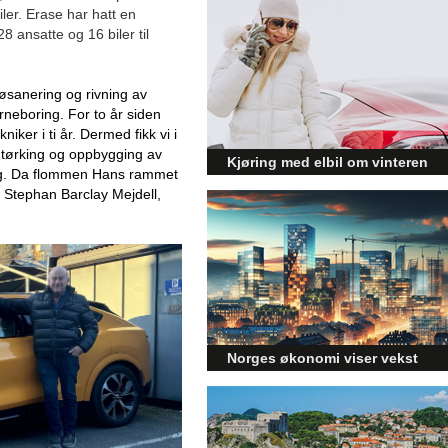
ler. Erase har hatt en
8 ansatte og 16 biler til
ljøsanering og rivning av
erneboring. For to år siden
iker i ti år. Dermed fikk vi i
, tørking og oppbygging av
Kjøring med elbil om vinteren
g. Da flommen Hans rammet
– hvordan få bedre
er Stephan Barclay Mejdell,
rekkevidde?
Elbiler (EV) representerer
fremtiden for transport, men deres
effektivitet under utfordrende
vinterforhold kan være en
utfordring.
Norges økonomi viser vekst
og påvirker byggebransjen
Den norske økonomien har vist
jevn vekst de siste tre kvartalene,
noe som skaper optimisme på