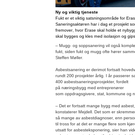
Ny og viktig tjeneste
Fukt er et viktig satsningsområde for Erase
Saneringsaktøren har i dag et prosjekt so
fremover, hvor Erase skal holde et nybygg t
skal bygges og kles med isolasjon og gips
– Mugg- og soppsanering vil også komplet
fukt, siden fukt og mugg ofte hører samm
Steffen Møller.
Asbestsanering er derimot fortsatt hoved
rundt 200 prosjekter årlig. I år passerer s
400 asbestsaneringsprosjekter, fordelt
på næringsbygg med entreprenører
som oppdragsgivere, stat, kommune og no
– Det er fortsatt mange bygg med asbest, s
konstaterer Mejdell. Det som er skremmen
så mange av asbestdiagnoser, enn persone
til tross for at det er mange flere som kjø
utsatt for asbesteksponering, sier han vid