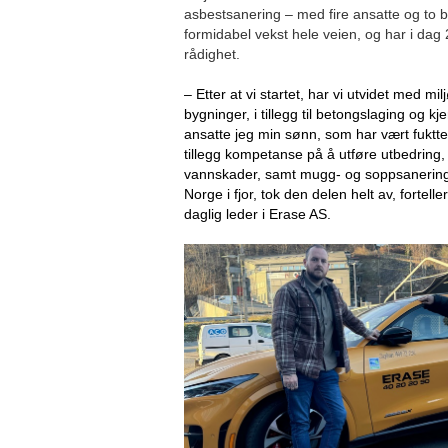
asbestsanering – med fire ansatte og to bi
formidabel vekst hele veien, og har i dag 2
rådighet.
– Etter at vi startet, har vi utvidet med mi
bygninger, i tillegg til betongslaging og kj
ansatte jeg min sønn, som har vært fukttekn
tillegg kompetanse på å utføre utbedring
vannskader, samt mugg- og soppsanerin
Norge i fjor, tok den delen helt av, fortell
daglig leder i Erase AS.