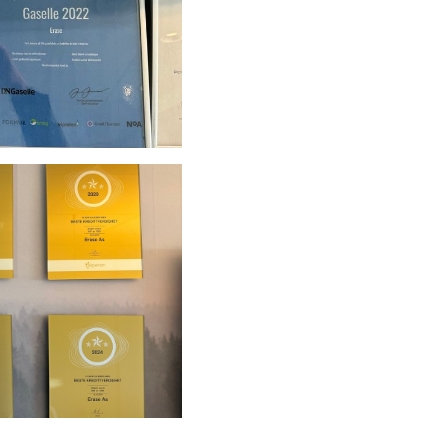
forsvarsindustrien
Allsidig fugemasse
revolusjonerer byggbransjen:
– Erstatter flere produkter
Ny aktør utfordrer markedet
med prisgunstige løsninger:
– Vi gjør lagring enkelt!
Personlig håndverkertjeneste
skaper trygghet
Trygg lastsikring hos
landsdekkende løfte- og
lastsikringsspesialist
Klar for det norske markedet:
Innovativt generatorsystem
hylles av entreprenører
Saneringsekspert eliminerer
helsefarer på landsbasis