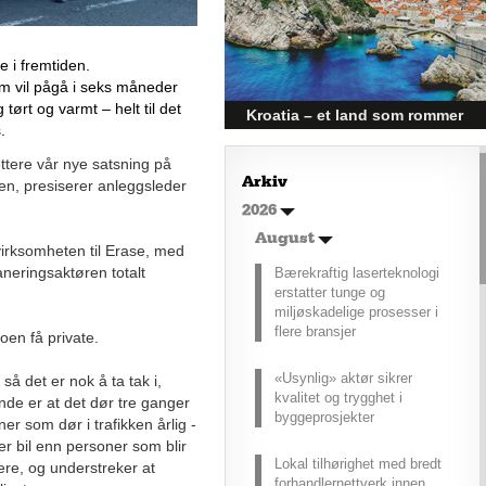
tvers av ulike sektorer.
Byggebransjen er spesielt godt
posisjonert til å dra nytte av denne
 i fremtiden. 
økonomiske oppgangen.
m vil pågå i seks måneder 
ørt og varmt – helt til det 
Kroatia – et land som rommer
.
mer enn kysten
tere vår nye satsning på
Kroatia forbindes ofte med sol,
Arkiv
en, presiserer anleggsleder
bading og klart hav, men landet
2026
har langt flere sider enn det
førsteinntrykket mange sitter igjen
August
med.
virksomheten til Erase, med
aneringsaktøren totalt
Bærekraftig laserteknologi
erstatter tunge og
miljøskadelige prosesser i
flere bransjer
en få private.
«Usynlig» aktør sikrer
å det er nok å ta tak i,
kvalitet og trygghet i
de er at det dør tre ganger
byggeprosjekter
r som dør i trafikken årlig -
rer bil enn personer som blir
Lokal tilhørighet med bredt
ere, og understreker at
forhandlernettverk innen