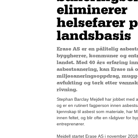
eliminerer
helsefarer 
landsbasis
Erase AS er en pålitelig asbes
byggherrer, kommuner og entr
landet. Med 40 års erfaring in
asbestsanering, kan Erase nå o
miljøsaneringsoppdrag, mugg-
avfukting og tørk etter vanns
rivning.
Stephan Barclay Mejdell har jobbet med a
og er en rutinert fagperson innen asbest
kjennskap til asbest som materiale, har Me
innen feltet, og blir ofte en rådgiver for
entreprenører.
Mejdell startet Erase AS i november 201