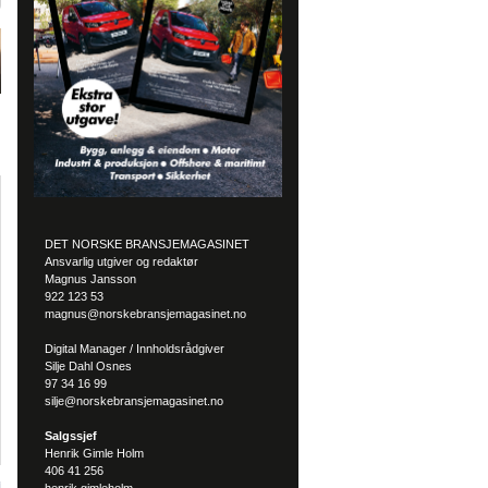
DET NORSKE BRANSJEMAGASINET
Ansvarlig utgiver og redaktør
Magnus Jansson
922 123 53
magnus@norskebransjemagasinet.no
Digital Manager / Innholdsrådgiver
Silje Dahl Osnes
97 34 16 99
silje@norskebransjemagasinet.no
Salgssjef
Henrik Gimle Holm
406 41 256