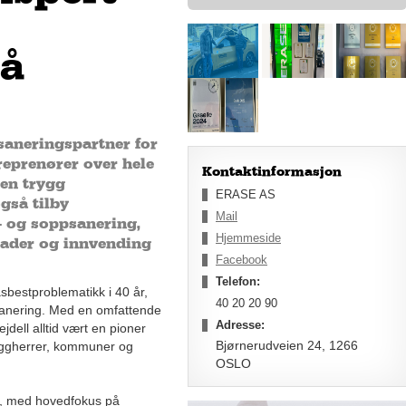
på
tsaneringspartner for
eprenører over hele
Kontaktinformasjon
nen trygg
ERASE AS
gså tilby
Mail
 og soppsanering,
Hjemmeside
kader og innvending
Facebook
Telefon:
sbestproblematikk i 40 år,
40 20 20 90
sanering. Med en omfattende
Adresse:
jdell alltid vært en pioner
Bjørnerudveien 24, 1266
 byggherrer, kommuner og
OSLO
8, med hovedfokus på