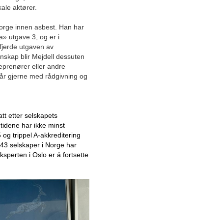
Mars
kale aktører.
Februar
Januar
 Norge innen asbest. Han har
» utgave 3, og er i
2025
fjerde utgaven av
Desember
skap blir Mejdell dessuten
November
reprenører eller andre
står gjerne med rådgivning og
Oktober
September
August
att etter selskapets
Juni
idene har ikke minst
Mai
5 og trippel A-akkreditering
April
143 selskaper i Norge har
Mars
sperten i Oslo er å fortsette
Februar
Januar
Ledende
sprengstoffleverandør med
betydelig vekst i