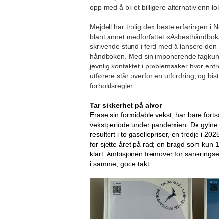
opp med å bli et billigere alternativ enn lo
Mejdell har trolig den beste erfaringen i
blant annet medforfattet «Asbesthåndboka
skrivende stund i ferd med å lansere den 
håndboken. Med sin imponerende fagkunn
jevnlig kontaktet i problemsaker hvor ent
utførere står overfor en utfordring, og bi
forholdsregler.
Tar sikkerhet på alvor
Erase sin formidable vekst, har bare forts
vekstperiode under pandemien. De gylne t
resultert i to gasellepriser, en tredje i 202
for sjette året på rad; en bragd som kun 
klart. Ambisjonen fremover for saneringsek
i samme, gode takt.