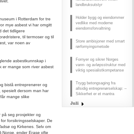
ivet.
landbruksutstyr
Holder bygg og eiendommer
tmuseum i Rotterdam for tre
vedlike med moderne
vor mye asbest vi har omgitt
eiendomsforvaltning
 det tidligere
ødristere, til termoser og til
Store ambisjoner med smart
st, var noen av
rørfornyingsmetode
Fornyer og sikrer Norges
glende asbestkunnskap i
vann- og avløpsstruktur med
sk er mange som river asbest
viktig spesialistkompetanse
Trygg betongsaging fra
 og bistå entreprenører og
allsidig entreprenørselskap: –
, spesielt dersom man har
Sikkerhet er et mantra
 får mange slike
Juli
Juni
 på seg prosjekter og
Mai
for forsikringsselskaper. De
 Vadsø og Kirkenes. Selv om
April
rd-Norge, ender Erase ofte