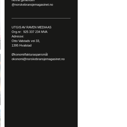
henrik.gimleholm
@norskebransjemagasinet.no
----------------------------------------------------
UTGIS AV RAVEN MEDIA AS
Org.nr: 925 337 234 MVA
Adresse:
Otto Valstads vei 33,
1395 Hvalstad
Økonomi/fakturaspørsmål
okonomi@norskebransjemagasinet.no