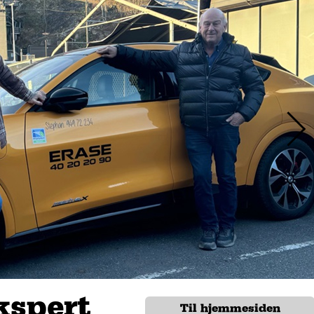
kspert
Til hjemmesiden