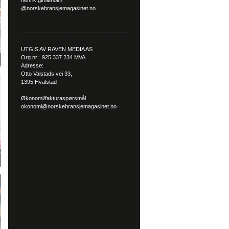
henrik.gimleholm
@norskebransjemagasinet.no
----------------------------------------------------
UTGIS AV RAVEN MEDIA AS
Org.nr: 925 337 234 MVA
Adresse:
Otto Valstads vei 33,
1395 Hvalstad
Økonomi/fakturaspørsmål
okonomi@norskebransjemagasinet.no