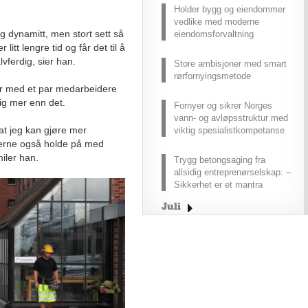
Holder bygg og eiendommer
vedlike med moderne
 og dynamitt, men stort sett så
eiendomsforvaltning
 litt lengre tid og får det til å
lvferdig, sier han.
Store ambisjoner med smart
rørfornyingsmetode
ser med et par medarbeidere
ig mer enn det.
Fornyer og sikrer Norges
vann- og avløpsstruktur med
k at jeg kan gjøre mer
viktig spesialistkompetanse
gjerne også holde på med
miler han.
Trygg betongsaging fra
allsidig entreprenørselskap: –
Sikkerhet er et mantra
Juli
Juni
Mai
April
Mars
Februar