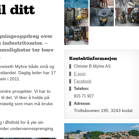
l ditt
ngningsoppdrag over
g industritomter. –
umuligheter tar bare
.
Kontaktinformasjon
r Breiseth Myhre både små og
Christer B Myhre AS
tlandet. Daglig leder har 17
E-post
selv i 2011.
Facebook
Telefon:
indre prosjekter. Vi har to
915 71 927
l det. Vi liker å holde på
r vanskelig som man må bruke
Adresse:
Trollsåsveien 195, 3243 kodal
 i Østfold for å yte sin
t under undervannssprenging.