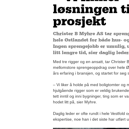
løsningen ti
prosjekt
Christer B Myhre AS tar spre
hele Østlandet for både hus- o
Ingen sprengejobb er umulig, 
litt lengre tid, sier daglig leder
Med tre rigger og en ansatt, tar Christe
mellomstore sprengeoppdrag over hele Øs
års erfaring i bransjen, og startet for seg 
– Vi liker å holde på med boligtomter og m
hjulgående rigger som er veldig brukende ti
tett inntil og inni bygninger, ting som e
hodet litt på, sier Myhre.
Daglig leder er ofte rundt i hele Vestfold og
ekspertise, noe han i det siste har utfør