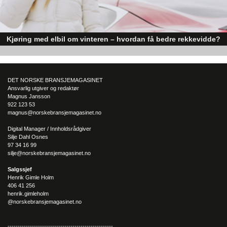
Kjøring med elbil om vinteren – hvordan få bedre rekkevidde?
Elbiler (EV) representerer fremtiden for transport, men deres effektivitet un
utfordrende vinterforhold kan være en utfordring.
DET NORSKE BRANSJEMAGASINET
Ansvarlig utgiver og redaktør
Magnus Jansson
922 123 53
magnus@norskebransjemagasinet.no
Digital Manager / Innholdsrådgiver
Silje Dahl Osnes
97 34 16 99
silje@norskebransjemagasinet.no
Salgssjef
Henrik Gimle Holm
406 41 256
henrik.gimleholm
@norskebransjemagasinet.no
----------------------------------------------------