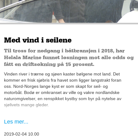
Med vind i seilene
Til tross for nedgang i båtbransjen i 2018, har
Helala Marine funnet løsningen mot alle odds og
fått en driftsøkning på 15 prosent.
Vinden river i trærne og sjøen kaster bølgene mot land. Det
kommer en frisk sjøbris fra havet som ligger langstrakt foran
oss. Nord-Norges lange kyst er som skapt for seil- og
motorbåt. Bodø er omkranset av ville og vakre nordlandske
naturomgivelser, en renspikket kystby som byr på nytelse av
sjølivets mange gleder.
– Bodø grenser til sjø fra alle kanter, noe som er et godt
Les mer...
grunnlag for båtliv i og rundt byen, forteller daglig leder av
Helala Marine, Steinar Hunstad.
2019-02-04 10.00