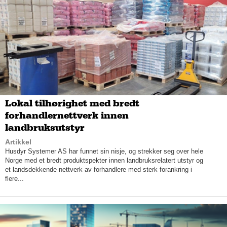
Kunden kan selvsagt også få service på hengerne, forklarer
han.
Lokal tilhørighet med bredt
forhandlernettverk innen
landbruksutstyr
Artikkel
Husdyr Systemer AS har funnet sin nisje, og strekker seg over hele
Norge med et bredt produktspekter innen landbruksrelatert utstyr og
et landsdekkende nettverk av forhandlere med sterk forankring i
flere...