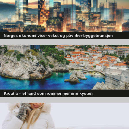
Norges økonomi viser vekst og påvirker byggebransjen
Den norske økonomien har vist jevn vekst de siste tre kvartalene, noe so
skaper optimisme på tvers av ulike sektorer. Byggebransjen er spesielt god
posisjonert til å dra nytte av denne økonomiske oppgangen.
Kroatia – et land som rommer mer enn kysten
Kroatia forbindes ofte med sol, bading og klart hav, men landet har langt fl
sider enn det førsteinntrykket mange sitter igjen med.