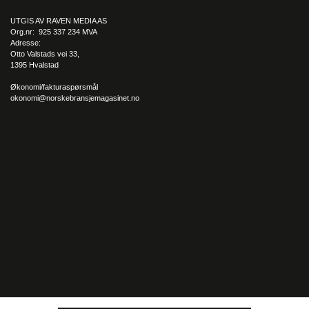
UTGIS AV RAVEN MEDIA AS
Org.nr: 925 337 234 MVA
Adresse:
Otto Valstads vei 33,
1395 Hvalstad
Økonomi/fakturaspørsmål
okonomi@norskebransjemagasinet.no