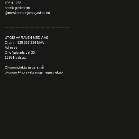
at hårforlengelsene er av dårlig kvalitet.
406 41 256
henrik.gimleholm
@norskebransjemagasinet.no
----------------------------------------------------
UTGIS AV RAVEN MEDIA AS
Org.nr: 925 337 234 MVA
Adresse:
Otto Valstads vei 33,
1395 Hvalstad
Økonomi/fakturaspørsmål
okonomi@norskebransjemagasinet.no