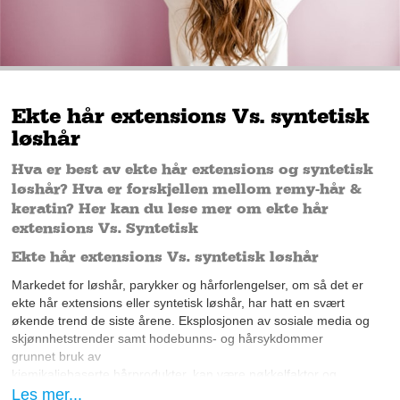
Ekte hår extensions Vs. syntetisk
løshår
Hva er best av ekte hår extensions og syntetisk
løshår? Hva er forskjellen mellom remy-hår &
keratin? Her kan du lese mer om ekte hår
extensions Vs. Syntetisk
Ekte hår extensions Vs. syntetisk løshår
Markedet for løshår, parykker og hårforlengelser, om så det er
ekte hår extensions eller syntetisk løshår, har hatt en svært
økende trend de siste årene. Eksplosjonen av sosiale media og
skjønnhetstrender samt hodebunns- og hårsykdommer
grunnet bruk av
kjemikaliebaserte hårprodukter, kan være nøkkelfaktor og
årsak. Ifølge estimater fra
er det
Les mer...
Fortune business insight