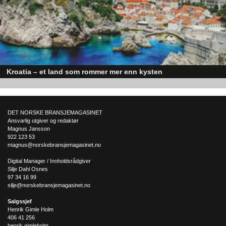
posisjonert til å dra nytte av denne økonomiske oppgangen.
Kroatia – et land som rommer mer enn kysten
Kroatia forbindes ofte med sol, bading og klart hav, men landet har langt fl
sider enn det førsteinntrykket mange sitter igjen med.
DET NORSKE BRANSJEMAGASINET
Ansvarlig utgiver og redaktør
Magnus Jansson
922 123 53
magnus@norskebransjemagasinet.no
Digital Manager / Innholdsrådgiver
Silje Dahl Osnes
97 34 16 99
silje@norskebransjemagasinet.no
Salgssjef
Henrik Gimle Holm
406 41 256
henrik.gimleholm