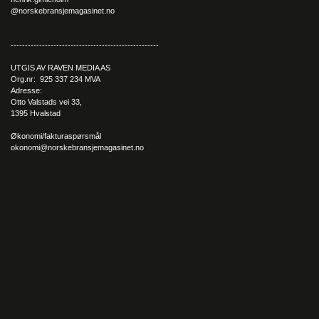
@norskebransjemagasinet.no
----------------------------------------------------
UTGIS AV RAVEN MEDIA AS
Org.nr: 925 337 234 MVA
Adresse:
Otto Valstads vei 33,
1395 Hvalstad
Økonomi/fakturaspørsmål
okonomi@norskebransjemagasinet.no