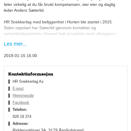
føler virkelig at du får brukt kompetansen, sier eier og daglig
leder Anders Sæterlid.
HR Snekkerlag med beliggenhet i Horten ble startet i 2015.
Siden oppstart har Sæterlid gjennom kontakter og
samarbeidspartnere i firmaet hatt prosjekter med utbyggere i
området og satt opp 14 elementhus. Sammensetting av
Les mer...
elementer, takjobber, innsetting av dører og vinduer og noe
renovering for kommunen har vært arbeidet, og nå retter
2018-01-15 16.00
snekkerlaget satsningen mot det private markedet.
Kontaktinformasjon
– Vi skal få opprettet en nettside og kjøre en liten kampanje for
HR Snekkerlag As
å komme oss inn på privatmarkedet, forteller Sæterlid om
E-post
planene for nyåret.
Hjemmeside
Facebook
– Da skal vi satse litt på omkledning av bygg, takjobber, indre
rehabiliteringsprosjekt og større bygg, sier tømreren.
Telefon:
928 19 374
Han legger til at de holder på med kurs for våtromssertifikater
Adresse:
for å kunne tilby full pakkeløsning til sine kunder.
Riddervoldsvei 3A, 3179 Åsgårdstrand