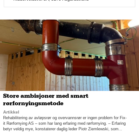
Ingen slurv og rot
Snekkerfirmaet hadde ved oppstart seks mann i staben og er
nå tre fulltidsansatte. Daglig leder har selv ti års erfaring innen
tømrerfaget, og har tidligere jobbet for Robin Christensen
Snekkerservice før han fant ut at han ville starte for seg selv.
Sæterlid forteller at de etter en utskiftning i HR Snekkerlag AS
siden oppstart, står med en gjeng ivrige ansatte som alle er
med på å dra lasset i samme retning.
– Etter utskiftningen ble det veldig mye bedre. Alle er ivrige, alle
vil rydde etter seg og ta de fem minuttene ekstra på slutten av
dagen for å være med å dra lasset, sier Sæterlid.
Store ambisjoner med smart
­– Jeg vil at vi skal fremstå som profesjonelle og
rørfornyingsmetode
kvalitetsbevisste, kommer til avtalt tid, gjør det som vi blir bedt
Artikkel
om og kanskje litt ekstra, og alltid ha et godt rykte på oss. At vi
Rehabilitering av avløpsrør og overvannsrør er ingen problem for Fix-
ikke slurver og at det ikke er rotete på byggeplassen og sånt –
it Rørfornying AS – som har lang erfaring med rørfornying. – Erfaring
det har jeg vært opptatt av.
betyr veldig mye, konstaterer daglig leder Piotr Ziemlewski, som...
Nye utfordringer