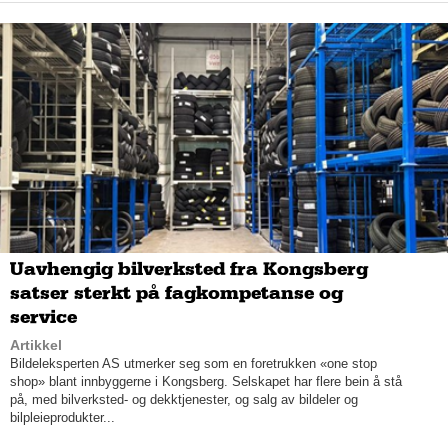
HR Snekkerlag tar oppdrag fra Sandefjord til Holmestrand, og
Sæterlid forteller at de ivrer etter å ta fatt på nye oppdrag.
– Vi har vært heldige og har kommet innenfor mange store
utbyggere – det er derfor vi har så mye nybygg. Nå skal det bli
gøy med litt nye utfordringer og da lærer man litt mer hele
veien, sier Sæterlid.
Uavhengig bilverksted fra Kongsberg
satser sterkt på fagkompetanse og
service
Artikkel
Bildeleksperten AS utmerker seg som en foretrukken «one stop
shop» blant innbyggerne i Kongsberg. Selskapet har flere bein å stå
på, med bilverksted- og dekktjenester, og salg av bildeler og
bilpleieprodukter...