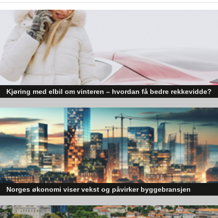
Kjøring med elbil om vinteren – hvordan få bedre rekkevidde?
Elbiler (EV) representerer fremtiden for transport, men deres effektivitet un
utfordrende vinterforhold kan være en utfordring.
Norges økonomi viser vekst og påvirker byggebransjen
Den norske økonomien har vist jevn vekst de siste tre kvartalene, noe so
skaper optimisme på tvers av ulike sektorer. Byggebransjen er spesielt god