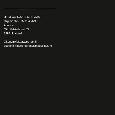
----------------------------------------------------
UTGIS AV RAVEN MEDIA AS
Org.nr: 925 337 234 MVA
Adresse:
Otto Valstads vei 33,
1395 Hvalstad
Økonomi/fakturaspørsmål
okonomi@norskebransjemagasinet.no
– Den bruker en spennende teknologi som heter e-power. Det
er en annen type hybrid som ikke er plug-in, men som har en
elmotor som driver hjulene og en bensinmotor som fungerer
som generator for den elektriske motoren. Den skal oppleves
og kjøres som en elbil, understreker Jon.
Han mener at Qashqai viser en ny designretning for Nissan,
som neste år vil lansere storebroren X-Trail – som
tilsynelatende har samme linjer som sin lillebror.
– På lykter og interiør
,
så tror jeg
Qashqai er den første nye
retningsviseren på Nissans nye bildesign. Det er veldig mye