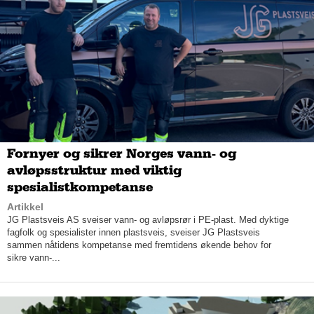
her på Oslo Vest, forklarer Even.
Videre betegner Even
,
Nissan-forhandlerens beliggenhet som
én av Norges beste – helt inntil E18, med synlig profilering og
god tilkomst.
Jon fremholder at Mobile Skøyen er en såkalt concept store,
med et noe annerledes konsept enn andre forhandlere. For
hva er vel mer unikt for en bilforhandler enn å tilby kundene is
og brus, gratis bilvask i forbindelse med service
,
og utvidede
åpningstider?
Fornyer og sikrer Norges vann- og
avløpsstruktur med viktig
spesialistkompetanse
Artikkel
JG Plastsveis AS sveiser vann- og avløpsrør i PE-plast. Med dyktige
fagfolk og spesialister innen plastsveis, sveiser JG Plastsveis
sammen nåtidens kompetanse med fremtidens økende behov for
sikre vann-...