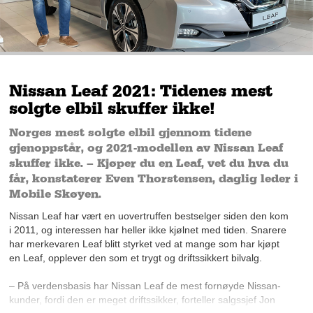
Nissan Leaf 2021: Tidenes mest
solgte elbil skuffer ikke!
Norges mest solgte elbil gjennom tidene
gjenoppstår, og 2021-modellen av Nissan Leaf
skuffer ikke. – Kjøper du en Leaf, vet du hva du
får, konstaterer Even Thorstensen, daglig leder i
Mobile Skøyen.
Nissan Leaf har vært en uovertruffen bestselger siden den kom
i 2011, og interessen har heller ikke kjølnet med tiden. Snarere
har merkevaren Leaf blitt styrket ved at mange som har kjøpt
en Leaf, opplever den som et trygt og driftssikkert bilvalg.
– På verdensbasis har Nissan Leaf de mest fornøyde
Nissan-
kunder
, fordi den er meget driftssikker, forteller salgssjef Jon