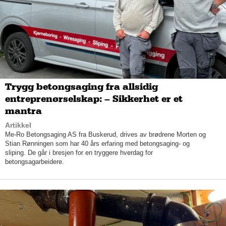
30 år siden, og Thomas kan fortelle at han er tredje
generasjon i familiebedriften.
De fleste produktene i Jakt & Friluft
s
sortiment, er testet og
«godkjent» av Jakt & Friluft
s
medarbeidere. Her står nemlig
produktkunnskapen i fokus.
– Alle som jobber her må ha interesse for faget, presiserer
Thomas, som forsikrer at kompetanse, skreddersøm og
Trygg betongsaging fra allsidig
service er det de scorer aller best på.
entreprenørselskap: – Sikkerhet er et
mantra
Artikkel
Me-Ro Betongsaging AS fra Buskerud, drives av brødrene Morten og
Stian Rønningen som har 40 års erfaring med betongsaging- og
sliping. De går i bresjen for en tryggere hverdag for
betongsagarbeidere.