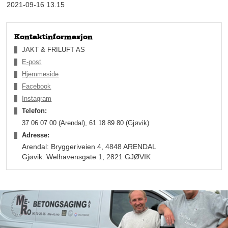
2021-09-16 13.15
Kontaktinformasjon
JAKT & FRILUFT AS
E-post
Hjemmeside
Facebook
Instagram
Telefon:
37 06 07 00 (Arendal), 61 18 89 80 (Gjøvik)
Adresse:
Arendal: Bryggeriveien 4, 4848 ARENDAL
– Vi var tidlig ute med nettbutikk, men butikkene våre står
Gjøvik: Welhavensgate 1, 2821 GJØVIK
veldig sterkt, siden det ofte handler om skreddersøm. Vi har
børsemakere som justerer og tilpasser, og det er ikke så lett å
få til på nettbutikken, forteller Thomas Venemyr, som er
ansvarlig for nettbutikken.
En familiebedrift
Det var Venemyr-familien som startet Jakt & Friluft for snaue