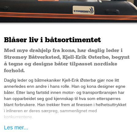
Blåser liv i båtsortimentet
Med mye drahjelp fra kona, har daglig leder i
Strømøy Båtverksted, Kjell-Erik Østerbø, begynt
å tegne og designe båter tilpasset nordiske
forhold.
Daglig leder og båtmekaniker Kjell-Erik Østerbø gjør noe litt
annerledes enn andre i hans rolle. Han og kona designer egne
båter. Etter lang fartstid innen motor- og transportbransjen har
han opparbeidet seg god kjennskap til hva som etterspørres
blant forbrukere. Han trekker frem at finessen i helhetsuttrykket
i inlineren er deres særpreg, sammenlignet med
konkurrentene.
Les mer...
Mange båter har løse seter både foran og bak – men i hans
båt er baksetet støpt fast i inlineren, noe som gir en hel