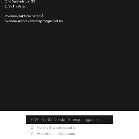
Otto Valstads vei 33,
1395 Hvalstad
Økonomi/fakturaspørsmål
okonomi@norskebransjemagasinet.no
© 2026, Det Norske Bransjemagasinet
Om Norske Bransjemagasinet
Om websiden
Annonsere