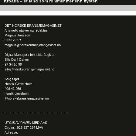
Kroatia – et land som rommer mer enn kysten
– Vi vil heller være gode på noen få ting, enn litt i alt. Vi er
Kroatia forbindes ofte med sol, bading og klart hav, men landet har langt fl
derfor en ren Mercury forhandler, avslutter Østerbø.
sider enn det førsteinntrykket mange sitter igjen med.
DET NORSKE BRANSJEMAGASINET
Ansvarlig utgiver og redaktør
Magnus Jansson
922 123 53
magnus@norskebransjemagasinet.no
Digital Manager / Innholdsrådgiver
Silje Dahl Osnes
97 34 16 99
silje@norskebransjemagasinet.no
Salgssjef
Henrik Gimle Holm
406 41 256
henrik.gimleholm
@norskebransjemagasinet.no
----------------------------------------------------
UTGIS AV RAVEN MEDIA AS
Org.nr: 925 337 234 MVA
Adresse: