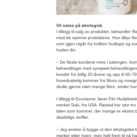
Vil satse på økologisk
I tillegg til salg av produkter, behandler 
med de samme produktene. Hun tilbyr flere
som igjen utgår fra hvilken hudtype og e
huden din.
– De fleste kundene mine i salongen, komm
behandlinger med syrepeel-behandlingen 
kunder fra tidlig 20-årene og opp til 60-
hovedsakelig kommer fra Moss og omegn
skulle gjerne vært mange flere, smiler hu
I tillegg til Exuviance, fører Fiin Hudpleie
merket Suki, fra USA. Røstad har stor tro p
tiden som kommer, der mange er ekstra b
skadelige stoffer.
– Jeg ønsker å bygge ut den økologiske bi
merker etter hvert, men helt frem til nå 