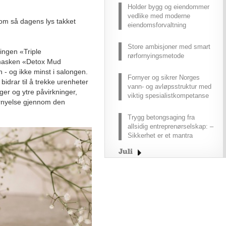
Holder bygg og eiendommer
vedlike med moderne
om så dagens lys takket
eiendomsforvaltning
Store ambisjoner med smart
ingen «Triple
rørfornyingsmetode
masken «Detox Mud
 - og ikke minst i salongen.
Fornyer og sikrer Norges
bidrar til å trekke urenheter
vann- og avløpsstruktur med
ger og ytre påvirkninger,
viktig spesialistkompetanse
fornyelse gjennom den
Trygg betongsaging fra
allsidig entreprenørselskap: –
Sikkerhet er et mantra
Juli
Juni
Mai
April
Mars
Februar