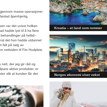
kk igjennom masse operasjoner
 Røstad åpenhjertig.
lsen var det uvisst hvilken
Kroatia – et land som rommer
 hadde lyst til å ha flere
mer enn kysten
e behandlinger på heltid–
urat det hun hadde utdannet
Kroatia forbindes ofte med sol,
t falt på salg av
bading og klart hav, men landet
har langt flere sider enn det
 nettsiden til Fiin Hudpleie.
førsteinntrykket mange sitter igjen
med.
nett, der jeg gir råd og
åpass aktive produkter, er
kter slik at kunden får det
Norges økonomi viser vekst
og påvirker byggebransjen
Den norske økonomien har vist
jevn vekst de siste tre kvartalene,
noe som skaper optimisme på
tvers av ulike sektorer.
Byggebransjen er spesielt godt