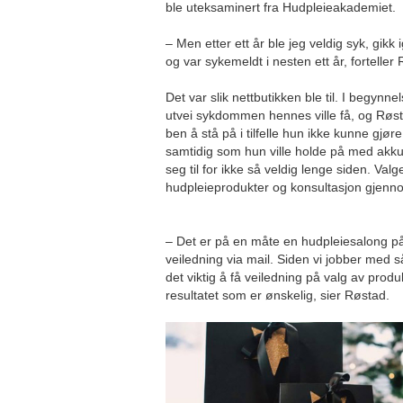
ble uteksaminert fra Hudpleieakademiet.
– Men etter ett år ble jeg veldig syk, gi
og var sykemeldt i nesten ett år, forteller
Det var slik nettbutikken ble til. I begynne
utvei sykdommen hennes ville få, og Røstad
ben å stå på i tilfelle hun ikke kunne gjør
samtidig som hun ville holde på med akk
seg til for ikke så veldig lenge siden. Valge
hudpleieprodukter og konsultasjon gjennom
– Det er på en måte en hudpleiesalong på 
veiledning via mail. Siden vi jobber med s
det viktig å få veiledning på valg av produ
resultatet som er ønskelig, sier Røstad.