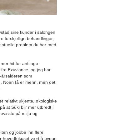
Januar
2025
2024
2023
Røstad sine kunder i salongen
2022
 forskjellige behandlinger,
2021
ventuelle problem du har med
2020
2019
er hit for anti age-
2018
fra Exuviance ,og jeg har
70-årsalderen som
Desember
. Noen få er menn, men det
Størst på Søre Sunnmøre
n.
Mikrobrygget øl for folket
det relativt ukjente, økologiske
å at Suki blir mer utbredt i
Beauty bar utenom det
evisste på miljø og
vanlige
Viktigheten av å ringe rett
ten og jobbe inn flere
nummer
har hovedfokuset vært å bygge