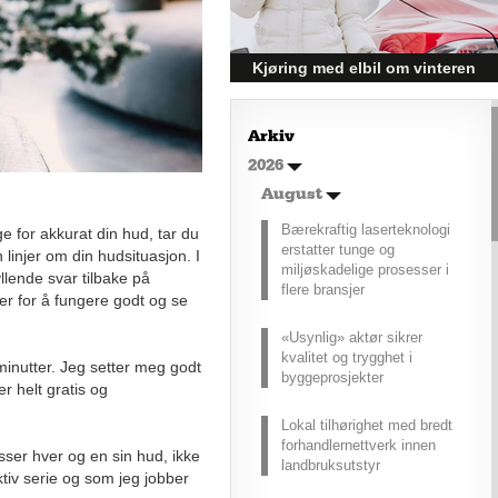
posisjonert til å dra nytte av denne
økonomiske oppgangen.
Kjøring med elbil om vinteren
– hvordan få bedre
rekkevidde?
Arkiv
Elbiler (EV) representerer
2026
fremtiden for transport, men deres
effektivitet under utfordrende
August
vinterforhold kan være en
Bærekraftig laserteknologi
ge for akkurat din hud, tar du
utfordring.
erstatter tunge og
 linjer om din hudsituasjon. I
miljøskadelige prosesser i
yllende svar tilbake på
flere bransjer
r for å fungere godt og se
«Usynlig» aktør sikrer
kvalitet og trygghet i
 minutter. Jeg setter meg godt
byggeprosjekter
r helt gratis og
Lokal tilhørighet med bredt
forhandlernettverk innen
sser hver og en sin hud, ikke
landbruksutstyr
tiv serie og som jeg jobber