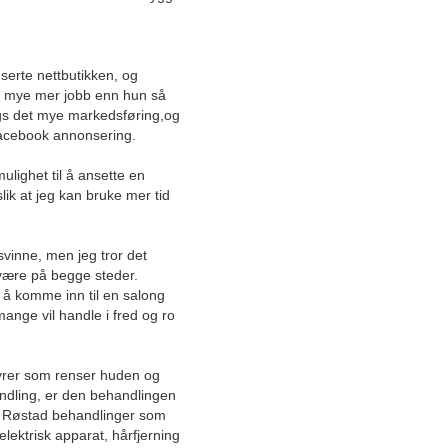
En kombinasjon av
behandlingsmetoder gir best
effekt
nserte nettbutikken, og
ar mye mer jobb enn hun så
Fotterapeuten: Friske føtter
engs det mye markedsføring,og
er viktigere enn folk tror
 Facebook annonsering.
ulighet til å ansette en
Ny viten om gulvtepper
ik at jeg kan bruke mer tid
Rutinert og moderne praksis
rsvinne, men jeg tror det
Fjordhotellet i Hjørundfjorden
være på begge steder.
l å komme inn til en salong
Industriell rørlegging i
ange vil handle i fred og ro
særklasse – er med på
prosjekt fra start til slutt
syrer som renser huden og
Tilbyr trygghet og sikkerhet
andling, er den behandlingen
for 20 kroner dagen
byr Røstad behandlinger som
ektrisk apparat, hårfjerning
Skjønnhetsklinikken som