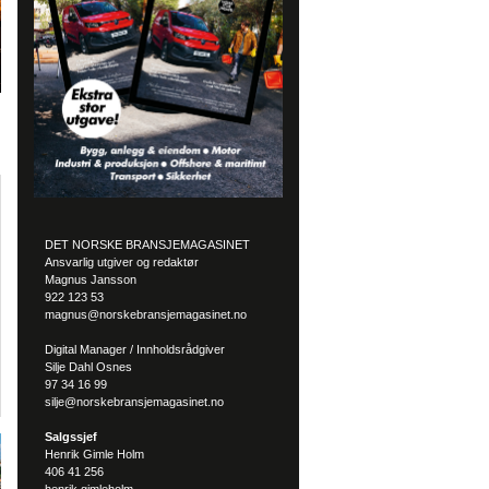
DET NORSKE BRANSJEMAGASINET
Ansvarlig utgiver og redaktør
Magnus Jansson
922 123 53
magnus@norskebransjemagasinet.no
Digital Manager / Innholdsrådgiver
Silje Dahl Osnes
97 34 16 99
silje@norskebransjemagasinet.no
Salgssjef
Henrik Gimle Holm
406 41 256