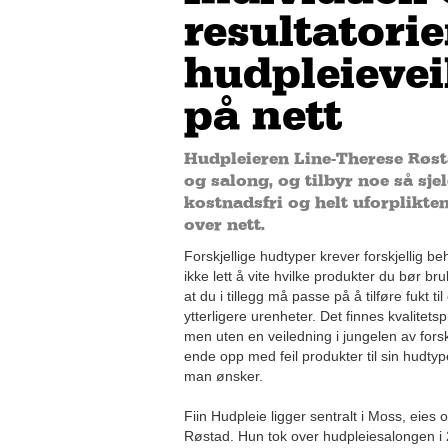
resultatorie
hudpleievei
på nett
Hudpleieren Line-Therese Røst
og salong, og tilbyr noe så sj
kostnadsfri og helt uforplikt
over nett.
Forskjellige hudtyper krever forskjellig b
ikke lett å vite hvilke produkter du bør br
at du i tillegg må passe på å tilføre fukt ti
ytterligere urenheter. Det finnes kvalitetsp
men uten en veiledning i jungelen av fors
ende opp med feil produkter til sin hudtype
man ønsker.
Fiin Hudpleie ligger sentralt i Moss, eies
Røstad. Hun tok over hudpleiesalongen i 