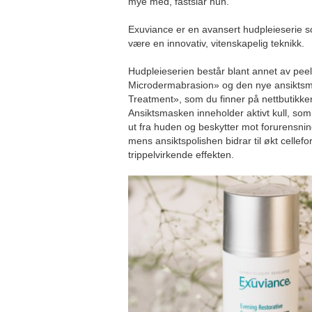
mye med, fastslår hun.
Exuviance er en avansert hudpleieserie s
være en innovativ, vitenskapelig teknikk.
Hudpleieserien består blant annet av peel
Microdermabrasion» og den nye ansikts
Treatment», som du finner på nettbutikken
Ansiktsmasken inneholder aktivt kull, som 
ut fra huden og beskytter mot forurensnin
mens ansiktspolishen bidrar til økt celle
trippelvirkende effekten.