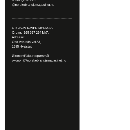
henrik.gimleholm
@norskebransjemagasinet.no
----------------------------------------------------
UTGIS AV RAVEN MEDIA AS
Org.nr: 925 337 234 MVA
Adresse:
Otto Valstads vei 33,
1395 Hvalstad
Økonomi/fakturaspørsmål
okonomi@norskebransjemagasinet.no