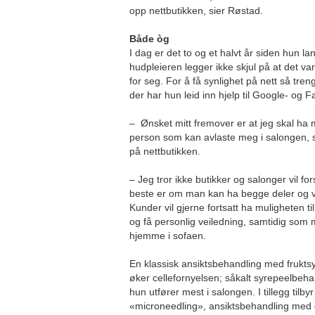
opp nettbutikken, sier Røstad.
Både òg
I dag er det to og et halvt år siden hun la
hudpleieren legger ikke skjul på at det v
for seg. For å få synlighet på nett så tr
der har hun leid inn hjelp til Google- og
– Ønsket mitt fremover er at jeg skal ha m
person som kan avlaste meg i salongen, sl
på nettbutikken.
– Jeg tror ikke butikker og salonger vil fo
beste er om man kan ha begge deler og 
Kunder vil gjerne fortsatt ha muligheten ti
og få personlig veiledning, samtidig som m
hjemme i sofaen.
En klassisk ansiktsbehandling med frukt
øker cellefornyelsen; såkalt syrepeelbeh
hun utfører mest i salongen. I tillegg til
«microneedling», ansiktsbehandling med el