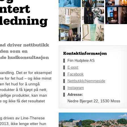
ntert
ledning
ad driver nettbutikk
elden som en
Kontaktinformasjon
ende hudkonsultasjon
Fiin Hudpleie AS
E-post
ehandling. Det er for eksempel
Facebook
uke for fet hud – og ikke minst
Nettbutikk/hjemmeside
l en fet hud for å unngå
Instagram
rodukter å få kjøpt på nett,
Adresse:
kjellige produkter, kan man
 og ikke få det resultatet
Nedre Bjerget 22, 1530 Moss
 og drives av Line-Therese
2013, ikke lenge etter hun