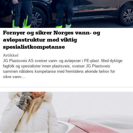
blir en rød tråd i alle rom. Stiler og farger må selvsagt passe
sammen.
– Vi jobber mye med å ikke være som alle andre. Vi kommer
ikke inn i boliger for å rense ut alle tingene deres og ta inn våre
ting – det er ikke sånn det fungerer, smiler de to.
Fornyer og sikrer Norges vann- og
avløpsstruktur med viktig
spesialistkompetanse
Artikkel
JG Plastsveis AS sveiser vann- og avløpsrør i PE-plast. Med dyktige
fagfolk og spesialister innen plastsveis, sveiser JG Plastsveis
sammen nåtidens kompetanse med fremtidens økende behov for
sikre vann-...
Det kan være ulike grunner til at en bolig ligger ute for salg.
Noen har kanskje gjennomgått en skilsmisse, mens andre har
mistet en nærstående. I sårbare situasjoner som dette, vet