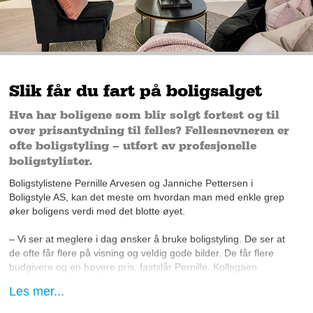
Slik får du fart på boligsalget
Hva har boligene som blir solgt fortest og til
over prisantydning til felles? Fellesnevneren er
ofte boligstyling – utført av profesjonelle
boligstylister.
Boligstylistene Pernille Arvesen og Janniche Pettersen i
Boligstyle AS, kan det meste om hvordan man med enkle grep
øker boligens verdi med det blotte øyet.
– Vi ser at meglere i dag ønsker å bruke boligstyling. De ser at
de ofte får flere på visning og veldig gode bilder. De får flere
budgivere og en høyere pris, fastslår Pernille. Kollegaen
Janniche, er helt enig.
Les mer...
– De boligene som ikke er blitt stylet ligger ofte lenge ute, og