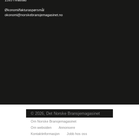
Økonomi/fakturaspørsmål
okonomi@norskebransjemagasinet.no
Foto: Zovenfra AS
Duoen i Boligstyle AS er også behjelpelig med å veilede dem
som ikke skal selge sin bolig, og holder seg selvsagt oppdatert
på alt av trender.
– Vi er i vekst, men vi er alltid interessert i nye og flere
oppdrag! Med det sagt, så har vi mange gode meglere som vi
får oppdrag fra og som vi er veldig takknemlig for å
samarbeide med, sier Janniche og Pernille muntert.
© 2026, Det Norske Bransjemagasinet
Om Norske Bransjemagasinet
Om websiden
Annonsere
Kontaktinformasjon
Jobb hos oss