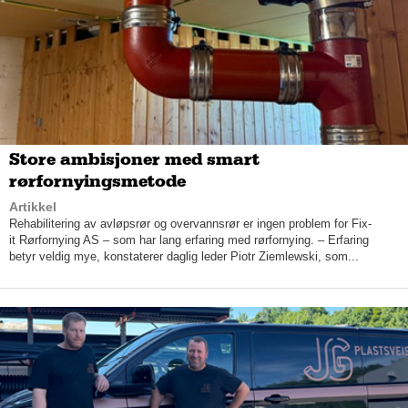
Mat og drikke kan tilbys som buffet eller mange-retters meny,
og om en ønsker å ha festen til konfirmasjon, bryllup eller
bursdag hjemme eller andre lokaler bidrar Tunsberg med
catering.
Vikingmeny til festivaler
Som cateringbedrift har Tunsberg også flere spennende og litt
spesielle bedriftsavtaler i nærområdet der de har spesialisert
Store ambisjoner med smart
seg på menyer fra vikingtiden.
rørfornyingsmetode
Artikkel
– Vi har vært med på markedet på Tønsberg Vikingfestival der
Rehabilitering av avløpsrør og overvannsrør er ingen problem for Fix-
vi har hatt stand og all mat i to år. Vi har i tillegg egen
it Rørfornying AS – som har lang erfaring med rørfornying. – Erfaring
vikingmeny i Gildehallen på Borre, sier daglig leder.
betyr veldig mye, konstaterer daglig leder Piotr Ziemlewski, som...
Cateringbedriften leverer også mat til Statens hus og har all
møtemat med mer ved kommunale arrangementer.
– Vi har flere lokalbedrifter som har begynt å bruke oss også til
for eksempel overtidsmat som er veldig hyggelig, i tillegg til en
del privat som konfirmasjon, bryllup og julebord.
Tunsberg er i tillegg matleverandør til de frivillige på