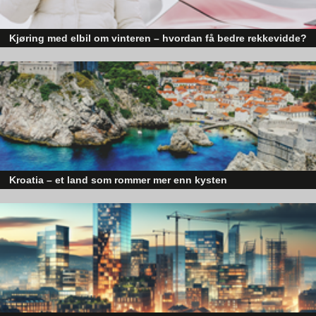
Kjøring med elbil om vinteren – hvordan få bedre rekkevidde?
Elbiler (EV) representerer fremtiden for transport, men deres effektivitet un
utfordrende vinterforhold kan være en utfordring.
Kroatia – et land som rommer mer enn kysten
Kroatia forbindes ofte med sol, bading og klart hav, men landet har langt fl
sider enn det førsteinntrykket mange sitter igjen med.