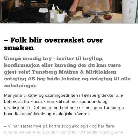
– Folk blir overrasket over
smaken
Unngå unødig bry - inviter til bryllup,
konfirmasjon eller bursdag der du kan være
gjest selv! Tunsberg Mathus & Midtløkken
catering AS har både lokaler og catering til alle
anledninger.
Menyene til kafé- og cateringbedriften i Tønsberg dekker alle
behov, alt fra klassisk norsk til det mer spennende og
utradisjonelle. Det beste med det hele er muligens Tunsbergs
hovedfokus på lokale og økologiske råvarer.
– Vi har satset mye på kortreist og økologisk og har flere
direkte avtaler med bønder i området. Vi handler også gjerne