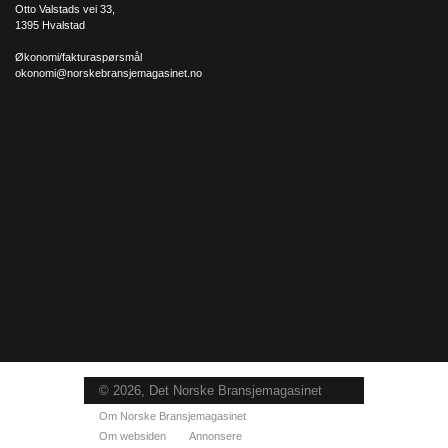
Otto Valstads vei 33,
1395 Hvalstad
Økonomi/fakturaspørsmål
okonomi@norskebransjemagasinet.no
© 2026, Det Norske Bransjemagasinet
Om Norske Bransjemagasinet
Om websiden
Annonsere