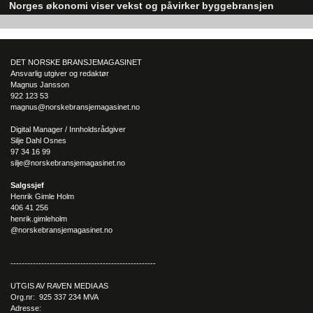
Norges økonomi viser vekst og påvirker byggebransjen
Den norske økonomien har vist jevn vekst de siste tre kvartalene, noe so
skaper optimisme på tvers av ulike sektorer. Byggebransjen er spesielt god
posisjonert til å dra nytte av denne økonomiske oppgangen.
DET NORSKE BRANSJEMAGASINET
Ansvarlig utgiver og redaktør
Magnus Jansson
922 123 53
magnus@norskebransjemagasinet.no
Digital Manager / Innholdsrådgiver
Silje Dahl Osnes
97 34 16 99
silje@norskebransjemagasinet.no
Salgssjef
Henrik Gimle Holm
406 41 256
henrik.gimleholm
@norskebransjemagasinet.no
----------------------------------------------------
UTGIS AV RAVEN MEDIA AS
Org.nr: 925 337 234 MVA
Adresse: