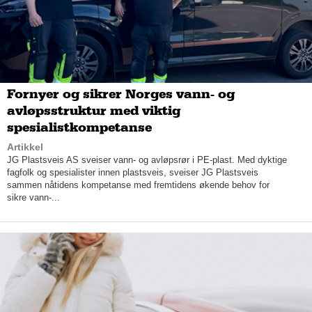
Slottsfjellfestivalen som rigger opp og ned.
Pensjonisttilbud ved kaféen
Tunsberg er tilknyttet seniorsenteret Midtløkken bo- og
servicesenter og har daglig et eget hyggelig tilbud for beboerne
i kaféen.
Fornyer og sikrer Norges vann- og
– Kaféen er åpen for alle, men vi har et tilbud for eldre som får
avløpsstruktur med viktig
en veldig hyggelig pris på en stor middag her som koster 83
spesialistkompetanse
kroner. Vi har både en fiskemiddag og en kjøttmiddag hver
dag, sier daglig leder.
Artikkel
JG Plastsveis AS sveiser vann- og avløpsrør i PE-plast. Med dyktige
Kaféen tilbyr også enkel husmannskost som blant annet
fagfolk og spesialister innen plastsveis, sveiser JG Plastsveis
påsmurt og diverse salater, snitter, koldtbord og julemat i
sammen nåtidens kompetanse med fremtidens økende behov for
sikre vann-...
sesong. Tunsberg driver også Café Montér i Tønsberg.
– Vi skal bare fortsette på det som er blitt bygd opp av
bedriften og jobbe videre med matkvalitet og gode råvarer. Vi
har opplevd vekst hele veien, og gleder oss til fortsettelsen,
sier Zetlitz.