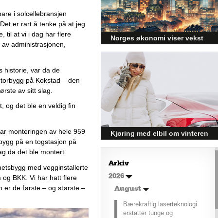
med.
bare i solcellebransjen 
 Det er rart å tenke på at jeg 
til at vi i dag har flere 
Norges økonomi viser vekst
av administrasjonen, 
og påvirker byggebransjen
Den norske økonomien har vist
s historie, var da de 
jevn vekst de siste tre kvartalene,
ontorbygg
 på Kokstad
 – den 
noe som skaper optimisme på
tvers av ulike sektorer.
ste av sitt slag.  
Byggebransjen er spesielt godt
t
, 
og det ble en veldig fin 
posisjonert til å dra nytte av denne
økonomiske oppgangen.
 var monteringen av hele 959 
Kjøring med elbil om vinteren
t bygg på en togstasjon på 
– hvordan få bedre
ag da det ble montert. 
rekkevidde?
Arkiv
ighetsbygg med vegginstallerte 
Elbiler (EV) representerer
2026
og BKK. Vi har hatt flere 
fremtiden for transport, men deres
m er de første 
–
 og største 
–
effektivitet under utfordrende
August
vinterforhold kan være en
Bærekraftig laserteknologi
utfordring.
erstatter tunge og