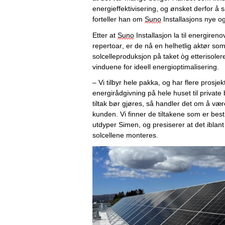
energieffektivisering, og ønsket derfor å 
forteller 
han
 om 
Suno
 Installasjons nye o
Etter at 
Suno
 Installasjon la til energirenov
repertoar, er de nå en helhetlig aktør so
solcelleproduksjon på taket òg etterisoler
vinduene for ideell 
energioptimalisering. 
– Vi tilbyr hele pakka, og har flere prosjekt
energirådgivning på hele huset til private b
tiltak bør gjøres, så handler det om å vær
kunden
. Vi finner
 de tiltakene som er best, 
utdyper Simen, og presiserer at det iblant 
solcellene monteres. 