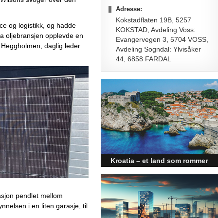
Adresse:
Kokstadflaten 19B, 5257
ce og logistikk, og hadde 
KOKSTAD, Avdeling Voss:
Da oljebransjen opplevde en 
Evangervegen 3, 5704 VOSS,
n Heggholmen, daglig leder 
Avdeling Sogndal: Ylvisåker
44, 6858 FARDAL
Kroatia – et land som rommer
mer enn kysten
Kroatia forbindes ofte med sol,
bading og klart hav, men landet
lasjon pendlet mellom 
har langt flere sider enn det
elsen i en liten garasje, til 
førsteinntrykket mange sitter igjen