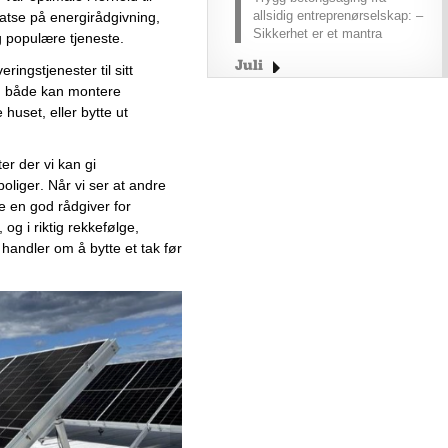
allsidig entreprenørselskap: –
satse på 
energirådgivning
, 
Sikkerhet er et mantra
g populære tjeneste.
Juli
eringstjenester til sitt 
m både kan montere 
Juni
e huset
,
 eller bytte ut 
Mai
April
er der vi kan gi 
Mars
oliger. Når vi ser at andre 
Februar
e en god rådgiver for 
Januar
og i riktig rekkefølge, 
handler om å bytte et tak før 
2025
2024
Desember
November
Oktober
September
August
Juli