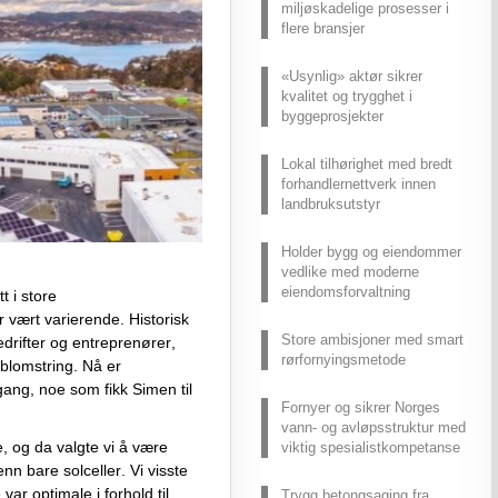
miljøskadelige prosesser i
flere bransjer
«Usynlig» aktør sikrer
kvalitet og trygghet i
byggeprosjekter
Lokal tilhørighet med bredt
forhandlernettverk innen
landbruksutstyr
Holder bygg og eiendommer
vedlike med moderne
eiendomsforvaltning
t i store 
r vært
 varier
ende
. 
Historisk 
Store ambisjoner med smart
bedrifter og entreprenører, 
rørfornyingsmetode
blomstring. Nå er 
ng, noe som fikk Simen til 
Fornyer og sikrer Norges
vann- og avløpsstruktur med
e
,
 og da 
valgte vi å være 
viktig spesialistkompetanse
 enn
 bare solceller. 
Vi visste 
ar optimale i forhold til 
Trygg betongsaging fra