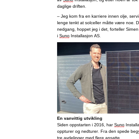
daglige driften. 
– Jeg kom fra en karriere innen olje, servi
lenge tenkt at solceller måtte være noe. 
nedgang, hoppet jeg i det, forteller Sime
i 
Suno
 Installasjon AS. 
En vanvittig utvikling
Siden oppstarten i 2016, har 
Suno
 Instal
oppturer og nedturer. Fra den spede begynn
tre avdelinger med flere ansatte. 