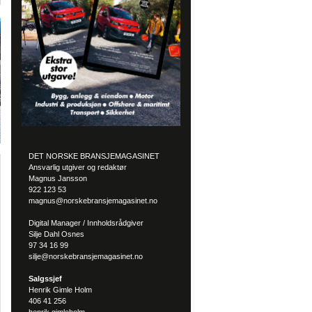
DET NORSKE BRANSJEMAGASINET
Ansvarlig utgiver og redaktør
Magnus Jansson
922 123 53
magnus@norskebransjemagasinet.no
Digital Manager / Innholdsrådgiver
Silje Dahl Osnes
97 34 16 99
silje@norskebransjemagasinet.no
Salgssjef
Henrik Gimle Holm
406 41 256