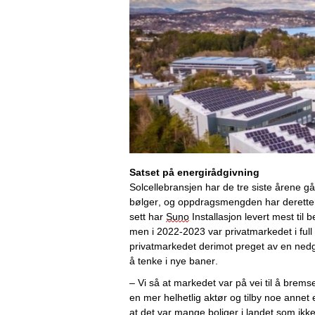
Satset på energirådgivning
Solcellebransjen har 
de tre siste årene 
gåt
bølger
,
 og
 oppdragsmengden har derette
sett har 
Suno
 Installasjon levert mest til 
men i 2022-2023 var privatmarkedet i full 
privatmarkedet derimot preget av en nedga
å tenke i nye baner. 
– 
Vi så at markedet 
var på vei til å 
brems
en 
mer helhetlig
 aktør og tilby noe annet
at det var mange boliger i landet som ikke v