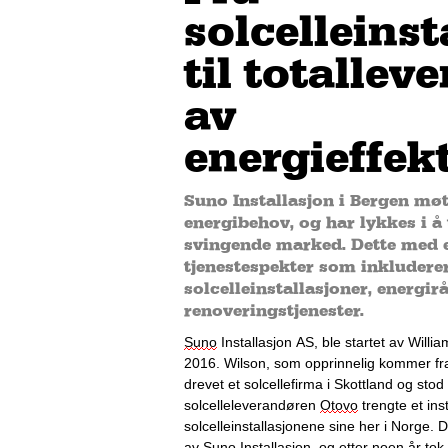
solcelleinst
til totallev
av
energieffek
Suno Installasjon i Bergen mø
energibehov, og har lykkes i å 
svingende marked. Dette med e
tjenestespekter som inkludere
solcelleinstallasjoner, energi
renoveringstjenester.
Suno
 Installasjon AS, ble startet av Willi
2016. 
Wilson
, som opprinnelig kommer fra 
drevet et solcellefirma i Skottland og stod 
solcelleleverandøren 
Otovo
 trengte et ins
solcelleinstallasjonene sine her i Norge. D
av 
Suno
 Installasjon, og etter noen år tok 