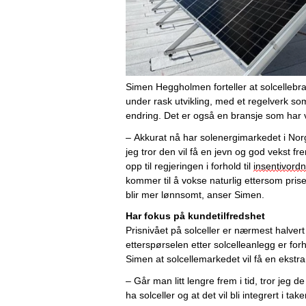
Simen
 Heggholmen
 forteller at solcelleb
under rask utvikling
,
 med
 et
 regelverk so
endring. 
Det er også en bransje som har v
– 
Akkurat nå har solenergimarkedet i Nor
jeg tror den vil 
få
 en jevn og god vekst fr
opp til regjeringen i
 forhold til 
insentivordn
kommer til å vokse naturlig
 ettersom
 pris
blir mer lønnsomt
, 
anser Simen. 
Har 
fokus på kundetilfredshet
Prisnivået på solceller er
 nærmest
 halver
etterspørselen etter solcelleanlegg er forho
Simen at solcellemarkedet vil få en ekstra
– G
år man litt lengre frem i tid
,
 tror jeg de 
ha 
solceller 
og 
at 
det vil bli integrert i tak