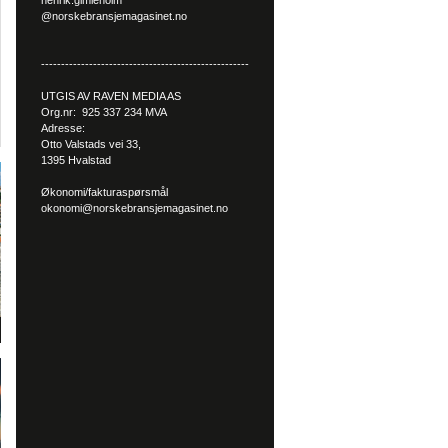
henrik.gimleholm
@norskebransjemagasinet.no
----------------------------------------------------
UTGIS AV RAVEN MEDIA AS
Org.nr: 925 337 234 MVA
Adresse:
Otto Valstads vei 33,
1395 Hvalstad
Økonomi/fakturaspørsmål
okonomi@norskebransjemagasinet.no