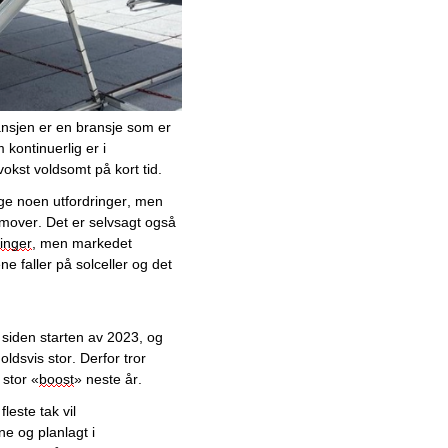
Juni
Mai
Fra solcelleinstallasjoner til
totalleverandør av
energieffektiviseringstjenester
ransjen er e
n bransje som er 
Norskutviklet GRC-system
m 
kontinuerlig er i 
imponerer: Skybasert
okst voldsomt på kort tid. 
plattform integrerer
risikostyring og compliance
ge noen utfordringer
,
 men 
emover. 
Det er selvsagt
 også 
Revolusjonerer
inger
, men markedet 
shippingbransjen: Fremsynt
ene faller på solceller og det 
app automatiserer dataene
mellom skip og land
t siden starten av 2023
, og 
Vestlandets største
gjenbruksbutikk for brukte
ldsvis stor. Derfor tror 
kontormøbler lanserer ny
 stor 
«
boost
»
 neste år. 
designtjeneste
fleste tak vil 
ene og planlagt i 
Blir én av de mest solgte