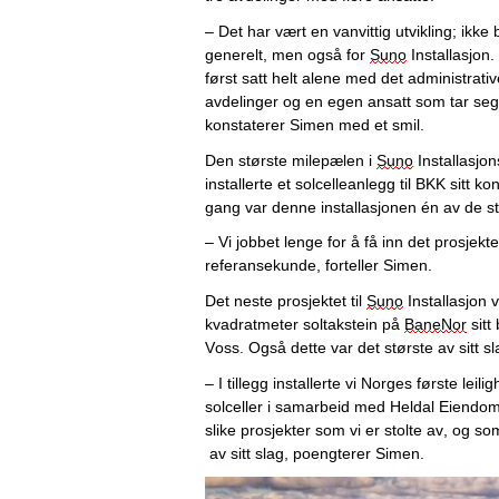
– Det har vært en vanvittig utvikling; ikke 
generelt, men også for 
Suno
 Installasjon.
først satt helt alene med det administrative, 
avdelinger og en egen ansatt som tar seg 
konstaterer Simen med et smil. 
Den største milepælen i 
Suno
 Installasjon
installerte et solcelleanlegg til BKK sitt k
gang var denne installasjonen én av de stør
– Vi j
obbet lenge 
f
or å få inn
 det prosjekte
referansekunde, 
fortelle
r Simen. 
Det neste prosjektet til 
Suno
 Installasjon
kvadratmeter soltakstein på 
BaneNor
 sit
Voss. Også dette var det største av sitt sl
– I tillegg installerte vi Norges første leil
solceller i samarbeid med Heldal Eiendom 
slike prosjekt
er
 som vi er stolte av, og so
 av sitt slag, poengterer Simen.