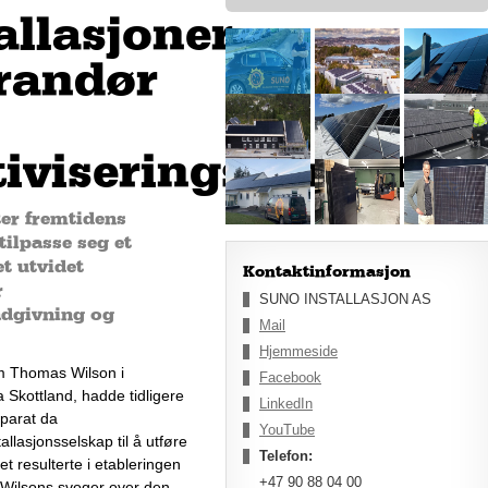
allasjoner
erandør
tiviseringstjenester
ter fremtidens
tilpasse seg et
t utvidet
Kontaktinformasjon
r
SUNO INSTALLASJON AS
rådgivning og
Mail
Hjemmeside
am Thomas Wilson i 
Facebook
Skottland, hadde tidligere 
LinkedIn
parat da 
YouTube
tallasjonsselskap til å utføre 
Telefon:
et resulterte
i etableringen 
+47 90 88 04 00
Wilsons 
svoger over den 