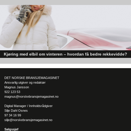
Den norske økonomien har vist jevn vekst de siste tre kvartalene, noe so
skaper optimisme på tvers av ulike sektorer. Byggebransjen er spesielt god
posisjonert til å dra nytte av denne økonomiske oppgangen.
Kjøring med elbil om vinteren – hvordan få bedre rekkevidde?
Elbiler (EV) representerer fremtiden for transport, men deres effektivitet un
utfordrende vinterforhold kan være en utfordring.
DET NORSKE BRANSJEMAGASINET
Ansvarlig utgiver og redaktør
Magnus Jansson
922 123 53
magnus@norskebransjemagasinet.no
Digital Manager / Innholdsrådgiver
Silje Dahl Osnes
97 34 16 99
silje@norskebransjemagasinet.no
Salgssjef