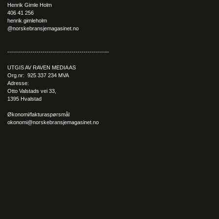
Henrik Gimle Holm
406 41 256
henrik.gimleholm
@norskebransjemagasinet.no
----------------------------------------------------
UTGIS AV RAVEN MEDIA AS
Org.nr: 925 337 234 MVA
Adresse:
Otto Valstads vei 33,
1395 Hvalstad
Økonomi/fakturaspørsmål
okonomi@norskebransjemagasinet.no