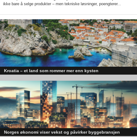
ikke bare å selge produkter – men tekniske løsninger, poengterer...
Kroatia – et land som rommer mer enn kysten
Kroatia forbindes ofte med sol, bading og klart hav, men landet har langt fl
sider enn det førsteinntrykket mange sitter igjen med.
Norges økonomi viser vekst og påvirker byggebransjen